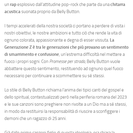
un
rap
esplosivo dall’attitudine pop-rock che parte da una
chitarra
acustica
suonata proprio da Belly Button.
I tempi accelerati della nostra società ci portano a perdere di vista i
nostri obiettivi, le nostre ambizioni e tutto ciò che rende la vita di
ognuno colorata, appassionante e degna di esser vissuta.
La
Generazione Z è tra le generazioni che più provano un sentimento
di smarrimento e confusione
, un’estrema difficoltà nel mettere a
fuoco i propri sogni. Con
Promesse per strada
, Belly Button vuole
abbattere questo sentimento, restituendo ad ognuno quel fuoco
necessario per continuare a scommettere su sé stessi.
Lo stile di Belly Button richiama l’anima dei tipici canti del gospel e
dello spiritual, contestualizzati però nella periferia romana del 2023
e le sue canzoni sono preghiere non rivolte a un Dio ma a sé stessi,
in modo da restituirsi la responsabilità di riuscire a sconfiggere i
demoni che un ragazzo di 25 anni.
Già dalle prime canzoni figlie di questa ideologia, era chiara la