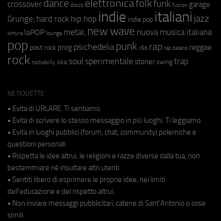
elettronica
dance
folk
funk
crossover
garage
fusion
disco
indie
italiani
jazz
hip hop
Grunge;
hard rock
indie pop
new wave
metal;
nuova musica italiana
laPOP
lounge
kimura
pop
punk
rap
psichedelia
reggae
prog
post rock
r&b
rap italiano
rock
soul
sperimentale
trap
stoner
ska
swing
rockabilly
NETIQUETTE
• Evita di URLARE. Ti sentiamo.
• Evita di scrivere lo stesso messaggio in più luoghi. Ti leggiamo.
• Evita in luoghi pubblici (forum, chat, community) polemiche e
questioni personali.
• Rispetta le idee altrui, le religioni e razze diverse dalla tua, non
bestemmiare né insultare altri utenti.
• Sentiti libero di esprimere le proprie idee, nei limiti
dell'educazione e del rispetto altrui.
• Non inviare messaggi pubblicitari, catene di Sant'Antonio o cose
simili.