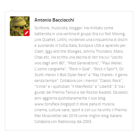
Antonio Bacciocchi
Scrittore, musicista, blogger. Ha militato come
batterista in una ventina di gruppi (tra cui Not Moving,
Link Quartet, Lilith), incidendo una cinquantina di dischi
e suonando in tutta Italia, Europa e USA e aprendo per
Clash, Iggy and the Stooges, Johnny Thunders, Manu
Chao etc. Ha scritto una decina di libri tra cui "Uscito
vivo dagli anni 80", "Mod Generations", "Paul Weller,
L’uomo cangiante", "Rock n Goal", "Rock n Spor"t, Gil
Scott-Heron Il Bob Dylan Nero" e "Ray Charles- Il genio
senza tempo". Collabora con i mensili “Classic Rock”,
"Vinile" e i quotidiani “Il Manifesto” e “Libertà”. E' tra i
giurati del Premio Tenco e del Rockol Awards. Da sedici
anni aggiorna quotidianamente il suo blog
www.tonyface.blogspot.it dove parla di musica,
cinema, culture varie, sport e con cui ha vinto il Premio
Mei Musicletter del 2016 come miglior blog italiano.
Collabora con Radiocoop dal 2003.