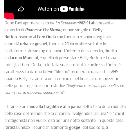
Dopo l’anteprima sul sito de
La Repubblica
MZK Lab
presenta il
videoclip di
Promesse Per Strada
, nuovo singolo di
Belly
Button
insieme al
Coro Onda
che fonde in maniera originale
sonorità
urban
e
gospel
, fuori dal 20 dicembre su tutte le
piattaforme streaming e in radio
.
L’intento del videoclip, diretto
da
Jacopo Mancini
, è quello di presentare Belly Button e la sua
famiglia il Coro Onda, in tutta la sua semplicità e bellezza. L’intro è
caratterizzato da uno breve “filmino” recuperato da vecchie VHS
quando Belly era ancora un bambino e nel finale alcuni spezzoni
delle prime registrazioni in studio:
“Vogliamo mostrarci per quello che
siamo, con la massima spontaneità”
.
Il brano è un
inno alla fragilità e alla paura
dell’artista della caducità
delle cose del mondo che lo circonda, rivolgendosi ad una “lei” che il
protagonista non vuole resti per una notte soltanto. In questo caso,
l’artista unisce il sound chiaramente
gospel
del suo coro, a