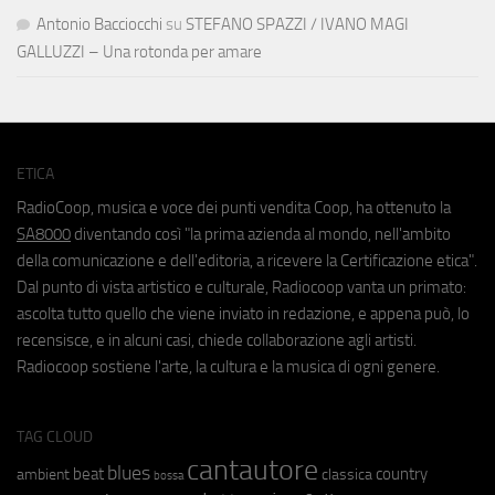
Antonio Bacciocchi
su
STEFANO SPAZZI / IVANO MAGI
GALLUZZI – Una rotonda per amare
ETICA
RadioCoop, musica e voce dei punti vendita Coop, ha ottenuto la
SA8000
diventando così "la prima azienda al mondo, nell'ambito
della comunicazione e dell'editoria, a ricevere la Certificazione etica".
Dal punto di vista artistico e culturale, Radiocoop vanta un primato:
ascolta tutto quello che viene inviato in redazione, e appena può, lo
recensisce, e in alcuni casi, chiede collaborazione agli artisti.
Radiocoop sostiene l'arte, la cultura e la musica di ogni genere.
TAG CLOUD
cantautore
blues
beat
country
ambient
classica
bossa