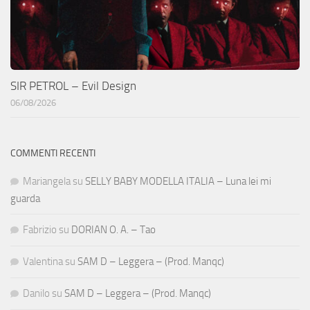
SIR PETROL – Evil Design
06/08/2026
COMMENTI RECENTI
Mariangela
su
SELLY BABY MODELLA ITALIA – Luna lei mi
guarda
Fabrizio
su
DORIAN O. A. – Tao
Valentina
su
SAM D – Leggera – (Prod. Manqc)
Danilo
su
SAM D – Leggera – (Prod. Manqc)