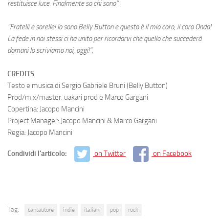
restituisce luce. Finalmente so chi sono”
.
“Fratelli e sorelle! Io sono Belly Button e questo è il mio coro, il coro Onda!
La fede in noi stessi ci ha unito per ricordarvi che quello che succederà
domani lo scriviamo noi, oggi!”.
CREDITS
Testo e musica di Sergio Gabriele Bruni (Belly Button)
Prod/mix/master: uakari prod e Marco Gargani
Copertina: Jacopo Mancini
Project Manager: Jacopo Mancini & Marco Gargani
Regia: Jacopo Mancini
Condividi l'articolo:
on Twitter
on Facebook
Tag:
cantautore
indie
italiani
pop
rock