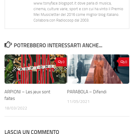
www.tonyface.blogspot.it dove parla di musica,
cinema, culture varie, sport e con cui ha vinto il Premio
Mei Musicletter del 2016 come miglior blog italiano.
Collabora con Radiocoop dal 2003.
POTREBBERO INTERESSARTI ANCHE...
0
0
ARPIONI – Les jeux sont
PARABOLA – Difendi
faites
11/05/2021
18/03/2022
LASCIA UN COMMENTO