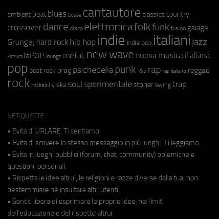
cantautore
blues
beat
country
ambient
classica
bossa
elettronica
dance
folk
funk
crossover
garage
fusion
disco
indie
italiani
jazz
hip hop
Grunge;
hard rock
indie pop
new wave
metal;
nuova musica italiana
laPOP
lounge
kimura
pop
punk
rap
psichedelia
reggae
prog
post rock
r&b
rap italiano
rock
soul
sperimentale
trap
stoner
ska
swing
rockabilly
NETIQUETTE
• Evita di URLARE. Ti sentiamo.
• Evita di scrivere lo stesso messaggio in più luoghi. Ti leggiamo.
• Evita in luoghi pubblici (forum, chat, community) polemiche e
questioni personali.
• Rispetta le idee altrui, le religioni e razze diverse dalla tua, non
bestemmiare né insultare altri utenti.
• Sentiti libero di esprimere le proprie idee, nei limiti
dell'educazione e del rispetto altrui.