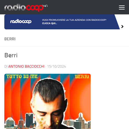
Salta al contenuto
BERRI
Berri
DI
ANTONIO BACCIOCCHI
·
15/10/2024