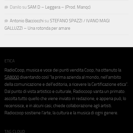
Danilo
su
SAM D – Leggera – (Prod. Manqc)
Antonio Bacciocchi
su
STEFANO SPAZZI / IVANO MAGI
GALLUZZI – Una rotonda per amare
ETICA
RadioCoop, musica e voce dei punti vendita Coop, ha ottenuto la
SA8000
diventando così "la prima azienda al mondo, nell'ambito
della comunicazione e dell'editoria, a ricevere la Certificazione etica".
Dal punto di vista artistico e culturale, Radiocoop vanta un primato:
ascolta tutto quello che viene inviato in redazione, e appena può, lo
recensisce, e in alcuni casi, chiede collaborazione agli artisti.
Radiocoop sostiene l'arte, la cultura e la musica di ogni genere.
TAG CLOUD