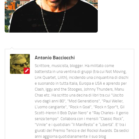
Antonio Bacciocchi
Scrittore, musicista, blogger. Ha militato come
batterista in una ventina di gruppi (tra cui Not Moving,
Link Quartet, Lilith), incidendo una cinquantina di dischi
e suonando in tutta Italia, Europa e USA e aprendo per
Clash, Iggy and the Stooges, Johnny Thunders, Manu
Chao etc. Ha scritto una decina di libri tra cui "Uscito
vivo dagli anni 80", "Mod Generations", "Paul Weller,
L’uomo cangiante", "Rock n Goal", "Rock n Spor"t, Gil
Scott-Heron Il Bob Dylan Nero" e "Ray Charles- Il genio
senza tempo". Collabora con i mensili “Classic Rock”,
"Vinile" e i quotidiani “Il Manifesto” e “Libertà”. E' tra i
giurati del Premio Tenco e del Rockol Awards. Da sedici
anni aggiorna quotidianamente il suo blog