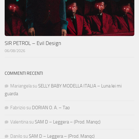
SIR PETROL – Evil Design
06/08/2026
COMMENTI RECENTI
Mariangela
su
SELLY BABY MODELLA ITALIA – Luna lei mi
guarda
Fabrizio
su
DORIAN O. A. – Tao
Valentina
su
SAM D – Leggera – (Prod. Manqc)
Danilo
su
SAM D – Leggera – (Prod. Manqc)