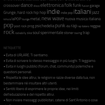
elettronica
dance
folk
funk
crossover
garage
fusion
disco
indie
italiani
jazz
hip hop
Grunge;
hard rock
indie pop
new wave
metal;
nuova musica italiana
laPOP
lounge
kimura
pop
punk
rap
psichedelia
reggae
prog
post rock
r&b
rap italiano
rock
soul
sperimentale
trap
stoner
ska
swing
rockabilly
NETIQUETTE
• Evita di URLARE. Ti sentiamo.
• Evita di scrivere lo stesso messaggio in più luoghi. Ti leggiamo.
• Evita in luoghi pubblici (forum, chat, community) polemiche e
questioni personali.
• Rispetta le idee altrui, le religioni e razze diverse dalla tua, non
bestemmiare né insultare altri utenti.
• Sentiti libero di esprimere le proprie idee, nei limiti
dell'educazione e del rispetto altrui.
• Non inviare messaggi pubblicitari, catene di Sant'Antonio o cose