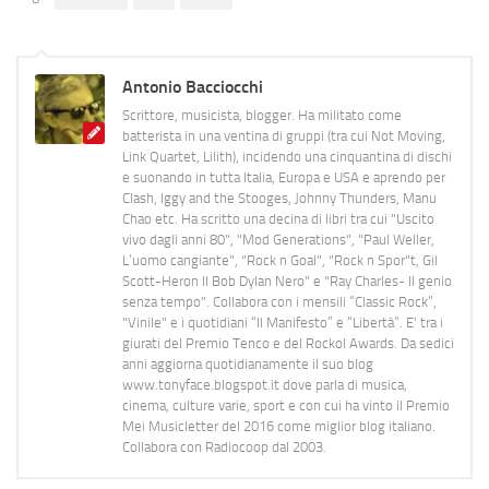
Antonio Bacciocchi
Scrittore, musicista, blogger. Ha militato come
batterista in una ventina di gruppi (tra cui Not Moving,
Link Quartet, Lilith), incidendo una cinquantina di dischi
e suonando in tutta Italia, Europa e USA e aprendo per
Clash, Iggy and the Stooges, Johnny Thunders, Manu
Chao etc. Ha scritto una decina di libri tra cui "Uscito
vivo dagli anni 80", "Mod Generations", "Paul Weller,
L’uomo cangiante", "Rock n Goal", "Rock n Spor"t, Gil
Scott-Heron Il Bob Dylan Nero" e "Ray Charles- Il genio
senza tempo". Collabora con i mensili “Classic Rock”,
"Vinile" e i quotidiani “Il Manifesto” e “Libertà”. E' tra i
giurati del Premio Tenco e del Rockol Awards. Da sedici
anni aggiorna quotidianamente il suo blog
www.tonyface.blogspot.it dove parla di musica,
cinema, culture varie, sport e con cui ha vinto il Premio
Mei Musicletter del 2016 come miglior blog italiano.
Collabora con Radiocoop dal 2003.