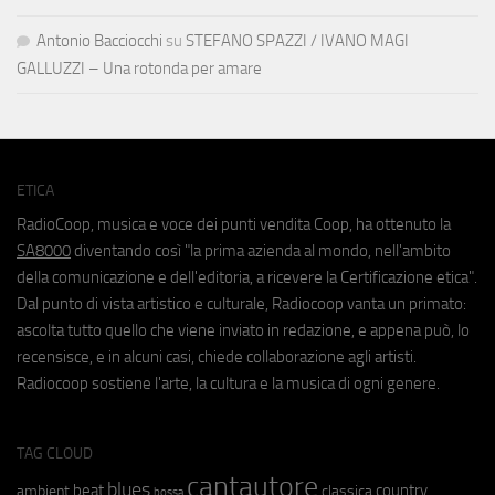
Antonio Bacciocchi
su
STEFANO SPAZZI / IVANO MAGI
GALLUZZI – Una rotonda per amare
ETICA
RadioCoop, musica e voce dei punti vendita Coop, ha ottenuto la
SA8000
diventando così "la prima azienda al mondo, nell'ambito
della comunicazione e dell'editoria, a ricevere la Certificazione etica".
Dal punto di vista artistico e culturale, Radiocoop vanta un primato:
ascolta tutto quello che viene inviato in redazione, e appena può, lo
recensisce, e in alcuni casi, chiede collaborazione agli artisti.
Radiocoop sostiene l'arte, la cultura e la musica di ogni genere.
TAG CLOUD
cantautore
blues
beat
country
ambient
classica
bossa