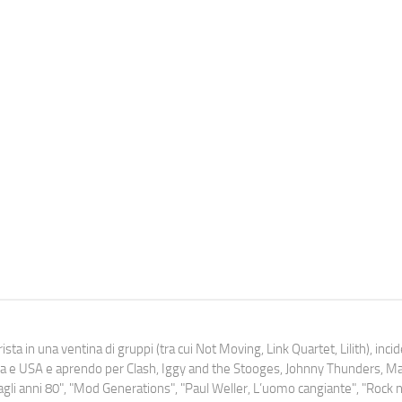
ista in una ventina di gruppi (tra cui Not Moving, Link Quartet, Lilith), inc
uropa e USA e aprendo per Clash, Iggy and the Stooges, Johnny Thunders, 
o dagli anni 80", "Mod Generations", "Paul Weller, L’uomo cangiante", "Rock n