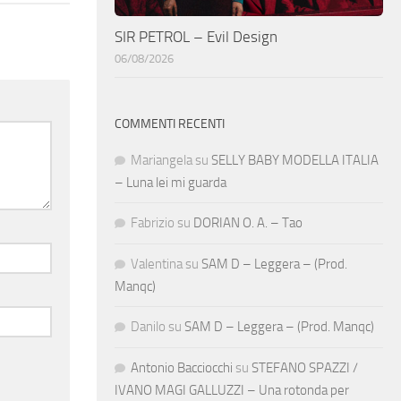
SIR PETROL – Evil Design
06/08/2026
COMMENTI RECENTI
Mariangela
su
SELLY BABY MODELLA ITALIA
– Luna lei mi guarda
Fabrizio
su
DORIAN O. A. – Tao
Valentina
su
SAM D – Leggera – (Prod.
Manqc)
Danilo
su
SAM D – Leggera – (Prod. Manqc)
Antonio Bacciocchi
su
STEFANO SPAZZI /
IVANO MAGI GALLUZZI – Una rotonda per