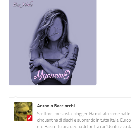
Antonio Bacciocchi
Scrittore, musicista, blogger. Ha militato come batter
cinquantina di dischi e suonando in tutta Italia, E
etc. Ha scritto una decina di libri tra cui "Uscito viv