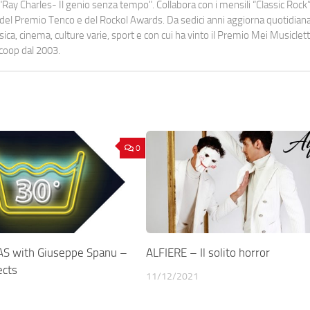
Ray Charles- Il genio senza tempo". Collabora con i mensili “Classic Rock”,
urati del Premio Tenco e del Rockol Awards. Da sedici anni aggiorna quotidia
a, cinema, culture varie, sport e con cui ha vinto il Premio Mei Musiclett
ocoop dal 2003.
0
AS with Giuseppe Spanu –
ALFIERE – Il solito horror
ects
11/12/2021