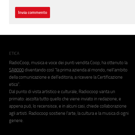
ETICA
RadioCoop, musica e voce dei punti vendita Coop, ha ottenuto la
SA8000
diventando così "la prima azienda al mondo, nell'ambito
della comunicazione e dell'editoria, a ricevere la Certificazione
etica".
Dal punto di vista artistico e culturale, Radiocoop vanta un
primato: ascolta tutto quello che viene inviato in redazione, e
appena può, lo recensisce, e in alcuni casi, chiede collaborazione
agli artisti. Radiocoop sostiene l'arte, la cultura e la musica di ogni
genere.