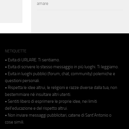
amare
NETIQUETTE
• Evita di URLARE. Ti sentiamo.
• Evita di scrivere lo stesso messaggio in più luoghi. Ti leggiamo.
• Evita in luoghi pubblici (forum, chat, community) polemiche e
questioni personali.
• Rispetta le idee altrui, le religioni e razze diverse dalla tua, non
bestemmiare né insultare altri utenti.
• Sentiti libero di esprimere le proprie idee, nei limiti
dell'educazione e del rispetto altrui.
• Non inviare messaggi pubblicitari, catene di Sant'Antonio o
cose simili.