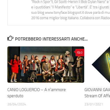
"Rock n Spor"t, Gil Scott-Heron Il Bob Dylan Nero" e "
e i quotidiani “Il Manifesto” e “Libertà”. E' tra i gi
suo blog www.tonyface.blogspot.it dove parla di music
2016 come miglior blog italiano. Collabora con Radi
POTREBBERO INTERESSARTI ANCHE...
0
CANIO LOGUERCIO – A n’ammore
GIOVANNI GAI
sperduto
Stream Of Aff
26/04/2024
23/01/2021