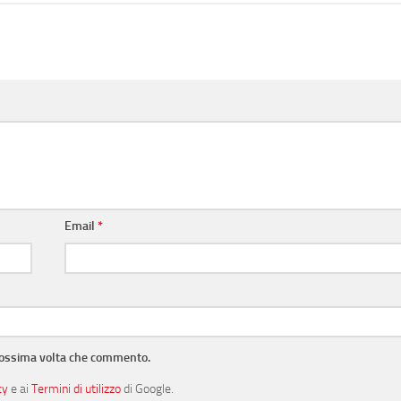
Email
*
prossima volta che commento.
cy
e ai
Termini di utilizzo
di Google.