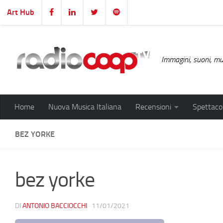
Art Hub
Salta al contenuto
Immagini, suoni, mus
Home
Nuova Musica Italiana
Recensioni
Spettacol
BEZ YORKE
bez yorke
DI
ANTONIO BACCIOCCHI
·
11/01/2021