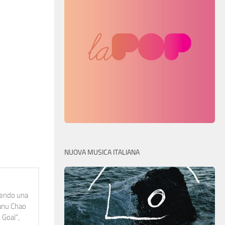
NUOVA MUSICA ITALIANA
idendo una
Manu Chao
 Goal",