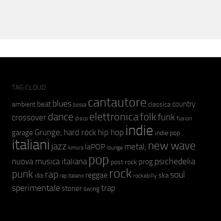
TAG CLOUD
cantautore
blues
beat
country
ambient
classica
bossa
elettronica
dance
folk
funk
crossover
fusion
disco
indie
hip hop
Grunge;
hard rock
garage
indie pop
italiani
new wave
jazz
metal;
laPOP
lounge
kimura
pop
psichedelia
nuova musica italiana
prog
post rock
rock
punk
rap
soul
reggae
ska
r&b
rockabilly
rap italiano
sperimentale
trap
stoner
swing