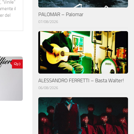
 "Vinile"
namente il
PALOMAR – Palomar
er del
07/08/2026
0
ALESSANDRO FERRETTI – Basta Walter!
06/08/2026