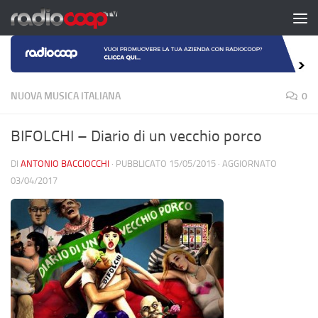
Salta al contenuto
NUOVA MUSICA ITALIANA
0
BIFOLCHI – Diario di un vecchio porco
DI
ANTONIO BACCIOCCHI
· PUBBLICATO
15/05/2015
· AGGIORNATO
03/04/2017