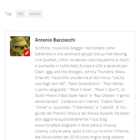
Tag:
folk
italiani
Antonio Bacciocchi
Scrittore, musicista, blogger. Ha militato come
batterista in una ventina di gruppi (tra cui Not Moving,
Link Quartet, Lilith), incidendo una cinquantina di dischi
e suonando in tutta Italia, Europa e USA e aprendo per
Clash, Iggy and the Stooges, Johnny Thunders, Manu
Chao etc. Ha scritto una decina di libri tra cui "Uscito
vivo dagli anni 80", "Mod Generations", "Paul Weller,
L’uomo cangiante", "Rock n Goal", "Rock n Spor"t, Gil
Scott-Heron Il Bob Dylan Nero" e "Ray Charles- Il genio
senza tempo". Collabora con i mensili “Classic Rock”,
"Vinile" e i quotidiani “Il Manifesto” e “Libertà”. E' tra i
giurati del Premio Tenco e del Rockol Awards. Da sedici
anni aggiorna quotidianamente il suo blog
www.tonyface.blogspot.it dove parla di musica,
cinema, culture varie, sport e con cui ha vinto il Premio
Mei Musicletter del 2016 come miglior blog italiano.