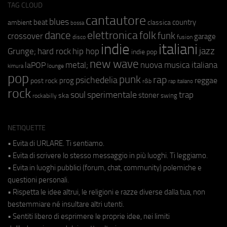
TAG CLOUD
cantautore
blues
beat
country
ambient
classica
bossa
elettronica
dance
folk
funk
crossover
garage
fusion
disco
indie
italiani
jazz
hip hop
Grunge;
hard rock
indie pop
new wave
metal;
nuova musica italiana
laPOP
lounge
kimura
pop
punk
rap
psichedelia
reggae
prog
post rock
r&b
rap italiano
rock
soul
sperimentale
trap
stoner
ska
swing
rockabilly
NETIQUETTE
• Evita di URLARE. Ti sentiamo.
• Evita di scrivere lo stesso messaggio in più luoghi. Ti leggiamo.
• Evita in luoghi pubblici (forum, chat, community) polemiche e
questioni personali.
• Rispetta le idee altrui, le religioni e razze diverse dalla tua, non
bestemmiare né insultare altri utenti.
• Sentiti libero di esprimere le proprie idee, nei limiti