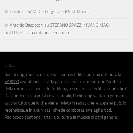
Danilo
su
SAM D – Leggera – (Prod. Manqc)
Antonio Bacciocchi
su
STEFANO SPAZZI / IVANO MAGI
GALLUZZI – Una rotonda per amare
ETICA
RadioCoop, musica e voce dei punti vendita Coop, ha ottenuto la
SA8000
diventando così "la prima azienda al mondo, nell'ambito
della comunicazione e dell'editoria, a ricevere la Certificazione etica".
Dal punto di vista artistico e culturale, Radiocoop vanta un primato:
ascolta tutto quello che viene inviato in redazione, e appena può, lo
recensisce, e in alcuni casi, chiede collaborazione agli artisti.
Radiocoop sostiene l'arte, la cultura e la musica di ogni genere.