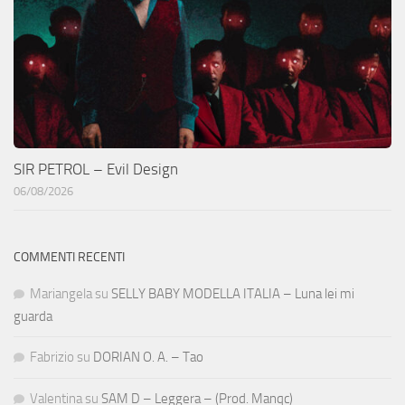
SIR PETROL – Evil Design
06/08/2026
COMMENTI RECENTI
Mariangela
su
SELLY BABY MODELLA ITALIA – Luna lei mi
guarda
Fabrizio
su
DORIAN O. A. – Tao
Valentina
su
SAM D – Leggera – (Prod. Manqc)