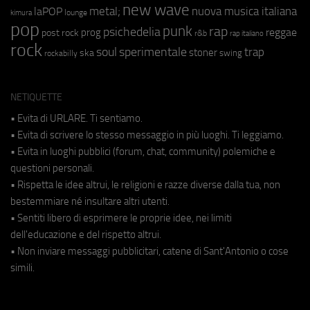
new wave
metal;
nuova musica italiana
laPOP
lounge
kimura
pop
punk
rap
psichedelia
reggae
prog
post rock
r&b
rap italiano
rock
soul
sperimentale
trap
stoner
ska
swing
rockabilly
NETIQUETTE
• Evita di URLARE. Ti sentiamo.
• Evita di scrivere lo stesso messaggio in più luoghi. Ti leggiamo.
• Evita in luoghi pubblici (forum, chat, community) polemiche e
questioni personali.
• Rispetta le idee altrui, le religioni e razze diverse dalla tua, non
bestemmiare né insultare altri utenti.
• Sentiti libero di esprimere le proprie idee, nei limiti
dell'educazione e del rispetto altrui.
• Non inviare messaggi pubblicitari, catene di Sant'Antonio o cose
simili.