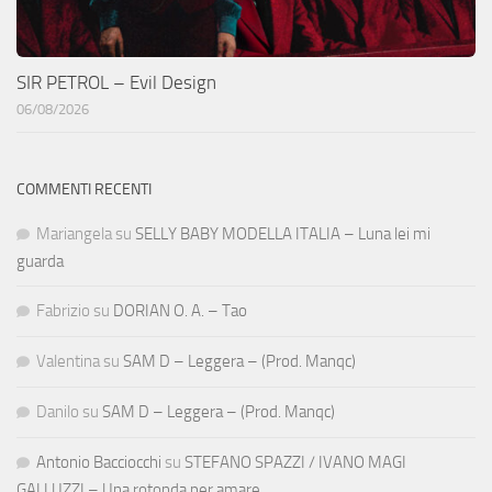
SIR PETROL – Evil Design
06/08/2026
COMMENTI RECENTI
Mariangela
su
SELLY BABY MODELLA ITALIA – Luna lei mi
guarda
Fabrizio
su
DORIAN O. A. – Tao
Valentina
su
SAM D – Leggera – (Prod. Manqc)
Danilo
su
SAM D – Leggera – (Prod. Manqc)
Antonio Bacciocchi
su
STEFANO SPAZZI / IVANO MAGI
GALLUZZI – Una rotonda per amare