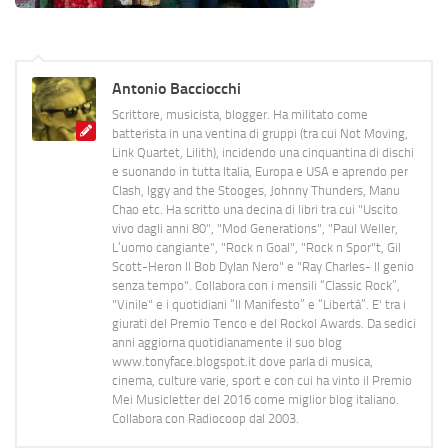
Antonio Bacciocchi
Scrittore, musicista, blogger. Ha militato come
batterista in una ventina di gruppi (tra cui Not Moving,
Link Quartet, Lilith), incidendo una cinquantina di dischi
e suonando in tutta Italia, Europa e USA e aprendo per
Clash, Iggy and the Stooges, Johnny Thunders, Manu
Chao etc. Ha scritto una decina di libri tra cui "Uscito
vivo dagli anni 80", "Mod Generations", "Paul Weller,
L’uomo cangiante", "Rock n Goal", "Rock n Spor"t, Gil
Scott-Heron Il Bob Dylan Nero" e "Ray Charles- Il genio
senza tempo". Collabora con i mensili “Classic Rock”,
"Vinile" e i quotidiani “Il Manifesto” e “Libertà”. E' tra i
giurati del Premio Tenco e del Rockol Awards. Da sedici
anni aggiorna quotidianamente il suo blog
www.tonyface.blogspot.it dove parla di musica,
cinema, culture varie, sport e con cui ha vinto il Premio
Mei Musicletter del 2016 come miglior blog italiano.
Collabora con Radiocoop dal 2003.