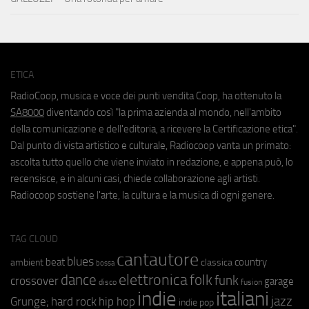
ETICA
RadioCoop, musica e voce dei punti vendita Coop, ha ottenuto la
SA8000
diventando così "la prima azienda al mondo, nell'ambito
della comunicazione e dell'editoria, a ricevere la Certificazione etica".
Dal punto di vista artistico e culturale, Radiocoop vanta un primato:
ascolta tutto quello che viene inviato in redazione, e appena può, lo
recensisce, e in alcuni casi, chiede collaborazione agli artisti.
Radiocoop sostiene l'arte, la cultura e la musica di ogni genere.
TAG CLOUD
cantautore
blues
beat
country
ambient
classica
bossa
elettronica
dance
folk
funk
crossover
garage
fusion
disco
indie
italiani
jazz
hip hop
Grunge;
hard rock
indie pop