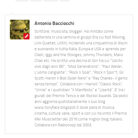
Antonio Bacciocchi
Scrittore, musicista, blogger. Ha militato come
batterista in una ventina di gruppi (tra cui Not Moving,
Link Quartet, Lilith), incidendo una cinquantina di dischi
e suonando in tutta Italia, Europa e USA e aprendo per
Clash, Iggy and the Stooges, Johnny Thunders, Manu
Chao etc. Ha scritto una decina di libri tra cui "Uscito
vivo dagli anni 80", "Mod Generations", "Paul Weller,
L’uomo cangiante", "Rock n Goal", "Rock n Spor"t, Gil
Scott-Heron Il Bob Dylan Nero" e "Ray Charles- Il genio
senza tempo". Collabora con i mensili “Classic Rock”,
"Vinile" e i quotidiani “Il Manifesto” e “Libertà”. E' tra i
giurati del Premio Tenco e del Rockol Awards. Da sedici
anni aggiorna quotidianamente il suo blog
www.tonyface.blogspot.it dove parla di musica,
cinema, culture varie, sport e con cui ha vinto il Premio
Mei Musicletter del 2016 come miglior blog italiano.
Collabora con Radiocoop dal 2003.