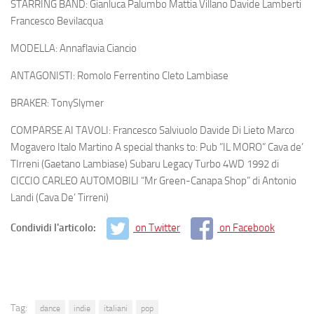
STARRING BAND: Gianluca Palumbo Mattia Villano Davide Lamberti
Francesco Bevilacqua
MODELLA: Annaflavia Ciancio
ANTAGONISTI: Romolo Ferrentino Cleto Lambiase
BRAKER: TonySlymer
COMPARSE AI TAVOLI: Francesco Salviuolo Davide Di Lieto Marco
Mogavero Italo Martino A special thanks to: Pub ”IL MORO” Cava de’
TIrreni (Gaetano Lambiase) Subaru Legacy Turbo 4WD 1992 di
CICCIO CARLEO AUTOMOBILI “Mr Green-Canapa Shop” di Antonio
Landi (Cava De’ Tirreni)
Condividi l'articolo:
on Twitter
on Facebook
Tag:
dance
indie
italiani
pop