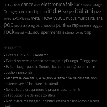
elettronica
dance
folk
funk
crossover
garage
fusion
disco
indie
italiani
jazz
hip hop
Grunge;
hard rock
indie pop
new wave
metal;
nuova musica italiana
laPOP
lounge
kimura
pop
punk
rap
psichedelia
reggae
prog
post rock
r&b
rap italiano
rock
soul
sperimentale
trap
stoner
ska
swing
rockabilly
NETIQUETTE
• Evita di URLARE. Ti sentiamo.
• Evita di scrivere lo stesso messaggio in più luoghi. Ti leggiamo.
• Evita in luoghi pubblici (forum, chat, community) polemiche e
questioni personali.
• Rispetta le idee altrui, le religioni e razze diverse dalla tua, non
bestemmiare né insultare altri utenti.
• Sentiti libero di esprimere le proprie idee, nei limiti
dell'educazione e del rispetto altrui.
• Non inviare messaggi pubblicitari, catene di Sant'Antonio o cose
simili.