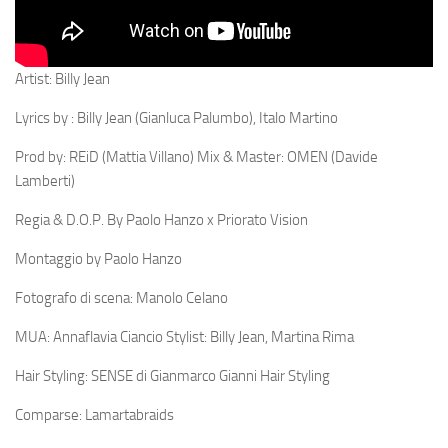
Artist: Billy Jean
Lyrics by : Billy Jean (Gianluca Palumbo), Italo Martino
Prod by: REiD (Mattia Villano) Mix & Master: OMEN (Davide
Lamberti)
Regia & D.O.P. By Paolo Hanzo x Priorato Vision
Montaggio by Paolo Hanzo
Fotografo di scena: Manolo Celano
MUA: Annaflavia Ciancio Stylist: Billy Jean, Martina Rima
Hair Styling: SENSE di Gianmarco Gianni Hair Styling
Comparse: Lamartabraids