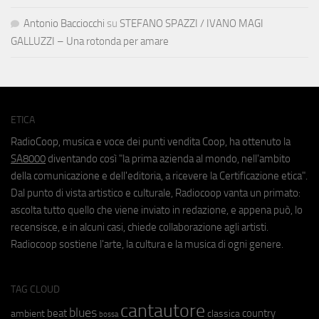
Antonio Bacciocchi
su
STEFANO SPAZZI / IVANO MAGI
GALLUZZI – Una rotonda per amare
ETICA
RadioCoop, musica e voce dei punti vendita Coop, ha ottenuto la
SA8000
diventando così "la prima azienda al mondo, nell'ambito
della comunicazione e dell'editoria, a ricevere la Certificazione etica".
Dal punto di vista artistico e culturale, Radiocoop vanta un primato:
ascolta tutto quello che viene inviato in redazione, e appena può, lo
recensisce, e in alcuni casi, chiede collaborazione agli artisti.
Radiocoop sostiene l'arte, la cultura e la musica di ogni genere.
TAG CLOUD
cantautore
blues
beat
country
ambient
classica
bossa