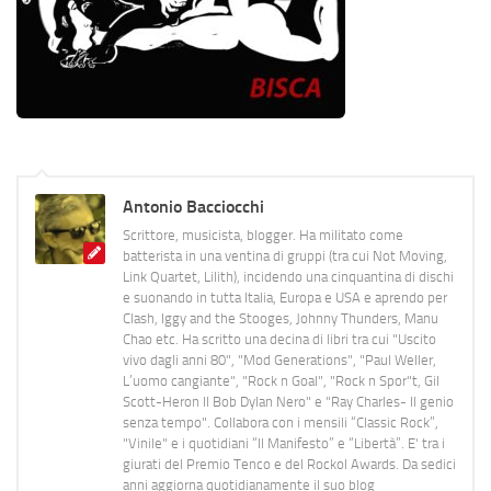
Antonio Bacciocchi
Scrittore, musicista, blogger. Ha militato come
batterista in una ventina di gruppi (tra cui Not Moving,
Link Quartet, Lilith), incidendo una cinquantina di dischi
e suonando in tutta Italia, Europa e USA e aprendo per
Clash, Iggy and the Stooges, Johnny Thunders, Manu
Chao etc. Ha scritto una decina di libri tra cui "Uscito
vivo dagli anni 80", "Mod Generations", "Paul Weller,
L’uomo cangiante", "Rock n Goal", "Rock n Spor"t, Gil
Scott-Heron Il Bob Dylan Nero" e "Ray Charles- Il genio
senza tempo". Collabora con i mensili “Classic Rock”,
"Vinile" e i quotidiani “Il Manifesto” e “Libertà”. E' tra i
giurati del Premio Tenco e del Rockol Awards. Da sedici
anni aggiorna quotidianamente il suo blog