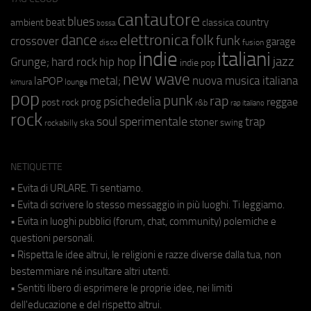
cantautore
blues
beat
country
ambient
classica
bossa
elettronica
dance
folk
funk
crossover
garage
fusion
disco
indie
italiani
jazz
hip hop
Grunge;
hard rock
indie pop
new wave
metal;
nuova musica italiana
laPOP
lounge
kimura
pop
punk
rap
psichedelia
reggae
prog
post rock
r&b
rap italiano
rock
soul
sperimentale
trap
stoner
ska
swing
rockabilly
NETIQUETTE
• Evita di URLARE. Ti sentiamo.
• Evita di scrivere lo stesso messaggio in più luoghi. Ti leggiamo.
• Evita in luoghi pubblici (forum, chat, community) polemiche e
questioni personali.
• Rispetta le idee altrui, le religioni e razze diverse dalla tua, non
bestemmiare né insultare altri utenti.
• Sentiti libero di esprimere le proprie idee, nei limiti
dell'educazione e del rispetto altrui.