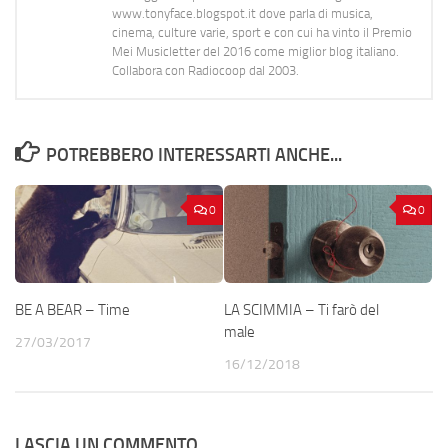
www.tonyface.blogspot.it dove parla di musica,
cinema, culture varie, sport e con cui ha vinto il Premio
Mei Musicletter del 2016 come miglior blog italiano.
Collabora con Radiocoop dal 2003.
POTREBBERO INTERESSARTI ANCHE...
0
0
BE A BEAR – Time
LA SCIMMIA – Ti farò del
male
27/03/2017
16/12/2018
LASCIA UN COMMENTO