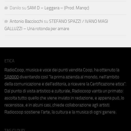
Danilo
su
SAM D – Leggera – (Prod. Manqc)
Antonio Bacciocchi
su
STEFANO SPAZZI / IVANO MAGI
GALLUZZI – Una rotonda per amare
ETICA
RadioCoop, musica e voce dei punti vendita Coop, ha ottenuto la
SA8000
diventando così "la prima azienda al mondo, nell'ambito
della comunicazione e dell'editoria, a ricevere la Certificazione etica".
Dal punto di vista artistico e culturale, Radiocoop vanta un primato:
ascolta tutto quello che viene inviato in redazione, e appena può, lo
recensisce, e in alcuni casi, chiede collaborazione agli artisti.
Radiocoop sostiene l'arte, la cultura e la musica di ogni genere.
TAG CLOUD