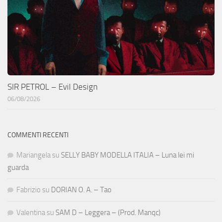
SIR PETROL – Evil Design
06/08/2026
COMMENTI RECENTI
Mariangela
su
SELLY BABY MODELLA ITALIA – Luna lei mi
guarda
Fabrizio
su
DORIAN O. A. – Tao
Valentina
su
SAM D – Leggera – (Prod. Manqc)