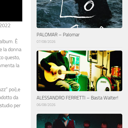
l 2022
PALOMAR – Palomar
 album. È
07/08/2026
ve la donna
to questo,
menta la
zz” poi),e
odotto da
ALESSANDRO FERRETTI – Basta Walter!
 studio per
06/08/2026