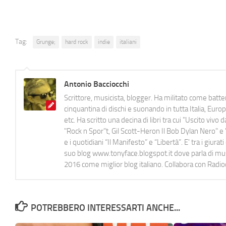
Tag:
Grunge;
hard rock
indie
italiani
Antonio Bacciocchi
Scrittore, musicista, blogger. Ha militato come batter
cinquantina di dischi e suonando in tutta Italia, E
etc. Ha scritto una decina di libri tra cui "Uscito viv
"Rock n Spor"t, Gil Scott-Heron Il Bob Dylan Nero" e "
e i quotidiani “Il Manifesto” e “Libertà”. E' tra i gi
suo blog www.tonyface.blogspot.it dove parla di music
2016 come miglior blog italiano. Collabora con Radi
POTREBBERO INTERESSARTI ANCHE...