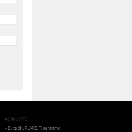
NETIQUETTE
• Evita di URLARE. Ti sentiamo.