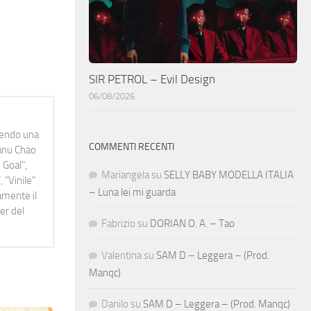
SIR PETROL – Evil Design
06/08/2026
idendo una
COMMENTI RECENTI
Manu Chao
 Goal",
Mariangela
su
SELLY BABY MODELLA ITALIA
 "Vinile"
– Luna lei mi guarda
namente il
er del
Fabrizio
su
DORIAN O. A. – Tao
Valentina
su
SAM D – Leggera – (Prod.
Manqc)
Danilo
su
SAM D – Leggera – (Prod. Manqc)