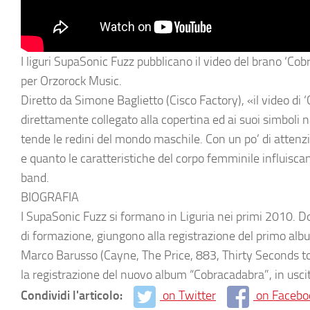
I liguri
SupaSonic Fuzz
pubblicano il video del brano ‘
Cob
per
Orzorock Music
.
Diretto da
Simone Baglietto
(
Cisco Factory
), «
il video di ‘
direttamente collegato alla copertina ed ai suoi simboli na
tende le redini del mondo maschile. Con un po’ di attenzi
e quanto le caratteristiche del corpo femminile influisc
band
.
BIOGRAFIA
I
SupaSonic Fuzz
si formano in Liguria nei primi 2010. D
di formazione, giungono alla registrazione del primo album
Marco Barusso (Cayne, The Price, 883, Thirty Seconds t
la registrazione del nuovo album “
Cobracadabra
”, in usci
Condividi l'articolo:
on Twitter
on Facebo