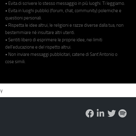
• Evita di scrivere lo stesso messaggio in più luoghi. Ti leggiamo.
• Evita in luoghi pubblici (forum, chat, community) polemiche e
questioni personali.
• Rispetta le idee altrui, le religioni e razze diverse dalla tua, non
bestemmiare né insultare altri utenti.
• Sentiti libero di esprimere le proprie idee, nei limiti
dell'educazione e del rispetto altrui.
• Non inviare messaggi pubblicitari, catene di Sant'Antonio o
cose simili.
cy