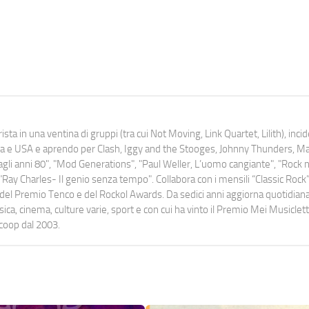
ista in una ventina di gruppi (tra cui Not Moving, Link Quartet, Lilith), inc
uropa e USA e aprendo per Clash, Iggy and the Stooges, Johnny Thunders, 
o dagli anni 80", "Mod Generations", "Paul Weller, L’uomo cangiante", "Rock n
Ray Charles- Il genio senza tempo". Collabora con i mensili “Classic Rock”,
urati del Premio Tenco e del Rockol Awards. Da sedici anni aggiorna quotidia
a, cinema, culture varie, sport e con cui ha vinto il Premio Mei Musiclett
ocoop dal 2003.