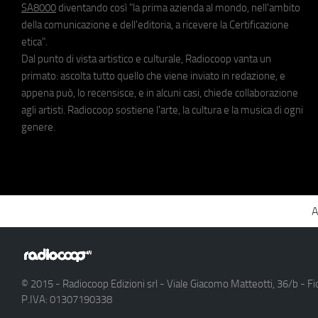
SA8000
diventando così "la prima azienda al mondo, nell'ambito
della comunicazione e dell'editoria, a ricevere la Certificazione
etica".
Dal punto di vista artistico e culturale, Radiocoop vanta un
primato: ascolta tutto quello che viene inviato in redazione, e
appena può, lo recensisce, e in alcuni casi, chiede collaborazione
agli artisti. Radiocoop sostiene l'arte, la cultura e la musica di ogni
genere.
A
© 2015 - Radiocoop Edizioni srl - Viale Giacomo Matteotti, 36/b - Fi
P.IVA: 01307190338