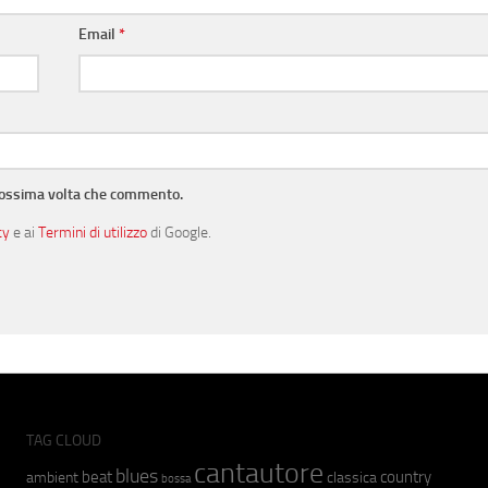
Email
*
prossima volta che commento.
cy
e ai
Termini di utilizzo
di Google.
TAG CLOUD
cantautore
blues
beat
country
ambient
classica
bossa