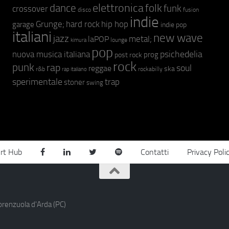
elettronica
dance
folk
funk
crossover
fusion
disco
indie
hip hop
Grunge;
hard rock
garage
indie pop
italiani
new wave
jazz
metal;
laPOP
lounge
kimura
pop
psichedelia
nuova musica italiana
prog
post rock
rock
punk
rap
soul
reggae
ska
r&b
rockabilly
rap italiano
sperimentale
trap
stoner
swing
rt Hub
Contatti
Privacy Poli
orenzuola d'Arda (PC)