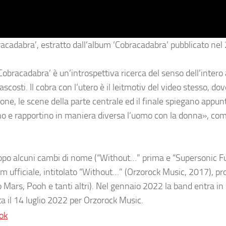
racadabra
’, estratto dall’album ‘
Cobracadabra
’ pubblicato ne
Cobracadabra
’ è un’introspettiva ricerca del senso dell’intero
scosti. Il cobra con l’utero è il leitmotiv del video stesso, do
one, le scene della parte centrale ed il finale spiegano appun
ano e rapportino in maniera diversa l’uomo con la donna
»,
com
opo alcuni cambi di nome (“Without…” prima e “Supersonic Fu
 ufficiale, intitolato “
Without…
” (Orzorock Music, 2017),
pr
o Mars, Pooh
e tanti altri). Nel gennaio 2022 la band entra in
ta il
14 luglio 2022
per
Orzorock Music
.
ok