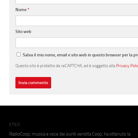
Nome
*
Sito web
Salva il mio nome, email e sito web in questo browser per la 
Questo sito è protetto da reCAPTCHA, ed è soggetto alla
Privacy Poli
ETICA
RadioCoop, musica e voce dei punti vendita Coop, ha ottenuto la