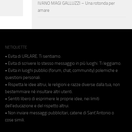
IVANO MAGI GALLUZZI – Una rotonda per
amare
NETIQUETTE
• Evita di URLARE. Ti sentiamo.
• Evita di scrivere lo stesso messaggio in più luoghi. Ti leggiamo.
• Evita in luoghi pubblici (forum, chat, community) polemiche e
questioni personali.
• Rispetta le idee altrui, le religioni e razze diverse dalla tua, non
bestemmiare né insultare altri utenti.
• Sentiti libero di esprimere le proprie idee, nei limiti
dell'educazione e del rispetto altrui.
• Non inviare messaggi pubblicitari, catene di Sant'Antonio o
cose simili.