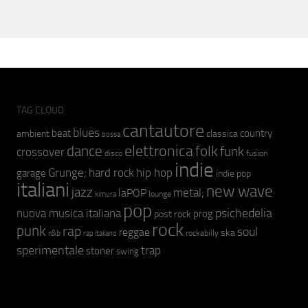
TAG CLOUD
cantautore
blues
beat
country
ambient
classica
bossa
elettronica
dance
folk
funk
crossover
fusion
disco
indie
hip hop
Grunge;
hard rock
garage
indie pop
italiani
new wave
jazz
metal;
laPOP
lounge
kimura
pop
psichedelia
nuova musica italiana
prog
post rock
rock
punk
rap
soul
reggae
ska
r&b
rockabilly
rap italiano
sperimentale
trap
stoner
swing