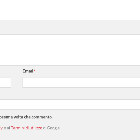
Email
*
prossima volta che commento.
cy
e ai
Termini di utilizzo
di Google.