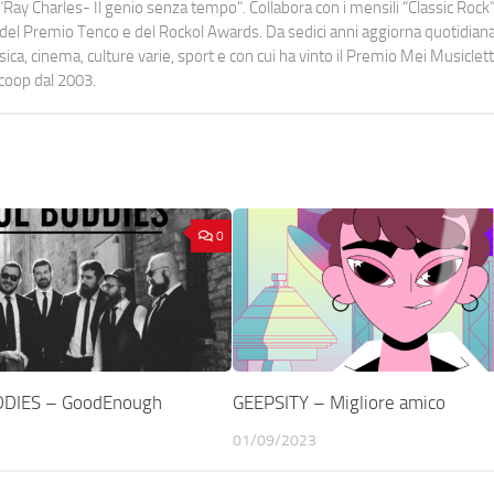
Ray Charles- Il genio senza tempo". Collabora con i mensili “Classic Rock”,
urati del Premio Tenco e del Rockol Awards. Da sedici anni aggiorna quotidia
a, cinema, culture varie, sport e con cui ha vinto il Premio Mei Musiclett
ocoop dal 2003.
0
DDIES – GoodEnough
GEEPSITY – Migliore amico
01/09/2023