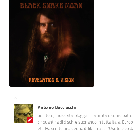
Antonio Bacciocchi
Scrittore, musicista, blogger. Ha militato come batter
cinquantina di dischi e suonando in tutta Italia, E
etc. Ha scritto una decina di libri tra cui "Uscito viv