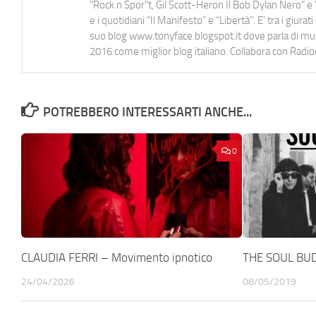
"Rock n Spor"t, Gil Scott-Heron Il Bob Dylan Nero" e "
e i quotidiani “Il Manifesto” e “Libertà”. E' tra i gi
suo blog www.tonyface.blogspot.it dove parla di music
2016 come miglior blog italiano. Collabora con Radi
POTREBBERO INTERESSARTI ANCHE...
0
CLAUDIA FERRI – Movimento ipnotico
THE SOUL BU
24/04/2026
08/05/2019