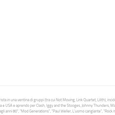
ista in una ventina di gruppi (tra cui Not Moving, Link Quartet, Lilith), inc
uropa e USA e aprendo per Clash, Iggy and the Stooges, Johnny Thunders, 
o dagli anni 80", "Mod Generations", "Paul Weller, L’uomo cangiante", "Rock n