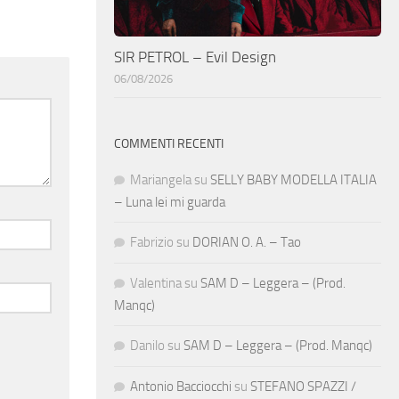
SIR PETROL – Evil Design
06/08/2026
COMMENTI RECENTI
Mariangela
su
SELLY BABY MODELLA ITALIA
– Luna lei mi guarda
Fabrizio
su
DORIAN O. A. – Tao
Valentina
su
SAM D – Leggera – (Prod.
Manqc)
Danilo
su
SAM D – Leggera – (Prod. Manqc)
Antonio Bacciocchi
su
STEFANO SPAZZI /