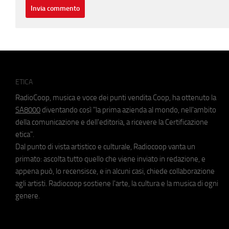
ETICA
RadioCoop, musica e voce dei punti vendita Coop, ha ottenuto la
SA8000
diventando così "la prima azienda al mondo, nell'ambito
della comunicazione e dell'editoria, a ricevere la Certificazione
etica".
Dal punto di vista artistico e culturale, Radiocoop vanta un
primato: ascolta tutto quello che viene inviato in redazione, e
appena può, lo recensisce, e in alcuni casi, chiede collaborazione
agli artisti. Radiocoop sostiene l'arte, la cultura e la musica di ogni
genere.