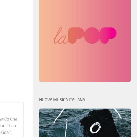
NUOVA MUSICA ITALIANA
idendo una
Manu Chao
 Goal",