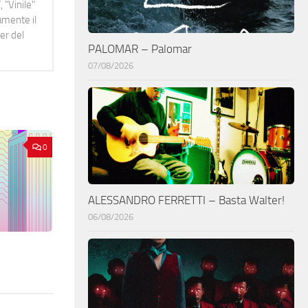
 "Vinile"
namente il
er del
PALOMAR – Palomar
07/08/2026
0
ALESSANDRO FERRETTI – Basta Walter!
06/08/2026