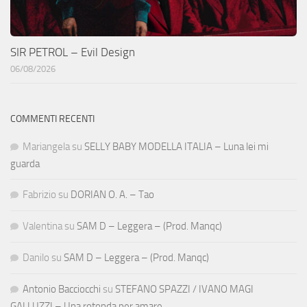
SIR PETROL – Evil Design
06/08/2026
COMMENTI RECENTI
Mariangela
su
SELLY BABY MODELLA ITALIA – Luna lei mi
guarda
Fabrizio
su
DORIAN O. A. – Tao
Valentina
su
SAM D – Leggera – (Prod. Manqc)
Danilo
su
SAM D – Leggera – (Prod. Manqc)
Antonio Bacciocchi
su
STEFANO SPAZZI / IVANO MAGI
GALLUZZI – Una rotonda per amare