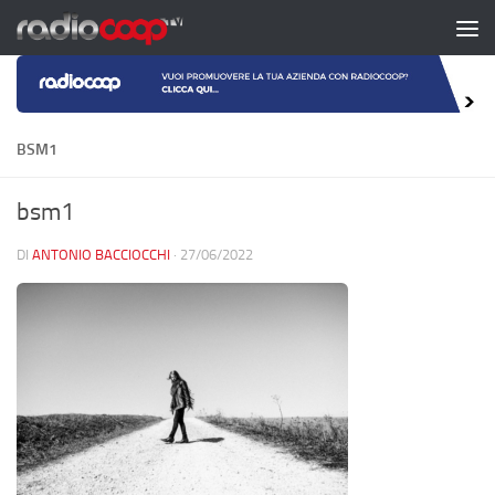
Salta al contenuto
BSM1
bsm1
DI
ANTONIO BACCIOCCHI
·
27/06/2022