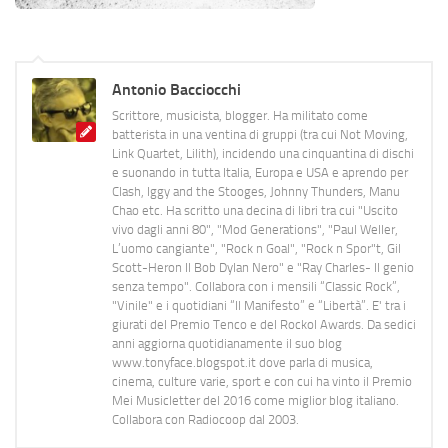
Antonio Bacciocchi
Scrittore, musicista, blogger. Ha militato come
batterista in una ventina di gruppi (tra cui Not Moving,
Link Quartet, Lilith), incidendo una cinquantina di dischi
e suonando in tutta Italia, Europa e USA e aprendo per
Clash, Iggy and the Stooges, Johnny Thunders, Manu
Chao etc. Ha scritto una decina di libri tra cui "Uscito
vivo dagli anni 80", "Mod Generations", "Paul Weller,
L’uomo cangiante", "Rock n Goal", "Rock n Spor"t, Gil
Scott-Heron Il Bob Dylan Nero" e "Ray Charles- Il genio
senza tempo". Collabora con i mensili “Classic Rock”,
"Vinile" e i quotidiani “Il Manifesto” e “Libertà”. E' tra i
giurati del Premio Tenco e del Rockol Awards. Da sedici
anni aggiorna quotidianamente il suo blog
www.tonyface.blogspot.it dove parla di musica,
cinema, culture varie, sport e con cui ha vinto il Premio
Mei Musicletter del 2016 come miglior blog italiano.
Collabora con Radiocoop dal 2003.