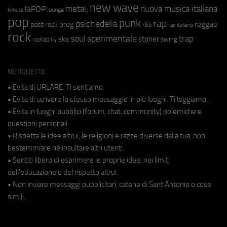
new wave
metal;
nuova musica italiana
laPOP
lounge
kimura
pop
punk
rap
psichedelia
reggae
prog
post rock
r&b
rap italiano
rock
soul
sperimentale
trap
stoner
ska
swing
rockabilly
NETIQUETTE
• Evita di URLARE. Ti sentiamo.
• Evita di scrivere lo stesso messaggio in più luoghi. Ti leggiamo.
• Evita in luoghi pubblici (forum, chat, community) polemiche e
questioni personali.
• Rispetta le idee altrui, le religioni e razze diverse dalla tua, non
bestemmiare né insultare altri utenti.
• Sentiti libero di esprimere le proprie idee, nei limiti
dell'educazione e del rispetto altrui.
• Non inviare messaggi pubblicitari, catene di Sant'Antonio o cose
simili.