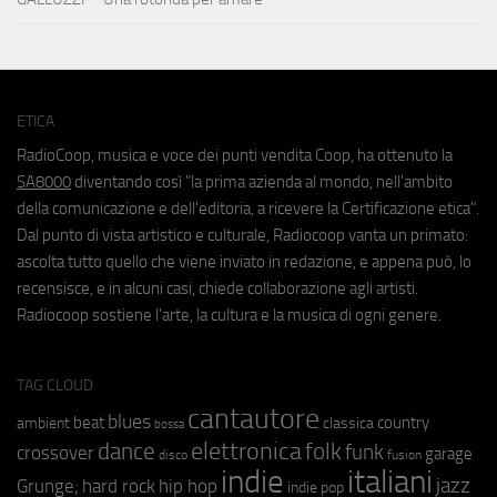
ETICA
RadioCoop, musica e voce dei punti vendita Coop, ha ottenuto la
SA8000
diventando così "la prima azienda al mondo, nell'ambito
della comunicazione e dell'editoria, a ricevere la Certificazione etica".
Dal punto di vista artistico e culturale, Radiocoop vanta un primato:
ascolta tutto quello che viene inviato in redazione, e appena può, lo
recensisce, e in alcuni casi, chiede collaborazione agli artisti.
Radiocoop sostiene l'arte, la cultura e la musica di ogni genere.
TAG CLOUD
cantautore
blues
beat
country
ambient
classica
bossa
elettronica
dance
folk
funk
crossover
garage
fusion
disco
indie
italiani
jazz
hip hop
Grunge;
hard rock
indie pop