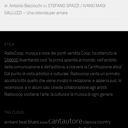
Antonio Bacciocchi
su
STEFANO SPAZZI / IVANO MAGI
GALLUZZI – Una rotonda per amare
ETICA
RadioCoop, musica e voce dei punti vendita Coop, ha ottenuto la
SA8000
diventando così "la prima azienda al mondo, nell'ambito
della comunicazione e dell'editoria, a ricevere la Certificazione etica".
Dal punto di vista artistico e culturale, Radiocoop vanta un primato:
ascolta tutto quello che viene inviato in redazione, e appena può, lo
recensisce, e in alcuni casi, chiede collaborazione agli artisti.
Radiocoop sostiene l'arte, la cultura e la musica di ogni genere.
TAG CLOUD
cantautore
blues
beat
country
ambient
classica
bossa