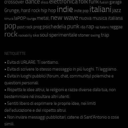
elettronica
dance
folk
funk
crossover
garage
fusion
disco
indie
italiani
jazz
hip hop
Grunge;
hard rock
indie pop
new wave
metal;
nuova musica italiana
laPOP
lounge
kimura
pop
punk
rap
psichedelia
reggae
prog
post rock
r&b
rap italiano
rock
soul
sperimentale
trap
stoner
ska
swing
rockabilly
NETIQUETTE
• Evita di URLARE. Ti sentiamo.
• Evita di scrivere lo stesso messaggio in più luoghi. Ti leggiamo.
• Evita in luoghi pubblici (forum, chat, community) polemiche e
questioni personali.
• Rispetta le idee altrui, le religioni e razze diverse dalla tua, non
bestemmiare né insultare altri utenti.
• Sentiti libero di esprimere le proprie idee, nei limiti
dell'educazione e del rispetto altrui.
• Non inviare messaggi pubblicitari, catene di Sant'Antonio o cose
simili.