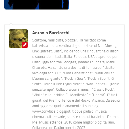
Antonio Bacciocchi
Scrittore, musicista, blogger. Ha militato come
batterista in una ventina di gruppi (tra cui Not Moving,
Link Quartet, Lilith), incidendo una cinquantina di dischi
e suonando in tutta Italia, Europa e USA e aprendo per
Clash, Iggy and the Stooges, Johnny Thunders, Manu
Chao etc. Ha scritto una decina di libri tra cui "Uscito
vivo dagli anni 80", "Mod Generations", "Paul Weller,
L’uomo cangiante", "Rock n Goal", "Rock n Spor"t, Gil
Scott-Heron Il Bob Dylan Nero" e "Ray Charles- Il genio
senza tempo". Collabora con i mensili “Classic Rock”,
"Vinile" e i quotidiani “Il Manifesto” e “Libertà”. E' tra i
giurati del Premio Tenco e del Rockol Awards. Da sedici
anni aggiorna quotidianamente il suo blog
www.tonyface.blogspot.it dove parla di musica,
cinema, culture varie, sport e con cui ha vinto il Premio
Mei Musicletter del 2016 come miglior blog italiano.
Collabora con Radiocoop dal 2003.