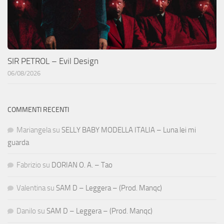
SIR PETROL – Evil Design
06/08/2026
COMMENTI RECENTI
Mariangela
su
SELLY BABY MODELLA ITALIA – Luna lei mi
guarda
Fabrizio
su
DORIAN O. A. – Tao
Valentina
su
SAM D – Leggera – (Prod. Manqc)
Danilo
su
SAM D – Leggera – (Prod. Manqc)