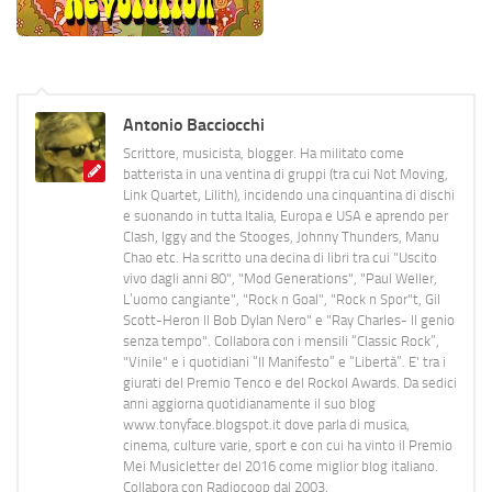
Antonio Bacciocchi
Scrittore, musicista, blogger. Ha militato come
batterista in una ventina di gruppi (tra cui Not Moving,
Link Quartet, Lilith), incidendo una cinquantina di dischi
e suonando in tutta Italia, Europa e USA e aprendo per
Clash, Iggy and the Stooges, Johnny Thunders, Manu
Chao etc. Ha scritto una decina di libri tra cui "Uscito
vivo dagli anni 80", "Mod Generations", "Paul Weller,
L’uomo cangiante", "Rock n Goal", "Rock n Spor"t, Gil
Scott-Heron Il Bob Dylan Nero" e "Ray Charles- Il genio
senza tempo". Collabora con i mensili “Classic Rock”,
"Vinile" e i quotidiani “Il Manifesto” e “Libertà”. E' tra i
giurati del Premio Tenco e del Rockol Awards. Da sedici
anni aggiorna quotidianamente il suo blog
www.tonyface.blogspot.it dove parla di musica,
cinema, culture varie, sport e con cui ha vinto il Premio
Mei Musicletter del 2016 come miglior blog italiano.
Collabora con Radiocoop dal 2003.