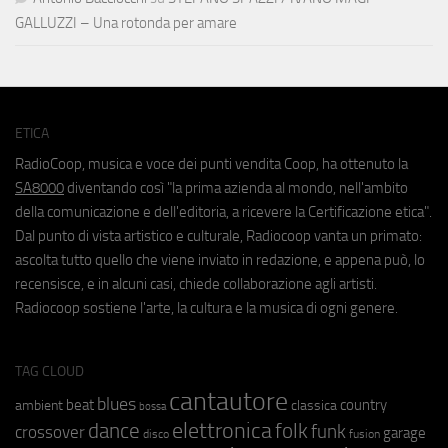
GALLUZZI – Una rotonda per amare
ETICA
RadioCoop, musica e voce dei punti vendita Coop, ha ottenuto la
SA8000
diventando così "la prima azienda al mondo, nell'ambito
della comunicazione e dell'editoria, a ricevere la Certificazione etica".
Dal punto di vista artistico e culturale, Radiocoop vanta un primato:
ascolta tutto quello che viene inviato in redazione, e appena può, lo
recensisce, e in alcuni casi, chiede collaborazione agli artisti.
Radiocoop sostiene l'arte, la cultura e la musica di ogni genere.
TAG CLOUD
cantautore
blues
beat
country
ambient
classica
bossa
elettronica
dance
folk
funk
crossover
garage
fusion
disco