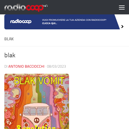
Salta al contenuto
BLAK
blak
DI
ANTONIO BACCIOCCHI
·
08/03/2023