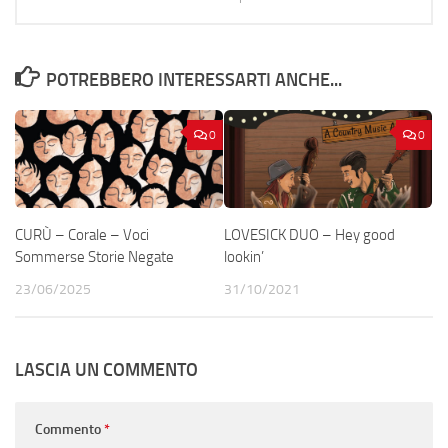
POTREBBERO INTERESSARTI ANCHE...
0
0
CURÙ – Corale – Voci
LOVESICK DUO – Hey good
Sommerse Storie Negate
lookin’
23/06/2025
31/10/2021
LASCIA UN COMMENTO
Commento
*