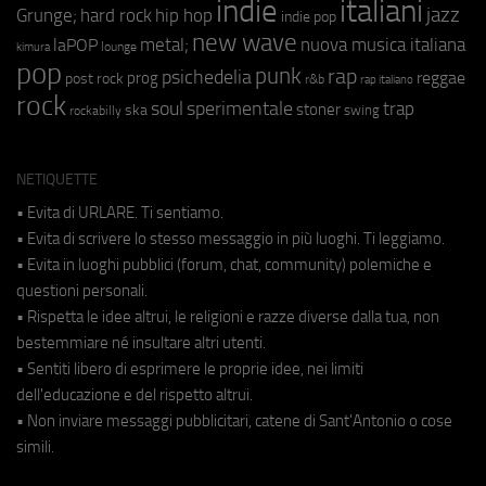
indie
italiani
jazz
hip hop
Grunge;
hard rock
indie pop
new wave
metal;
nuova musica italiana
laPOP
lounge
kimura
pop
punk
rap
psichedelia
reggae
prog
post rock
r&b
rap italiano
rock
soul
sperimentale
trap
stoner
ska
swing
rockabilly
NETIQUETTE
• Evita di URLARE. Ti sentiamo.
• Evita di scrivere lo stesso messaggio in più luoghi. Ti leggiamo.
• Evita in luoghi pubblici (forum, chat, community) polemiche e
questioni personali.
• Rispetta le idee altrui, le religioni e razze diverse dalla tua, non
bestemmiare né insultare altri utenti.
• Sentiti libero di esprimere le proprie idee, nei limiti
dell'educazione e del rispetto altrui.
• Non inviare messaggi pubblicitari, catene di Sant'Antonio o cose
simili.