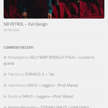
SIR PETROL – Evil Design
06/08/2026
COMMENTI RECENTI
Mariangela
su
SELLY BABY MODELLA ITALIA – Luna lei mi
guarda
Fabrizio
su
DORIAN O. A. – Tao
Valentina
su
SAM D – Leggera – (Prod. Manqc)
Danilo
su
SAM D – Leggera – (Prod. Manqc)
Antonio Bacciocchi
su
STEFANO SPAZZI / IVANO MAGI