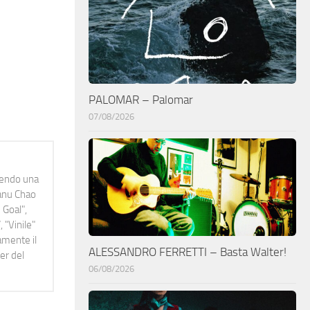
PALOMAR – Palomar
07/08/2026
idendo una
Manu Chao
 Goal",
 "Vinile"
namente il
ALESSANDRO FERRETTI – Basta Walter!
er del
06/08/2026