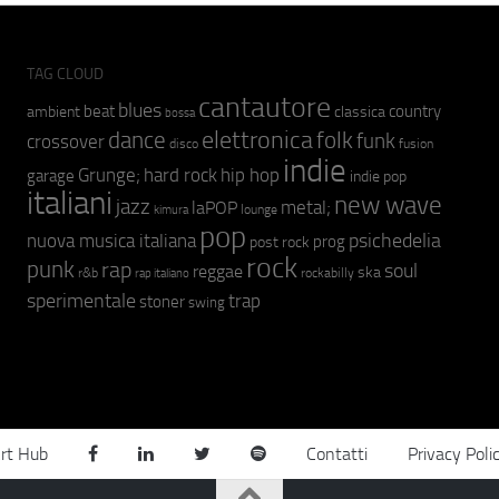
TAG CLOUD
cantautore
blues
beat
country
ambient
classica
bossa
elettronica
dance
folk
funk
crossover
fusion
disco
indie
hip hop
Grunge;
hard rock
garage
indie pop
italiani
new wave
jazz
metal;
laPOP
lounge
kimura
pop
psichedelia
nuova musica italiana
prog
post rock
rock
punk
rap
soul
reggae
ska
r&b
rockabilly
rap italiano
sperimentale
trap
stoner
swing
rt Hub
Contatti
Privacy Poli