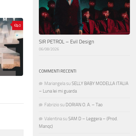
0
SIR PETROL – Evil Design
06/08/2026
COMMENTI RECENTI
Mariangela
su
SELLY BABY MODELLA ITALIA
– Luna lei mi guarda
Fabrizio
su
DORIAN O. A. – Tao
Valentina
su
SAM D – Leggera – (Prod.
Manqc)