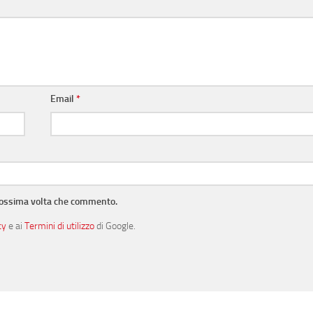
Email
*
prossima volta che commento.
cy
e ai
Termini di utilizzo
di Google.