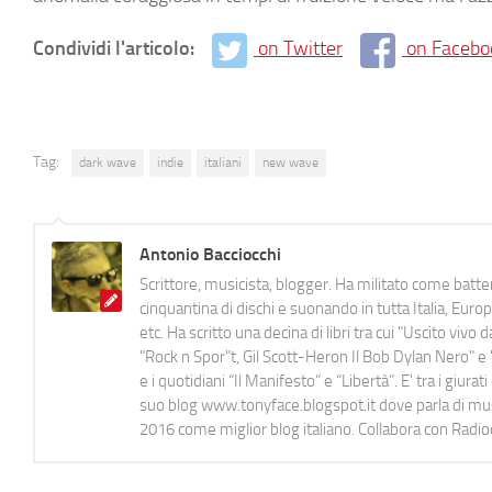
Condividi l'articolo:
on Twitter
on Facebo
Tag:
dark wave
indie
italiani
new wave
Antonio Bacciocchi
Scrittore, musicista, blogger. Ha militato come batter
cinquantina di dischi e suonando in tutta Italia, E
etc. Ha scritto una decina di libri tra cui "Uscito viv
"Rock n Spor"t, Gil Scott-Heron Il Bob Dylan Nero" e "
e i quotidiani “Il Manifesto” e “Libertà”. E' tra i gi
suo blog www.tonyface.blogspot.it dove parla di music
2016 come miglior blog italiano. Collabora con Radi