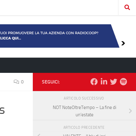
0
SEGUICI:
ARTICOLO SUCCESSIVO
s
NOT NoteOltreTempo – La fine di
un’estate
ARTICOLO PRECEDENTE