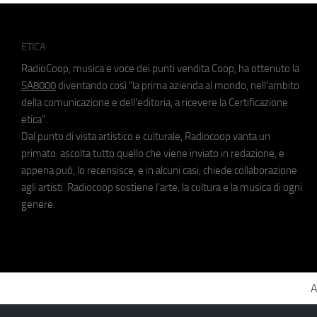
ETICA
RadioCoop, musica e voce dei punti vendita Coop, ha ottenuto la
SA8000
diventando così "la prima azienda al mondo, nell'ambito
della comunicazione e dell'editoria, a ricevere la Certificazione
etica".
Dal punto di vista artistico e culturale, Radiocoop vanta un
primato: ascolta tutto quello che viene inviato in redazione, e
appena può, lo recensisce, e in alcuni casi, chiede collaborazione
agli artisti. Radiocoop sostiene l'arte, la cultura e la musica di ogni
genere.
A