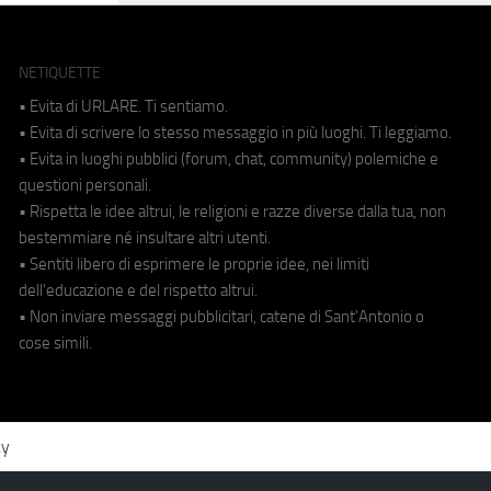
NETIQUETTE
• Evita di URLARE. Ti sentiamo.
• Evita di scrivere lo stesso messaggio in più luoghi. Ti leggiamo.
• Evita in luoghi pubblici (forum, chat, community) polemiche e
questioni personali.
• Rispetta le idee altrui, le religioni e razze diverse dalla tua, non
bestemmiare né insultare altri utenti.
• Sentiti libero di esprimere le proprie idee, nei limiti
dell'educazione e del rispetto altrui.
• Non inviare messaggi pubblicitari, catene di Sant'Antonio o
cose simili.
cy