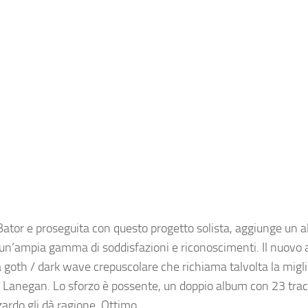
 Bator e proseguita con questo progetto solista, aggiunge un a
ato un’ampia gamma di soddisfazioni e riconoscimenti. Il nuovo
na goth / dark wave crepuscolare che richiama talvolta la mig
k Lanegan. Lo sforzo è possente, un doppio album con 23 trac
ardo gli dà ragione. Ottimo.