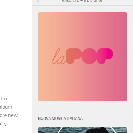
VALENTE – Il blu di ieri
ltro
 album
liore new
NUOVA MUSICA ITALIANA
ce,