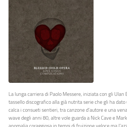
La lunga carriera di Paolo Messere, iniziata con gli Ulan
tassello discografico alla già nutrita serie che gli ha d
calca i consueti sentieri, tra canzone d’autore e una ve
wave degli anni 80, altre vole guarda a Nick Cave e Mar
anomalia coraggiosa in tempi di fruizione veloce ma l’azz