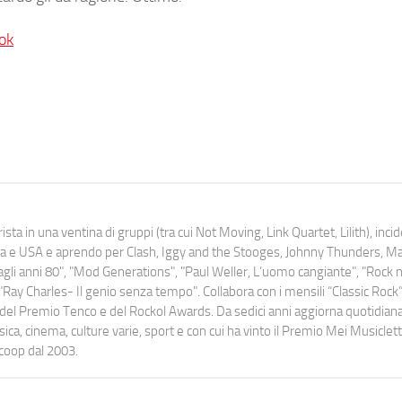
ok
ista in una ventina di gruppi (tra cui Not Moving, Link Quartet, Lilith), inc
uropa e USA e aprendo per Clash, Iggy and the Stooges, Johnny Thunders, 
o dagli anni 80", "Mod Generations", "Paul Weller, L’uomo cangiante", "Rock n
Ray Charles- Il genio senza tempo". Collabora con i mensili “Classic Rock”,
urati del Premio Tenco e del Rockol Awards. Da sedici anni aggiorna quotidia
a, cinema, culture varie, sport e con cui ha vinto il Premio Mei Musiclett
ocoop dal 2003.