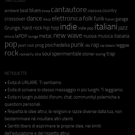
TAG CLOUD
cantautore
blues
beat
country
ambient
classica
bossa
elettronica
dance
folk
funk
crossover
garage
fusion
disco
indie
italiani
jazz
hip hop
Grunge;
hard rock
indie pop
new wave
metal;
nuova musica italiana
laPOP
lounge
kimura
pop
punk
rap
psichedelia
reggae
prog
post rock
r&b
rap italiano
rock
soul
sperimentale
trap
stoner
ska
swing
rockabilly
NETIQUETTE
• Evita di URLARE. Ti sentiamo.
• Evita di scrivere lo stesso messaggio in più luoghi. Ti leggiamo.
• Evita in luoghi pubblici (forum, chat, community) polemiche e
questioni personali.
• Rispetta le idee altrui, le religioni e razze diverse dalla tua, non
bestemmiare né insultare altri utenti.
• Sentiti libero di esprimere le proprie idee, nei limiti
dell'educazione e del rispetto altrui.