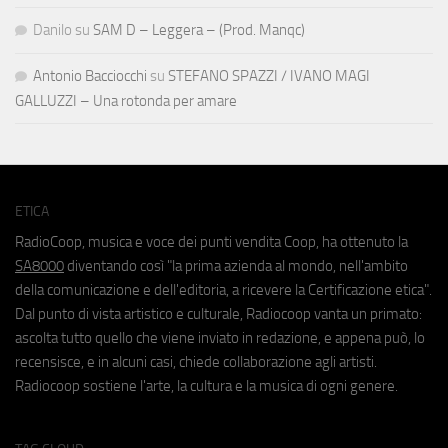
Danilo
su
SAM D – Leggera – (Prod. Manqc)
Antonio Bacciocchi
su
STEFANO SPAZZI / IVANO MAGI
GALLUZZI – Una rotonda per amare
ETICA
RadioCoop, musica e voce dei punti vendita Coop, ha ottenuto la
SA8000
diventando così "la prima azienda al mondo, nell'ambito
della comunicazione e dell'editoria, a ricevere la Certificazione etica".
Dal punto di vista artistico e culturale, Radiocoop vanta un primato:
ascolta tutto quello che viene inviato in redazione, e appena può, lo
recensisce, e in alcuni casi, chiede collaborazione agli artisti.
Radiocoop sostiene l'arte, la cultura e la musica di ogni genere.