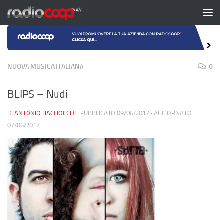
Salta al contenuto
NUOVA MUSICA ITALIANA
0
BLIPS – Nudi
DI
ANTONIO BACCIOCCHI
· PUBBLICATO
09/06/2017
· AGGIORNATO
07/06/2017