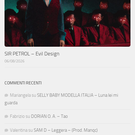
SIR PETROL – Evil Design
06/08/2026
COMMENTI RECENTI
Mariangela
su
SELLY BABY MODELLA ITALIA – Luna lei mi
guarda
Fabrizio
su
DORIAN O. A. – Tao
Valentina
su
SAM D – Leggera – (Prod. Manqc)