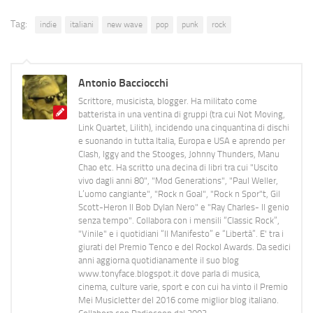
Tag:
indie
italiani
new wave
pop
punk
rock
Antonio Bacciocchi
Scrittore, musicista, blogger. Ha militato come
batterista in una ventina di gruppi (tra cui Not Moving,
Link Quartet, Lilith), incidendo una cinquantina di dischi
e suonando in tutta Italia, Europa e USA e aprendo per
Clash, Iggy and the Stooges, Johnny Thunders, Manu
Chao etc. Ha scritto una decina di libri tra cui "Uscito
vivo dagli anni 80", "Mod Generations", "Paul Weller,
L’uomo cangiante", "Rock n Goal", "Rock n Spor"t, Gil
Scott-Heron Il Bob Dylan Nero" e "Ray Charles- Il genio
senza tempo". Collabora con i mensili “Classic Rock”,
"Vinile" e i quotidiani “Il Manifesto” e “Libertà”. E' tra i
giurati del Premio Tenco e del Rockol Awards. Da sedici
anni aggiorna quotidianamente il suo blog
www.tonyface.blogspot.it dove parla di musica,
cinema, culture varie, sport e con cui ha vinto il Premio
Mei Musicletter del 2016 come miglior blog italiano.