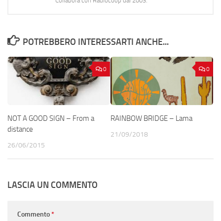
Collabora con Radiocoop dal 2003.
POTREBBERO INTERESSARTI ANCHE...
0
0
NOT A GOOD SIGN – From a
RAINBOW BRIDGE – Lama
distance
21/09/2018
26/06/2015
LASCIA UN COMMENTO
Commento
*