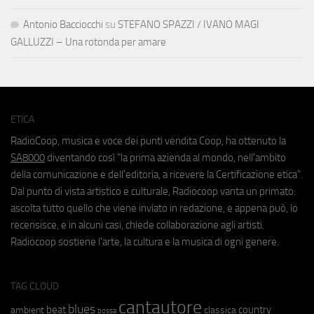
Antonio Bacciocchi
su
STEFANO SPAZZI / IVANO MAGI
GALLUZZI – Una rotonda per amare
ETICA
RadioCoop, musica e voce dei punti vendita Coop, ha ottenuto la
SA8000
diventando così "la prima azienda al mondo, nell'ambito
della comunicazione e dell'editoria, a ricevere la Certificazione etica".
Dal punto di vista artistico e culturale, Radiocoop vanta un primato:
ascolta tutto quello che viene inviato in redazione, e appena può, lo
recensisce, e in alcuni casi, chiede collaborazione agli artisti.
Radiocoop sostiene l'arte, la cultura e la musica di ogni genere.
TAG CLOUD
cantautore
blues
beat
country
ambient
classica
bossa