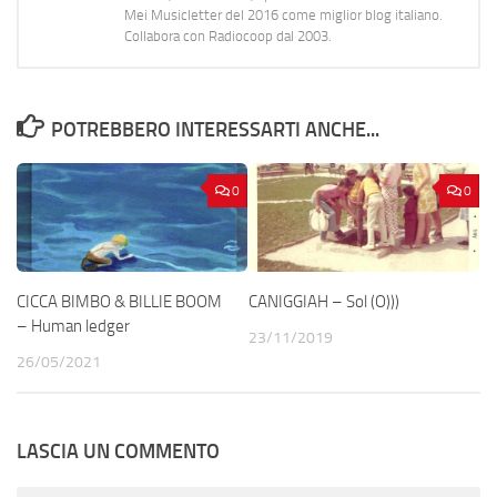
Mei Musicletter del 2016 come miglior blog italiano.
Collabora con Radiocoop dal 2003.
POTREBBERO INTERESSARTI ANCHE...
0
0
CICCA BIMBO & BILLIE BOOM
CANIGGIAH – Sol (O​)​)​)
– Human ledger
23/11/2019
26/05/2021
LASCIA UN COMMENTO