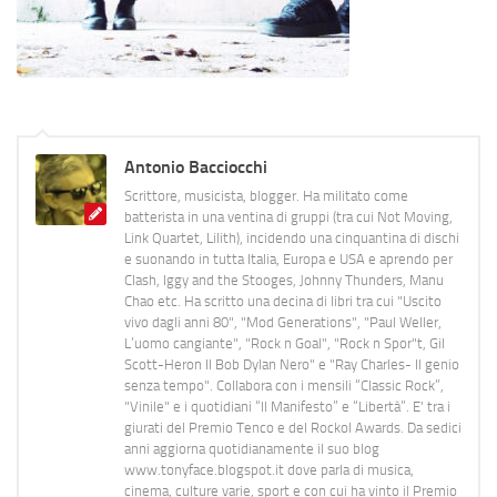
Antonio Bacciocchi
Scrittore, musicista, blogger. Ha militato come
batterista in una ventina di gruppi (tra cui Not Moving,
Link Quartet, Lilith), incidendo una cinquantina di dischi
e suonando in tutta Italia, Europa e USA e aprendo per
Clash, Iggy and the Stooges, Johnny Thunders, Manu
Chao etc. Ha scritto una decina di libri tra cui "Uscito
vivo dagli anni 80", "Mod Generations", "Paul Weller,
L’uomo cangiante", "Rock n Goal", "Rock n Spor"t, Gil
Scott-Heron Il Bob Dylan Nero" e "Ray Charles- Il genio
senza tempo". Collabora con i mensili “Classic Rock”,
"Vinile" e i quotidiani “Il Manifesto” e “Libertà”. E' tra i
giurati del Premio Tenco e del Rockol Awards. Da sedici
anni aggiorna quotidianamente il suo blog
www.tonyface.blogspot.it dove parla di musica,
cinema, culture varie, sport e con cui ha vinto il Premio