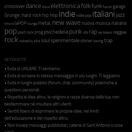
elettronica
dance
folk
funk
crossover
garage
fusion
disco
indie
italiani
jazz
hip hop
Grunge;
hard rock
indie pop
new wave
metal;
nuova musica italiana
laPOP
lounge
kimura
pop
punk
rap
psichedelia
reggae
prog
post rock
r&b
rap italiano
rock
soul
sperimentale
trap
stoner
ska
swing
rockabilly
NETIQUETTE
• Evita di URLARE. Ti sentiamo.
• Evita di scrivere lo stesso messaggio in più luoghi. Ti leggiamo.
• Evita in luoghi pubblici (forum, chat, community) polemiche e
questioni personali.
• Rispetta le idee altrui, le religioni e razze diverse dalla tua, non
bestemmiare né insultare altri utenti.
• Sentiti libero di esprimere le proprie idee, nei limiti
dell'educazione e del rispetto altrui.
• Non inviare messaggi pubblicitari, catene di Sant'Antonio o cose