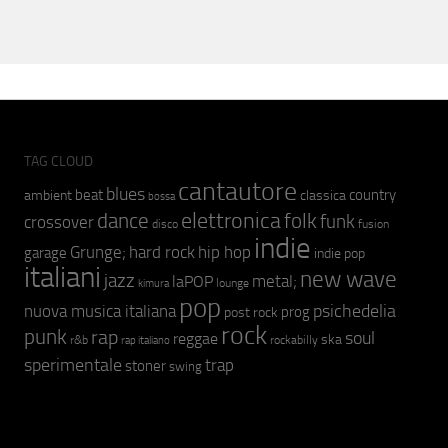
TAG CLOUD
cantautore
blues
beat
country
ambient
classica
bossa
elettronica
dance
folk
funk
crossover
fusion
disco
indie
hip hop
Grunge;
hard rock
garage
indie pop
italiani
new wave
jazz
metal;
laPOP
lounge
kimura
pop
psichedelia
nuova musica italiana
prog
post rock
rock
punk
rap
soul
reggae
ska
r&b
rockabilly
rap italiano
sperimentale
trap
stoner
swing