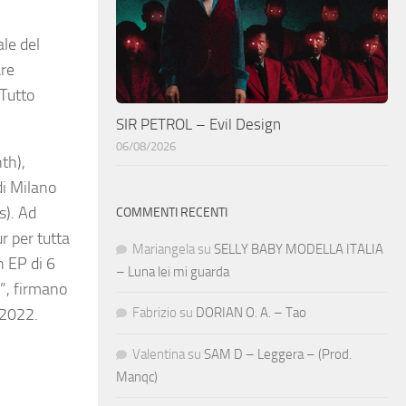
ale del
are
 Tutto
SIR PETROL – Evil Design
06/08/2026
th),
di Milano
s). Ad
COMMENTI RECENTI
r per tutta
Mariangela
su
SELLY BABY MODELLA ITALIA
un
EP
di 6
– Luna lei mi guarda
i”, firmano
Fabrizio
su
DORIAN O. A. – Tao
 2022.
Valentina
su
SAM D – Leggera – (Prod.
Manqc)