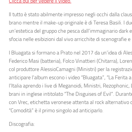
Clicca qui per vedere il video.
Il tutto è stato abilmente impresso negli occhi dalla clau
brano mentre il make-up originale è di
Teresa Basili
. I d
un’estetica del gruppo che pesca dall’immaginario
dark e
sfocia nelle esibizioni dal vivo arricchite di scenografie e
I
Bluagata
si formano a Prato nel 2017 da un’idea di
Ale
Federico Masi
(batteria),
Folco
Vinattieri
(Chitarra),
Lore
col produttore
Alessio
Camagni
(
Ministri
) per la registr
anticipare l’album escono i video “Bluagata”, “La Ferita 
l’Italia aprendo i live di
Meganoidi
,
Ministri
,
Rezophonic
,
brani in inglese intitolato “The Disguises of Evil”. Dura
con Vrec, etichetta veronese attenta al rock alternativo d
“Comodità” è il primo singolo ad anticiparlo.
Discografia: