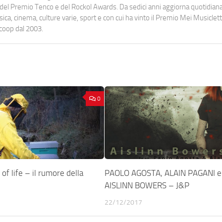
urati del Premio Tenco e del Rockol Awards. Da sedici anni aggiorna quotidia
a, cinema, culture varie, sport e con cui ha vinto il Premio Mei Musiclett
ocoop dal 2003.
0
f life – il rumore della
PAOLO AGOSTA, ALAIN PAGANI e
AISLINN BOWERS – J&P
22/12/2017