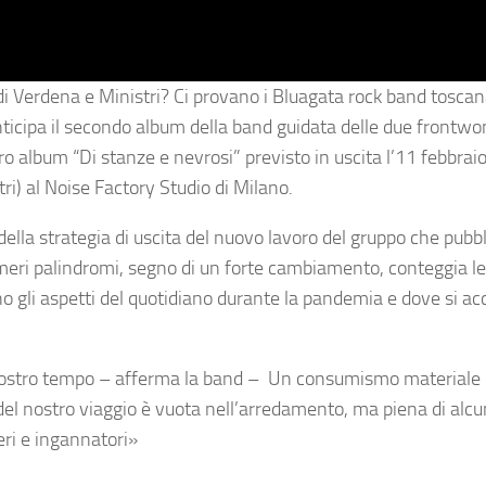
di
Verdena
e
Ministri
? Ci provano i
Bluagata
rock band toscan
anticipa il secondo album della band guidata delle due front
tero album “Di stanze e nevrosi” previsto in uscita l’11 febbrai
tri
) al
Noise Factory Studio
di
Milano
.
della strategia di uscita del nuovo lavoro del gruppo che pubb
 numeri palindromi, segno di un forte cambiamento, conteggia l
o gli aspetti del quotidiano durante la pandemia e dove si ac
nostro tempo
– afferma la band –
Un consumismo materiale
a del nostro viaggio è vuota nell’arredamento, ma piena di alcu
eri e ingannatori»