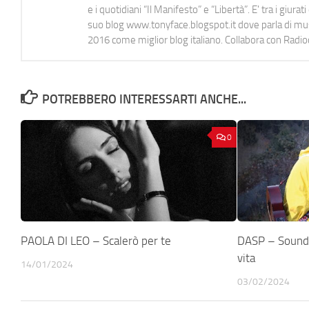
e i quotidiani “Il Manifesto” e “Libertà”. E' tra i gi
suo blog www.tonyface.blogspot.it dove parla di music
2016 come miglior blog italiano. Collabora con Radi
POTREBBERO INTERESSARTI ANCHE...
0
PAOLA DI LEO – Scalerò per te
DASP – Sound o
vita
14/01/2024
03/02/2024