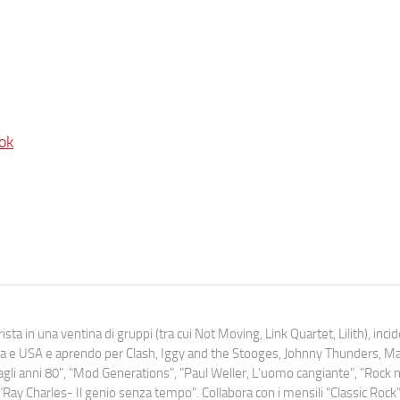
ok
ista in una ventina di gruppi (tra cui Not Moving, Link Quartet, Lilith), inc
uropa e USA e aprendo per Clash, Iggy and the Stooges, Johnny Thunders, 
o dagli anni 80", "Mod Generations", "Paul Weller, L’uomo cangiante", "Rock n
Ray Charles- Il genio senza tempo". Collabora con i mensili “Classic Rock”,