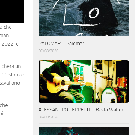
a che
woman
PALOMAR – Palomar
o 2022, è
07/08/2026
licherà un
e 11 stanze
cavallano
 che
ALESSANDRO FERRETTI – Basta Walter!
ni
06/08/2026