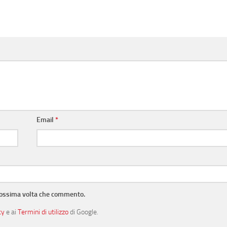
Email
*
prossima volta che commento.
cy
e ai
Termini di utilizzo
di Google.