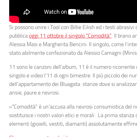
Si possono unire i
Tool
con
Billie
Eilish
ed i testi abrasivi 
pubblica
oggi
11 ottobre
il singolo “Comodità”
. Il brano 
Alessia
Masi
e
Margherita Bencini
. Il singolo, come l’in
stato abilmente confezionato da
Alessio Camagni
(
Minis
11
sono le canzoni dell’album,
11
è il numero ricorrente 
singolo e video l’11 di ogni bimestre. Il più piccolo dei
dell’appartamento dei Bluagata: stanze dove si analizzan
ansie, paure e nevrosi.
«“Comodità” è un’accusa alla nevrosi consumistica del 
sostituisce i nostri valori etici e morali . La prima stanz
elementi (gioielli, vestiti, diamanti) assolutamente effim