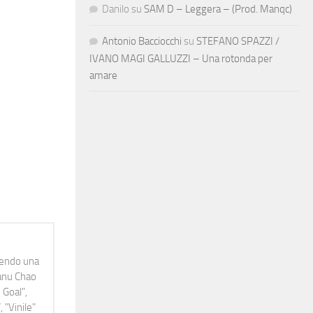
Danilo
su
SAM D – Leggera – (Prod. Manqc)
Antonio Bacciocchi
su
STEFANO SPAZZI /
IVANO MAGI GALLUZZI – Una rotonda per
amare
idendo una
Manu Chao
 Goal",
 "Vinile"