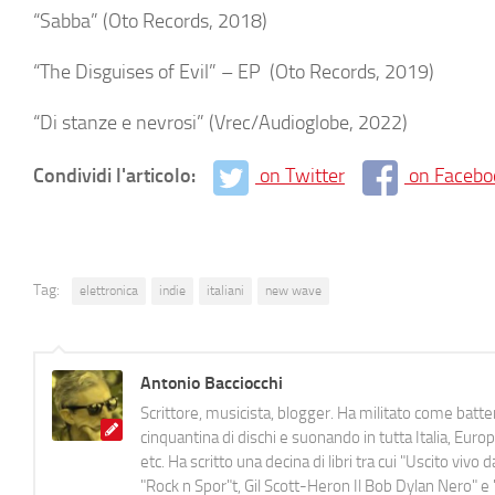
“Sabba” (Oto Records, 2018)
“The Disguises of Evil” – EP
(Oto Records, 2019)
“Di stanze e nevrosi” (Vrec/Audioglobe, 2022)
Condividi l'articolo:
on Twitter
on Facebo
Tag:
elettronica
indie
italiani
new wave
Antonio Bacciocchi
Scrittore, musicista, blogger. Ha militato come batter
cinquantina di dischi e suonando in tutta Italia, E
etc. Ha scritto una decina di libri tra cui "Uscito viv
"Rock n Spor"t, Gil Scott-Heron Il Bob Dylan Nero" e "