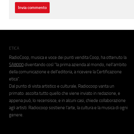
ETICA
RadioCoop, musica e voce dei punti vendita Coop, ha ottenuto la
SA8000
diventando così "la prima azienda al mondo, nell'ambito
della comunicazione e dell'editoria, a ricevere la Certificazione
etica".
Dal punto di vista artistico e culturale, Radiocoop vanta un
primato: ascolta tutto quello che viene inviato in redazione, e
appena può, lo recensisce, e in alcuni casi, chiede collaborazione
agli artisti. Radiocoop sostiene l'arte, la cultura e la musica di ogni
genere.