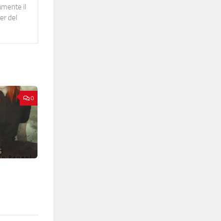
namente il
er del
0