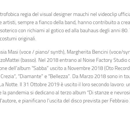
strofobica regia del visual designer
mauchi
nel videoclip uffici
ue artisti, sempre a fianco della band, hanno contribuito a cre
soterico con richiami al gotico ed alla bauhaus degli anni 80
.
 costumi originali.
ssia Masi
(voce / piano/ synth),
Margherita Bencini
(voce/syn
nzo
Mattei (basso). Nel 2018 entrano al
Noise Factory Studio
azione dell’album “Sabba” uscito a Novembre 2018 (Oto Record
a Crezia“, “Diamante” e “Bellezza”. Da Marzo 2018 sono in tou
La Notte
. Il 31 Ottobre 2019 è uscito il loro secondo lavoro: 
nte la pandemia si dedicano al terzo album “Di stanze e nevros
’autore, e pianificano l’uscita del disco prevista per Febbraio