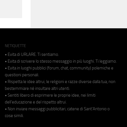
NETIQUETTE
• Evita di URLARE. Ti sentiamo.
• Evita di scrivere lo stesso messaggio in più luoghi. Ti leggiamo.
• Evita in luoghi pubblici (forum, chat, community) polemiche e
questioni personali.
• Rispetta le idee altrui, le religioni e razze diverse dalla tua, non
bestemmiare né insultare altri utenti.
• Sentiti libero di esprimere le proprie idee, nei limiti
dell'educazione e del rispetto altrui.
• Non inviare messaggi pubblicitari, catene di Sant'Antonio o
cose simili.