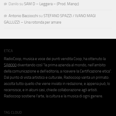
Danilo
su
SAM D – Leggera – (Prod. Manqc)
Antonio Bacciocchi
su
STEFANO SPAZZI / IVANO MAGI
GALLUZZI – Una rotonda per amare
ETICA
RadioCoop, musica e voce dei punti vendita Coop, ha ottenuto la
SA8000
diventando così "la prima azienda al mondo, nell'ambito
della comunicazione e dell'editoria, a ricevere la Certificazione etica".
Dal punto di vista artistico e culturale, Radiocoop vanta un primato:
ascolta tutto quello che viene inviato in redazione, e appena può, lo
recensisce, e in alcuni casi, chiede collaborazione agli artisti.
Radiocoop sostiene l'arte, la cultura e la musica di ogni genere.
TAG CLOUD