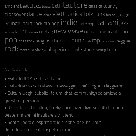
cantautore
blues
beat
country
ambient
classica
bossa
elettronica
dance
folk
funk
crossover
garage
fusion
disco
indie
italiani
jazz
hip hop
Grunge;
hard rock
indie pop
new wave
metal;
nuova musica italiana
laPOP
lounge
kimura
pop
punk
rap
psichedelia
reggae
prog
post rock
r&b
rap italiano
rock
soul
sperimentale
trap
stoner
ska
swing
rockabilly
NETIQUETTE
• Evita di URLARE. Ti sentiamo.
• Evita di scrivere lo stesso messaggio in più luoghi. Ti leggiamo.
• Evita in luoghi pubblici (forum, chat, community) polemiche e
questioni personali.
• Rispetta le idee altrui, le religioni e razze diverse dalla tua, non
bestemmiare né insultare altri utenti.
• Sentiti libero di esprimere le proprie idee, nei limiti
dell'educazione e del rispetto altrui.