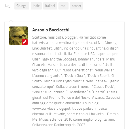
Tag:
Grunge;
indie
italiani
rock
stoner
Antonio Bacciocchi
Scrittore, musicista, blogger. Ha militato come
batterista in una ventina di gruppi (tra cui Not Moving,
Link Quartet, Lilith), incidendo una cinquantina di dischi
e suonando in tutta Italia, Europa e USA e aprendo per
Clash, Iggy and the Stooges, Johnny Thunders, Manu
Chao etc. Ha scritto una decina di libri tra cui "Uscito
vivo dagli anni 80", "Mod Generations", "Paul Weller,
L’uomo cangiante", "Rock n Goal", "Rock n Spor"t, Gil
Scott-Heron Il Bob Dylan Nero" e "Ray Charles- Il genio
senza tempo". Collabora con i mensili “Classic Rock”,
"Vinile" e i quotidiani “Il Manifesto” e “Libertà”. E' tra i
giurati del Premio Tenco e del Rockol Awards. Da sedici
anni aggiorna quotidianamente il suo blog
www.tonyface.blogspot.it dove parla di musica,
cinema, culture varie, sport e con cui ha vinto il Premio
Mei Musicletter del 2016 come miglior blog italiano.
Collabora con Radiocoop dal 2003.