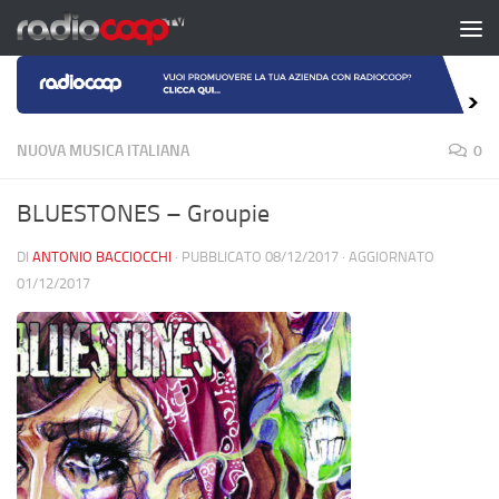
Salta al contenuto
NUOVA MUSICA ITALIANA
0
BLUESTONES – Groupie
DI
ANTONIO BACCIOCCHI
· PUBBLICATO
08/12/2017
· AGGIORNATO
01/12/2017