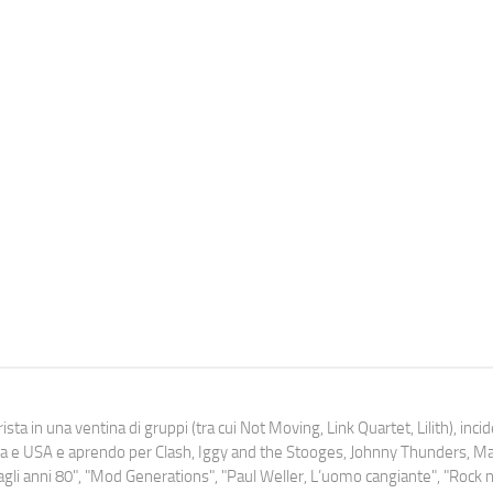
ista in una ventina di gruppi (tra cui Not Moving, Link Quartet, Lilith), inc
uropa e USA e aprendo per Clash, Iggy and the Stooges, Johnny Thunders, 
o dagli anni 80", "Mod Generations", "Paul Weller, L’uomo cangiante", "Rock n