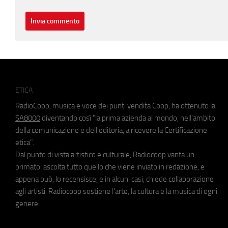
ETICA
RadioCoop, musica e voce dei punti vendita Coop, ha ottenuto la
SA8000
diventando così "la prima azienda al mondo, nell'ambito
della comunicazione e dell'editoria, a ricevere la Certificazione
etica".
Dal punto di vista artistico e culturale, Radiocoop vanta un
primato: ascolta tutto quello che viene inviato in redazione, e
appena può, lo recensisce, e in alcuni casi, chiede collaborazione
agli artisti. Radiocoop sostiene l'arte, la cultura e la musica di ogni
genere.