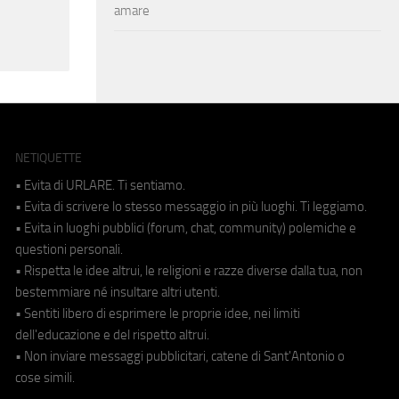
amare
NETIQUETTE
• Evita di URLARE. Ti sentiamo.
• Evita di scrivere lo stesso messaggio in più luoghi. Ti leggiamo.
• Evita in luoghi pubblici (forum, chat, community) polemiche e
questioni personali.
• Rispetta le idee altrui, le religioni e razze diverse dalla tua, non
bestemmiare né insultare altri utenti.
• Sentiti libero di esprimere le proprie idee, nei limiti
dell'educazione e del rispetto altrui.
• Non inviare messaggi pubblicitari, catene di Sant'Antonio o
cose simili.