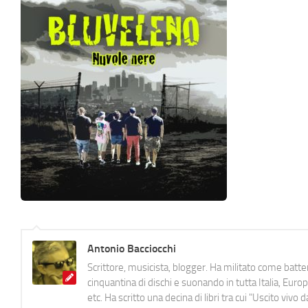
Antonio Bacciocchi
Scrittore, musicista, blogger. Ha militato come batter
cinquantina di dischi e suonando in tutta Italia, E
etc. Ha scritto una decina di libri tra cui "Uscito viv