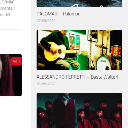
 "Vinile"
namente il
PALOMAR – Palomar
er del
07/08/2026
0
ALESSANDRO FERRETTI – Basta Walter!
06/08/2026