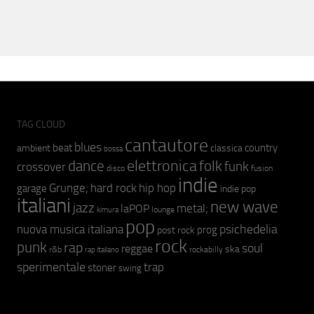
TAG CLOUD
cantautore
blues
beat
country
ambient
classica
bossa
elettronica
dance
folk
funk
crossover
fusion
disco
indie
hip hop
Grunge;
hard rock
garage
indie pop
italiani
new wave
jazz
metal;
laPOP
lounge
kimura
pop
psichedelia
nuova musica italiana
prog
post rock
rock
punk
rap
soul
reggae
ska
r&b
rockabilly
rap italiano
sperimentale
trap
stoner
swing