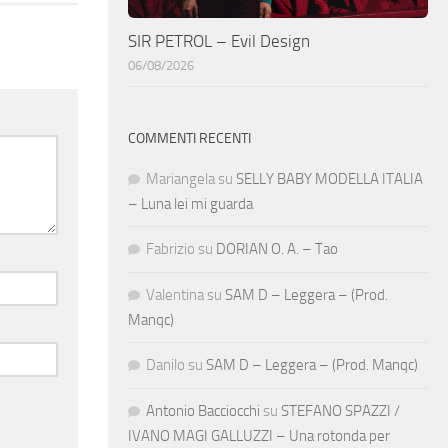
SIR PETROL – Evil Design
06/08/2026
COMMENTI RECENTI
Mariangela
su
SELLY BABY MODELLA ITALIA
– Luna lei mi guarda
Fabrizio
su
DORIAN O. A. – Tao
Valentina
su
SAM D – Leggera – (Prod.
Manqc)
Danilo
su
SAM D – Leggera – (Prod. Manqc)
Antonio Bacciocchi
su
STEFANO SPAZZI /
IVANO MAGI GALLUZZI – Una rotonda per