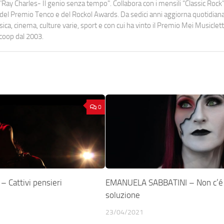
Ray Charles- Il genio senza tempo". Collabora con i mensili “Classic Rock”,
urati del Premio Tenco e del Rockol Awards. Da sedici anni aggiorna quotidia
a, cinema, culture varie, sport e con cui ha vinto il Premio Mei Musiclett
ocoop dal 2003.
0
 Cattivi pensieri
EMANUELA SABBATINI – Non c’é
soluzione
23/04/2021