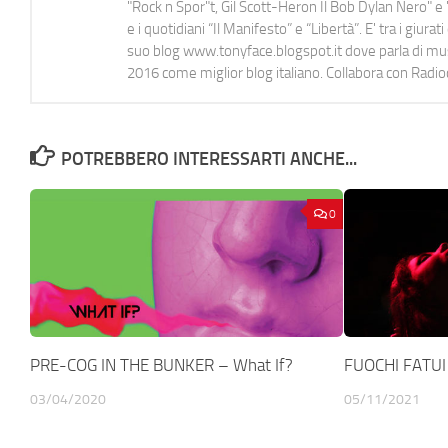
"Rock n Spor"t, Gil Scott-Heron Il Bob Dylan Nero" e "
e i quotidiani “Il Manifesto” e “Libertà”. E' tra i gi
suo blog www.tonyface.blogspot.it dove parla di music
2016 come miglior blog italiano. Collabora con Radi
POTREBBERO INTERESSARTI ANCHE...
0
PRE-COG IN THE BUNKER – What If?
FUOCHI FATUI –
03/04/2020
05/11/2021