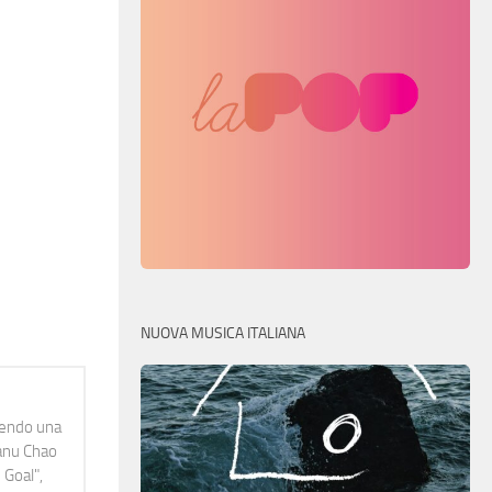
NUOVA MUSICA ITALIANA
idendo una
Manu Chao
 Goal",