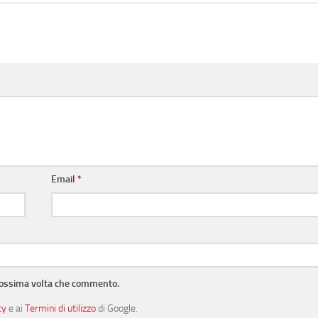
Email
*
prossima volta che commento.
cy
e ai
Termini di utilizzo
di Google.