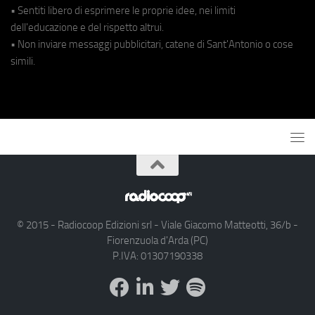
• Sentiti libero di esprimere le proprie idee, nei limiti
dell'educazione e del rispetto altrui.
• Non inviare messaggi pubblicitari, catene di Sant'Antonio o cose
simili.
© 2015 - Radiocoop Edizioni srl - Viale Giacomo Matteotti, 36/b -
Fiorenzuola d'Arda (PC)
P.IVA: 01307190338