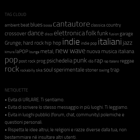
TAG CLOUD
cantautore
blues
beat
country
ambient
classica
bossa
elettronica
dance
folk
funk
crossover
garage
fusion
disco
indie
italiani
jazz
hip hop
Grunge;
hard rock
indie pop
new wave
metal;
nuova musica italiana
laPOP
lounge
kimura
pop
punk
rap
psichedelia
reggae
prog
post rock
r&b
rap italiano
rock
soul
sperimentale
trap
stoner
ska
swing
rockabilly
NETIQUETTE
• Evita di URLARE. Ti sentiamo.
• Evita di scrivere lo stesso messaggio in più luoghi. Ti leggiamo.
• Evita in luoghi pubblici (forum, chat, community) polemiche e
questioni personali.
• Rispetta le idee altrui, le religioni e razze diverse dalla tua, non
bestemmiare né insultare altri utenti.