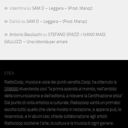
Valentina
su
SAM D – Leggera – (Prod. Manqc)
Danilo
su
SAM D – Leggera – (Prod. Manqc)
Antonio Bacciocchi
su
STEFANO SPAZZI / IVANO MAGI
GALLUZZI – Una rotonda per amare
ETICA
RadioCoop, musica e voce dei punti vendita Coop, ha ottenuto la
SA8000
diventando così "la prima azienda al mondo, nell'ambito
della comunicazione e dell'editoria, a ricevere la Certificazione etica".
Dal punto di vista artistico e culturale, Radiocoop vanta un primato:
ascolta tutto quello che viene inviato in redazione, e appena può, lo
recensisce, e in alcuni casi, chiede collaborazione agli artisti.
Radiocoop sostiene l'arte, la cultura e la musica di ogni genere.