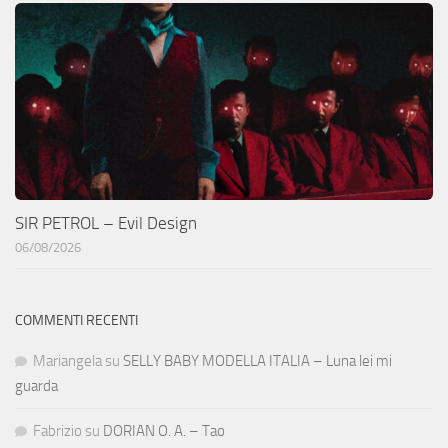
SIR PETROL – Evil Design
06/08/2026
COMMENTI RECENTI
Mariangela
su
SELLY BABY MODELLA ITALIA – Luna lei mi
guarda
Fabrizio
su
DORIAN O. A. – Tao