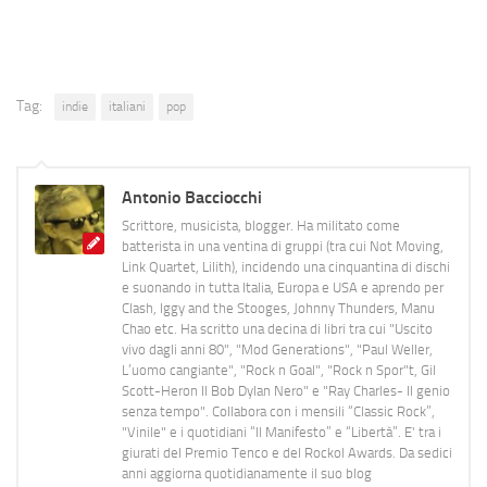
Tag:
indie
italiani
pop
Antonio Bacciocchi
Scrittore, musicista, blogger. Ha militato come
batterista in una ventina di gruppi (tra cui Not Moving,
Link Quartet, Lilith), incidendo una cinquantina di dischi
e suonando in tutta Italia, Europa e USA e aprendo per
Clash, Iggy and the Stooges, Johnny Thunders, Manu
Chao etc. Ha scritto una decina di libri tra cui "Uscito
vivo dagli anni 80", "Mod Generations", "Paul Weller,
L’uomo cangiante", "Rock n Goal", "Rock n Spor"t, Gil
Scott-Heron Il Bob Dylan Nero" e "Ray Charles- Il genio
senza tempo". Collabora con i mensili “Classic Rock”,
"Vinile" e i quotidiani “Il Manifesto” e “Libertà”. E' tra i
giurati del Premio Tenco e del Rockol Awards. Da sedici
anni aggiorna quotidianamente il suo blog