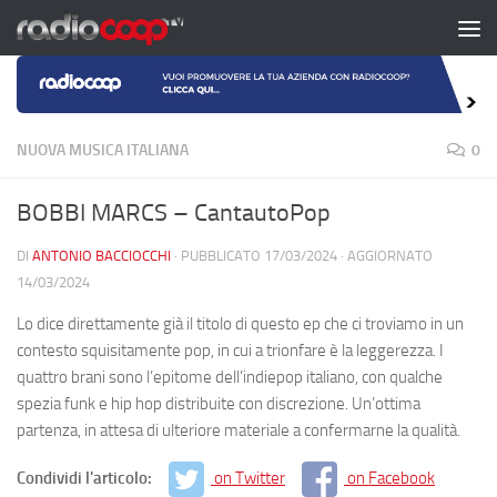
Salta al contenuto
NUOVA MUSICA ITALIANA
0
BOBBI MARCS – CantautoPop
DI
ANTONIO BACCIOCCHI
· PUBBLICATO
17/03/2024
· AGGIORNATO
14/03/2024
Lo dice direttamente già il titolo di questo ep che ci troviamo in un
contesto squisitamente pop, in cui a trionfare è la leggerezza. I
quattro brani sono l’epitome dell’indiepop italiano, con qualche
spezia funk e hip hop distribuite con discrezione. Un’ottima
partenza, in attesa di ulteriore materiale a confermarne la qualità.
Condividi l'articolo:
on Twitter
on Facebook