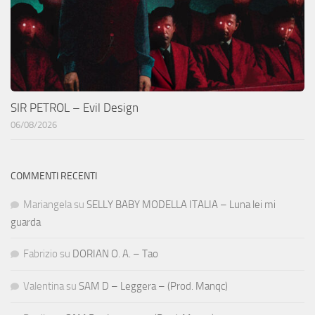
SIR PETROL – Evil Design
06/08/2026
COMMENTI RECENTI
Mariangela
su
SELLY BABY MODELLA ITALIA – Luna lei mi
guarda
Fabrizio
su
DORIAN O. A. – Tao
Valentina
su
SAM D – Leggera – (Prod. Manqc)