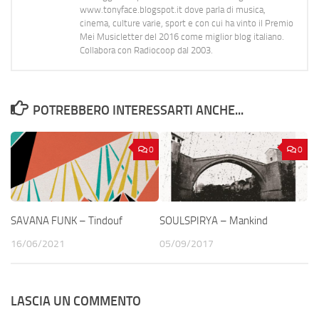
www.tonyface.blogspot.it dove parla di musica,
cinema, culture varie, sport e con cui ha vinto il Premio
Mei Musicletter del 2016 come miglior blog italiano.
Collabora con Radiocoop dal 2003.
POTREBBERO INTERESSARTI ANCHE...
0
0
SAVANA FUNK – Tindouf
SOULSPIRYA – Mankind
16/06/2021
05/09/2017
LASCIA UN COMMENTO