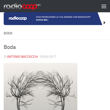
Salta al contenuto
BODA
Boda
DI
ANTONIO BACCIOCCHI
·
03/04/2017