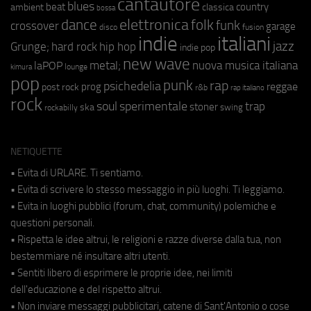
cantautore
blues
beat
country
ambient
classica
bossa
elettronica
dance
folk
funk
crossover
garage
fusion
disco
indie
italiani
jazz
hip hop
Grunge;
hard rock
indie pop
new wave
metal;
nuova musica italiana
laPOP
lounge
kimura
pop
punk
rap
psichedelia
reggae
prog
post rock
r&b
rap italiano
rock
soul
sperimentale
trap
stoner
ska
swing
rockabilly
NETIQUETTE
• Evita di URLARE. Ti sentiamo.
• Evita di scrivere lo stesso messaggio in più luoghi. Ti leggiamo.
• Evita in luoghi pubblici (forum, chat, community) polemiche e
questioni personali.
• Rispetta le idee altrui, le religioni e razze diverse dalla tua, non
bestemmiare né insultare altri utenti.
• Sentiti libero di esprimere le proprie idee, nei limiti
dell'educazione e del rispetto altrui.
• Non inviare messaggi pubblicitari, catene di Sant'Antonio o cose