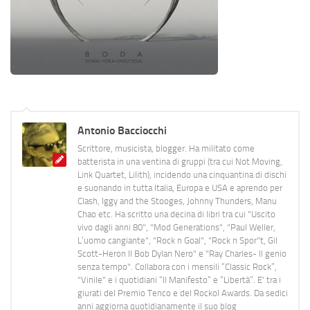
Antonio Bacciocchi
Scrittore, musicista, blogger. Ha militato come
batterista in una ventina di gruppi (tra cui Not Moving,
Link Quartet, Lilith), incidendo una cinquantina di dischi
e suonando in tutta Italia, Europa e USA e aprendo per
Clash, Iggy and the Stooges, Johnny Thunders, Manu
Chao etc. Ha scritto una decina di libri tra cui "Uscito
vivo dagli anni 80", "Mod Generations", "Paul Weller,
L’uomo cangiante", "Rock n Goal", "Rock n Spor"t, Gil
Scott-Heron Il Bob Dylan Nero" e "Ray Charles- Il genio
senza tempo". Collabora con i mensili “Classic Rock”,
"Vinile" e i quotidiani “Il Manifesto” e “Libertà”. E' tra i
giurati del Premio Tenco e del Rockol Awards. Da sedici
anni aggiorna quotidianamente il suo blog