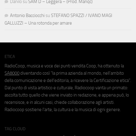
Danilo
su
SAM D – Leggera – (Prod. Manqc)
Antonio Bacciocchi
su
STEFANO SPAZZI / IVANO MAGI
GALLUZZI – Una rotonda per amare
ETICA
RadioCoop, musica e voce dei punti vendita Coop, ha ottenuto la
SA8000
diventando così "la prima azienda al mondo, nell'ambito
della comunicazione e dell'editoria, a ricevere la Certificazione etica".
Dal punto di vista artistico e culturale, Radiocoop vanta un primato:
ascolta tutto quello che viene inviato in redazione, e appena può, lo
recensisce, e in alcuni casi, chiede collaborazione agli artisti.
Radiocoop sostiene l'arte, la cultura e la musica di ogni genere.
TAG CLOUD