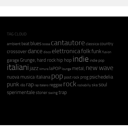
TAG CLOUD
cantautore
blues
beat
country
ambient
classica
bossa
elettronica
dance
folk
funk
crossover
fusion
disco
indie
hip hop
Grunge;
hard rock
garage
indie pop
italiani
new wave
jazz
metal;
laPOP
lounge
kimura
pop
psichedelia
nuova musica italiana
prog
post rock
rock
punk
rap
soul
reggae
ska
r&b
rockabilly
rap italiano
sperimentale
trap
stoner
swing