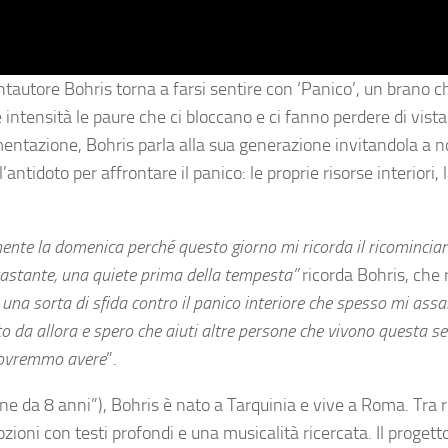
antautore Bohris torna a farsi sentire con ‘Panico’, un brano 
 intensità le paure che ci bloccano e ci fanno perdere di vista 
imentazione, Bohris parla alla sua generazione invitandola a 
ntidoto per affrontare il panico: le proprie risorse interiori, 
nte la domenica perché questo giorno mi ricorda il ricominciar
rastante, una quiete prima della tempesta”
ricorda Bohris, che 
na sorta di sfida contro il panico interiore che spesso mi assa
o da allora e spero che aiuti altre persone che vivono questa s
 dovremmo avere
”.
ne da 8 anni”), Bohris è nato a Tarquinia e vive a Roma. Tra r
zioni con testi profondi e una musicalità ricercata. Il progett