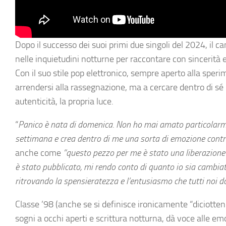
Dopo il successo dei suoi primi due singoli del 2024, il c
nelle inquietudini notturne per raccontare con sincerità e
Con il suo stile pop elettronico, sempre aperto alla sper
arrendersi alla rassegnazione, ma a cercare dentro di sé l’a
autenticità, la propria luce.
“
Panico è nata di domenica. Non ho mai amato particolarme
settimana e crea dentro di me una sorta di emozione cont
anche come
“questo pezzo per me è stato una liberazione u
è stato pubblicato, mi rendo conto di quanto io sia cambiat
ritrovando la spensieratezza e l’entusiasmo che tutti noi
Classe ’98 (anche se si definisce ironicamente “diciotten
sogni a occhi aperti e scrittura notturna, dà voce alle emo