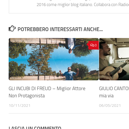
2016 come miglior blog italiano. Collabora con Radi
POTREBBERO INTERESSARTI ANCHE...
0
GLI INCUBI DI FREUD – Miglior Attore
GIULIO CANTOR
Non Protagonista
mia via
10/11/2021
06/05/2021
LASCIA UN COMMENTO