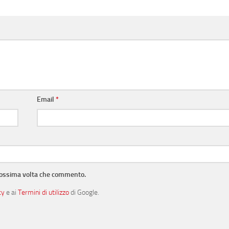
Email
*
prossima volta che commento.
cy
e ai
Termini di utilizzo
di Google.