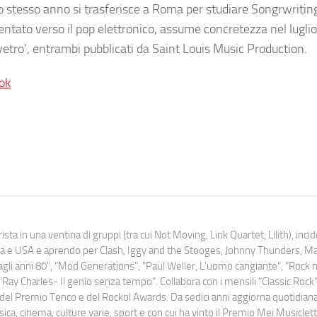
lo stesso anno si trasferisce a Roma per studiare Songrwritin
orientato verso il pop elettronico, assume concretezza nel lugl
di vetro’, entrambi pubblicati da Saint Louis Music Production.
ok
ista in una ventina di gruppi (tra cui Not Moving, Link Quartet, Lilith), inc
uropa e USA e aprendo per Clash, Iggy and the Stooges, Johnny Thunders, 
o dagli anni 80", "Mod Generations", "Paul Weller, L’uomo cangiante", "Rock n
Ray Charles- Il genio senza tempo". Collabora con i mensili “Classic Rock”,
urati del Premio Tenco e del Rockol Awards. Da sedici anni aggiorna quotidia
a, cinema, culture varie, sport e con cui ha vinto il Premio Mei Musiclett