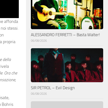
che affonda
noi stessi.
ALESSANDRO FERRETTI – Basta Walter!
non
06/08/2026
la propria
e della
rivela
le. Ora che
ensazione,
SIR PETROL – Evil Design
06/08/2026
isate,
o Bohris