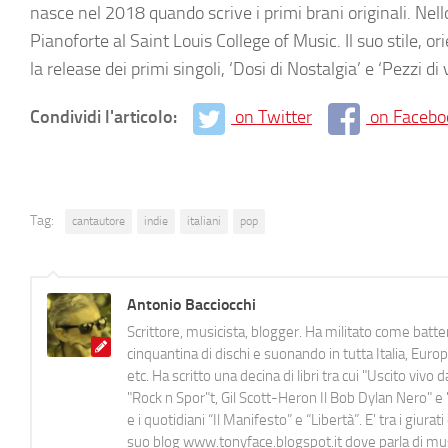
nasce nel 2018 quando scrive i primi brani originali. Nel
Pianoforte al Saint Louis College of Music. Il suo stile, 
la release dei primi singoli, ‘Dosi di Nostalgia’ e ‘Pezzi 
Condividi l'articolo:
on Twitter
on Facebo
Tag:
cantautore
indie
italiani
pop
Antonio Bacciocchi
Scrittore, musicista, blogger. Ha militato come batter
cinquantina di dischi e suonando in tutta Italia, E
etc. Ha scritto una decina di libri tra cui "Uscito viv
"Rock n Spor"t, Gil Scott-Heron Il Bob Dylan Nero" e "
e i quotidiani “Il Manifesto” e “Libertà”. E' tra i gi
suo blog www.tonyface.blogspot.it dove parla di music