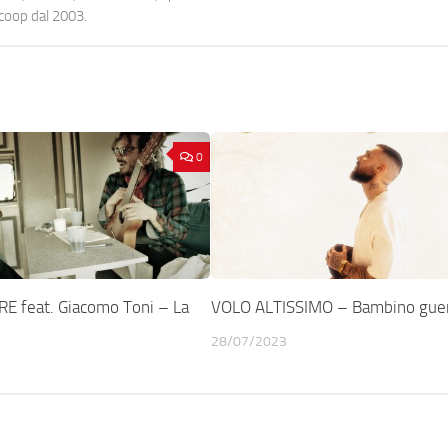
ocoop dal 2003.
0
E feat. Giacomo Toni – La
VOLO ALTISSIMO – Bambino guer
28/07/2023