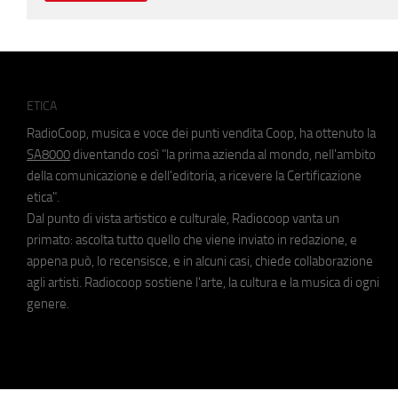
ETICA
RadioCoop, musica e voce dei punti vendita Coop, ha ottenuto la
SA8000
diventando così "la prima azienda al mondo, nell'ambito
della comunicazione e dell'editoria, a ricevere la Certificazione
etica".
Dal punto di vista artistico e culturale, Radiocoop vanta un
primato: ascolta tutto quello che viene inviato in redazione, e
appena può, lo recensisce, e in alcuni casi, chiede collaborazione
agli artisti. Radiocoop sostiene l'arte, la cultura e la musica di ogni
genere.