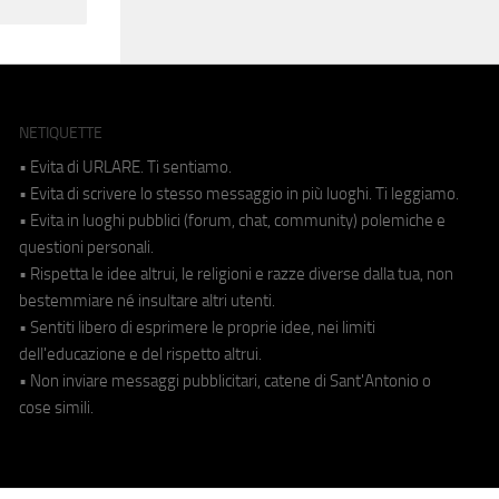
NETIQUETTE
• Evita di URLARE. Ti sentiamo.
• Evita di scrivere lo stesso messaggio in più luoghi. Ti leggiamo.
• Evita in luoghi pubblici (forum, chat, community) polemiche e
questioni personali.
• Rispetta le idee altrui, le religioni e razze diverse dalla tua, non
bestemmiare né insultare altri utenti.
• Sentiti libero di esprimere le proprie idee, nei limiti
dell'educazione e del rispetto altrui.
• Non inviare messaggi pubblicitari, catene di Sant'Antonio o
cose simili.