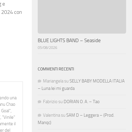
g e
io 2024 con
BLUE LIGHTS BAND – Seaside
05/08/2026
COMMENTI RECENTI
Mariangela
su
SELLY BABY MODELLA ITALIA
– Luna lei mi guarda
idendo una
Fabrizio
su
DORIAN O. A. – Tao
Manu Chao
 Goal",
Valentina
su
SAM D – Leggera – (Prod.
 "Vinile"
Manqc)
namente il
er del