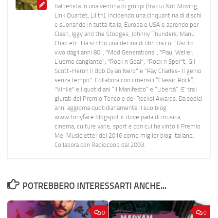
batterista in una ventina di gruppi (tra cui Not Moving,
Link Quartet, Lilith), incidendo una cinquantina di dischi
e suonando in tutta Italia, Europa e USA e aprendo per
Clash, Iggy and the Stooges, Johnny Thunders, Manu
Chao etc. Ha scritto una decina di libri tra cui "Uscito
vivo dagli anni 80", "Mod Generations", "Paul Weller,
L’uomo cangiante", "Rock n Goal", "Rock n Spor"t, Gil
Scott-Heron Il Bob Dylan Nero" e "Ray Charles- Il genio
senza tempo". Collabora con i mensili “Classic Rock”,
"Vinile" e i quotidiani “Il Manifesto” e “Libertà”. E' tra i
giurati del Premio Tenco e del Rockol Awards. Da sedici
anni aggiorna quotidianamente il suo blog
www.tonyface.blogspot.it dove parla di musica,
cinema, culture varie, sport e con cui ha vinto il Premio
Mei Musicletter del 2016 come miglior blog italiano.
Collabora con Radiocoop dal 2003.
POTREBBERO INTERESSARTI ANCHE...
0
0