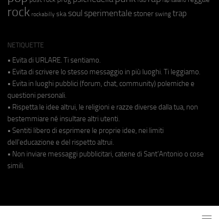
rap italiano
rock
soul
sperimentale
trap
stoner
ska
swing
rockabilly
NETIQUETTE
• Evita di URLARE. Ti sentiamo.
• Evita di scrivere lo stesso messaggio in più luoghi. Ti leggiamo.
• Evita in luoghi pubblici (forum, chat, community) polemiche e
questioni personali.
• Rispetta le idee altrui, le religioni e razze diverse dalla tua, non
bestemmiare né insultare altri utenti.
• Sentiti libero di esprimere le proprie idee, nei limiti
dell'educazione e del rispetto altrui.
• Non inviare messaggi pubblicitari, catene di Sant'Antonio o cose
simili.