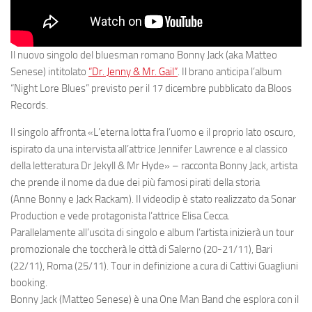
Il nuovo singolo del bluesman romano
Bonny
Jack
(aka
Matteo
Senese
) intitolato
“Dr. Jenny & Mr. Gail”
. Il brano anticipa l’album
“Night
Lore Blues” previsto per il
17 dicembre pubblicato da
Bloos
Records
.
Il singolo affronta «
L’eterna lotta fra l’uomo e il proprio lato oscuro,
ispirato da una intervista all’attrice Jennifer Lawrence e al classico
della letteratura Dr Jekyll & Mr Hyde»
– racconta
Bonny
Jack,
artista
che prende il nome da due dei più famosi pirati della storia
(
Anne
Bonny
e
Jack
Rackam
). Il videoclip è stato realizzato da
Sonar
Production
e vede protagonista l’attrice
Elisa
Cecca
.
Parallelamente all’uscita di singolo e album l’artista inizierà un tour
promozionale che toccherà le città di Salerno (20-21/11), Bari
(22/11), Roma (25/11). Tour in definizione a cura di Cattivi Guagliuni
booking.
Bonny Jack
(Matteo Senese) è una One Man Band che esplora con il