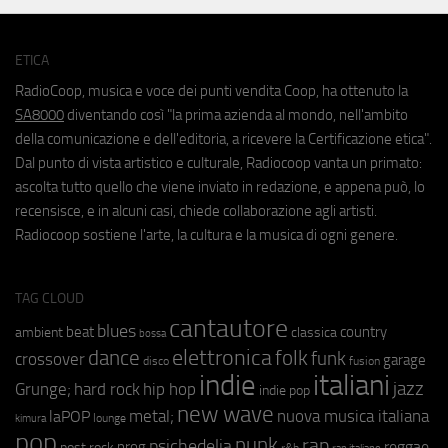
ETICA
RadioCoop, musica e voce dei punti vendita Coop, ha ottenuto la
SA8000
diventando così "la prima azienda al mondo, nell'ambito
della comunicazione e dell'editoria, a ricevere la Certificazione etica".
Dal punto di vista artistico e culturale, Radiocoop vanta un primato:
ascolta tutto quello che viene inviato in redazione, e appena può, lo
recensisce, e in alcuni casi, chiede collaborazione agli artisti.
Radiocoop sostiene l'arte, la cultura e la musica di ogni genere.
TAG CLOUD
cantautore
blues
beat
country
ambient
classica
bossa
elettronica
dance
folk
funk
crossover
garage
fusion
disco
indie
italiani
jazz
hip hop
Grunge;
hard rock
indie pop
new wave
metal;
nuova musica italiana
laPOP
lounge
kimura
pop
punk
rap
psichedelia
reggae
prog
post rock
r&b