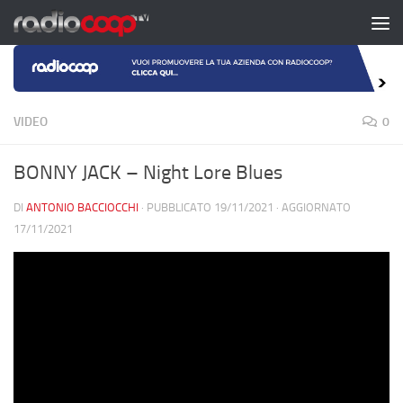
Salta al contenuto
VIDEO
0
BONNY JACK – Night Lore Blues
DI
ANTONIO BACCIOCCHI
· PUBBLICATO
19/11/2021
· AGGIORNATO
17/11/2021