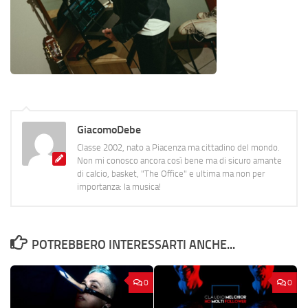
GiacomoDebe
Classe 2002, nato a Piacenza ma cittadino del mondo.
Non mi conosco ancora così bene ma di sicuro amante
di calcio, basket, "The Office" e ultima ma non per
importanza: la musica!
POTREBBERO INTERESSARTI ANCHE...
0
0