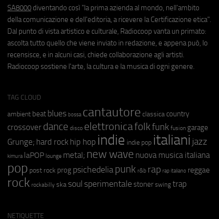
SA8000
diventando così "la prima azienda al mondo, nell'ambito
della comunicazione e dell'editoria, a ricevere la Certificazione etica".
Dal punto di vista artistico e culturale, Radiocoop vanta un primato:
ascolta tutto quello che viene inviato in redazione, e appena può, lo
recensisce, e in alcuni casi, chiede collaborazione agli artisti.
Radiocoop sostiene l'arte, la cultura e la musica di ogni genere.
TAG CLOUD
cantautore
blues
beat
country
ambient
classica
bossa
elettronica
dance
folk
funk
crossover
garage
fusion
disco
indie
italiani
jazz
hip hop
Grunge;
hard rock
indie pop
new wave
metal;
nuova musica italiana
laPOP
lounge
kimura
pop
punk
rap
psichedelia
reggae
prog
post rock
r&b
rap italiano
rock
soul
sperimentale
trap
stoner
ska
swing
rockabilly
NETIQUETTE