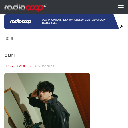
Salta al contenuto
BORI
bori
DI
GIACOMODEBE
·
02/05/2023