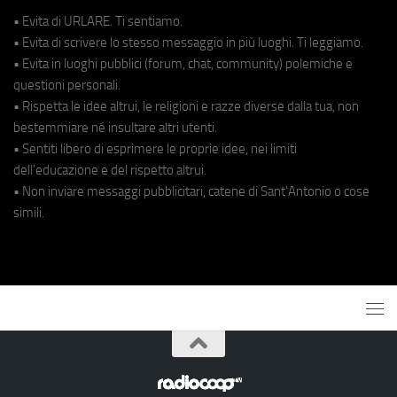
• Evita di URLARE. Ti sentiamo.
• Evita di scrivere lo stesso messaggio in più luoghi. Ti leggiamo.
• Evita in luoghi pubblici (forum, chat, community) polemiche e
questioni personali.
• Rispetta le idee altrui, le religioni e razze diverse dalla tua, non
bestemmiare né insultare altri utenti.
• Sentiti libero di esprimere le proprie idee, nei limiti
dell'educazione e del rispetto altrui.
• Non inviare messaggi pubblicitari, catene di Sant'Antonio o cose
simili.