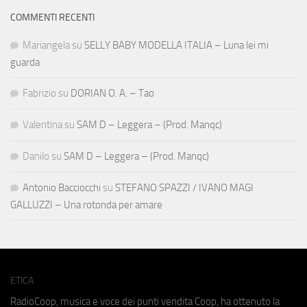
COMMENTI RECENTI
Mariangela
su
SELLY BABY MODELLA ITALIA – Luna lei mi
guarda
Fabrizio
su
DORIAN O. A. – Tao
Valentina
su
SAM D – Leggera – (Prod. Manqc)
Danilo
su
SAM D – Leggera – (Prod. Manqc)
Antonio Bacciocchi
su
STEFANO SPAZZI / IVANO MAGI
GALLUZZI – Una rotonda per amare
ETICA
RadioCoop, musica e voce dei punti vendita Coop, ha ottenuto la