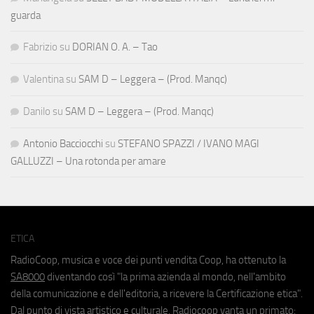
guarda
Fabrizio
su
DORIAN O. A. – Tao
Valentina
su
SAM D – Leggera – (Prod. Manqc)
Danilo
su
SAM D – Leggera – (Prod. Manqc)
Antonio Bacciocchi
su
STEFANO SPAZZI / IVANO MAGI
GALLUZZI – Una rotonda per amare
ETICA
RadioCoop, musica e voce dei punti vendita Coop, ha ottenuto la
SA8000
diventando così "la prima azienda al mondo, nell'ambito
della comunicazione e dell'editoria, a ricevere la Certificazione etica".
Dal punto di vista artistico e culturale, Radiocoop vanta un primato: