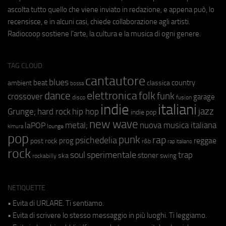
ascolta tutto quello che viene inviato in redazione, e appena può, lo
recensisce, e in alcuni casi, chiede collaborazione agli artisti.
Radiocoop sostiene l'arte, la cultura e la musica di ogni genere.
TAG CLOUD
cantautore
blues
beat
country
ambient
classica
bossa
elettronica
dance
folk
funk
crossover
garage
fusion
disco
indie
italiani
jazz
hip hop
Grunge;
hard rock
indie pop
new wave
metal;
nuova musica italiana
laPOP
lounge
kimura
pop
punk
rap
psichedelia
reggae
prog
post rock
r&b
rap italiano
rock
soul
sperimentale
trap
stoner
ska
swing
rockabilly
NETIQUETTE
• Evita di URLARE. Ti sentiamo.
• Evita di scrivere lo stesso messaggio in più luoghi. Ti leggiamo.