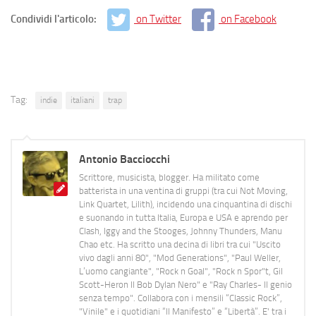
Condividi l'articolo:
on Twitter
on Facebook
Tag:
indie
italiani
trap
Antonio Bacciocchi
Scrittore, musicista, blogger. Ha militato come
batterista in una ventina di gruppi (tra cui Not Moving,
Link Quartet, Lilith), incidendo una cinquantina di dischi
e suonando in tutta Italia, Europa e USA e aprendo per
Clash, Iggy and the Stooges, Johnny Thunders, Manu
Chao etc. Ha scritto una decina di libri tra cui "Uscito
vivo dagli anni 80", "Mod Generations", "Paul Weller,
L’uomo cangiante", "Rock n Goal", "Rock n Spor"t, Gil
Scott-Heron Il Bob Dylan Nero" e "Ray Charles- Il genio
senza tempo". Collabora con i mensili “Classic Rock”,
"Vinile" e i quotidiani “Il Manifesto” e “Libertà”. E' tra i