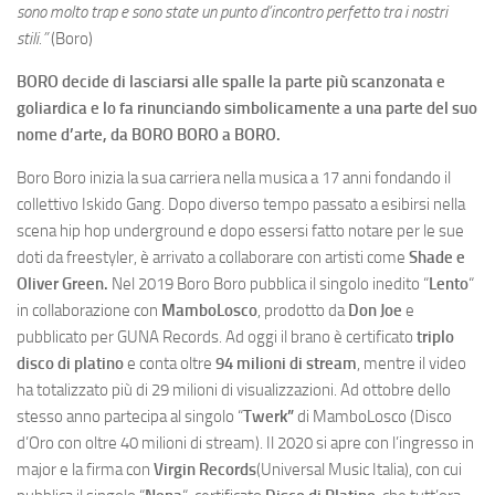
sono molto trap e sono state un punto d’incontro perfetto tra i nostri
stili.”
(Boro)
BORO decide di lasciarsi alle spalle la parte più scanzonata e
goliardica e lo fa rinunciando simbolicamente a una parte del suo
nome d’arte, da BORO BORO a BORO.
Boro Boro inizia la sua carriera nella musica a 17 anni fondando il
collettivo Iskido Gang. Dopo diverso tempo passato a esibirsi nella
scena hip hop underground e dopo essersi fatto notare per le sue
doti da freestyler, è arrivato a collaborare con artisti come
Shade e
Oliver Green.
Nel 2019 Boro Boro pubblica il singolo inedito “
Lento
“
in collaborazione con
MamboLosco
, prodotto da
Don Joe
e
pubblicato per GUNA Records. Ad oggi il brano è certificato
triplo
disco di platino
e conta oltre
94 milioni di stream
, mentre il video
ha totalizzato più di 29 milioni di visualizzazioni. Ad ottobre dello
stesso anno partecipa al singolo “
Twerk”
di MamboLosco (Disco
d’Oro con oltre 40 milioni di stream). Il 2020 si apre con l’ingresso in
major e la firma con
Virgin Records
(Universal Music Italia), con cui