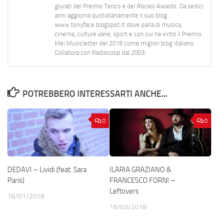
giurati del Premio Tenco e del Rockol Awards. Da sedici
anni aggiorna quotidianamente il suo blog
www.tonyface.blogspot.it dove parla di musica,
cinema, culture varie, sport e con cui ha vinto il Premio
Mei Musicletter del 2016 come miglior blog italiano.
Collabora con Radiocoop dal 2003.
POTREBBERO INTERESSARTI ANCHE...
0
0
DEDAVI – Lividi (feat. Sara
ILARIA GRAZIANO &
Paris)
FRANCESCO FORNI –
Leftovers
18/01/2018
16/03/2018