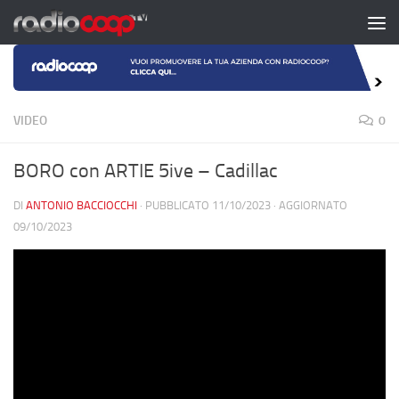
Salta al contenuto
VIDEO
0
BORO con ARTIE 5ive – Cadillac
DI
ANTONIO BACCIOCCHI
· PUBBLICATO
11/10/2023
· AGGIORNATO
09/10/2023