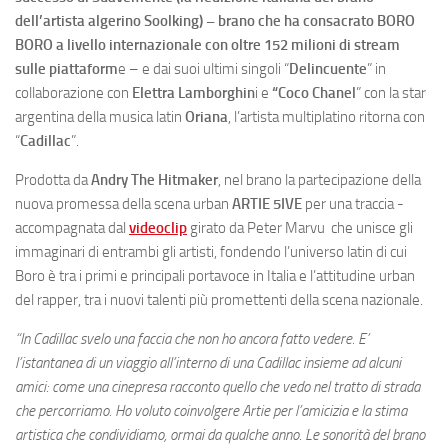
dell’artista algerino Soolking) – brano che ha consacrato BORO
BORO a livello internazionale con oltre 152 milioni di stream
sulle piattaform
e – e dai suoi ultimi singoli “
Delincuente
” in
collaborazione con
Elettra Lamborghin
i e
“Coco Chanel
” con la star
argentina della musica latin
Oriana
, l’artista multiplatino ritorna con
“
Cadillac
”.
Prodotta da
Andry The Hitmaker
, nel brano la partecipazione della
nuova promessa della scena urban
ARTIE 5IVE
per una traccia -
accompagnata dal
videoclip
girato da Peter Marvu che unisce gli
immaginari di entrambi gli artisti, fondendo l’universo latin di cui
Boro è tra i primi e principali portavoce in Italia e l’attitudine urban
del rapper, tra i nuovi talenti più promettenti della scena nazionale.
“In Cadillac svelo una faccia che non ho ancora fatto vedere. E’
l’istantanea di un viaggio all’interno di una Cadillac insieme ad alcuni
amici: come una cinepresa racconto quello che vedo nel tratto di strada
che percorriamo. Ho voluto coinvolgere Artie per l’amicizia e la stima
artistica che condividiamo, ormai da qualche anno. Le sonorità del brano