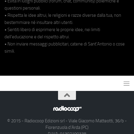
• Evita in luoghi pubblici (forum, chat, community) polemiche e
questioni personali.
• Rispetta le idee altrui, le religioni e razze diverse dalla tua, non
bestemmiare né insultare altri utenti.
• Sentiti libero di esprimere le proprie idee, nei limiti
dell'educazione e del rispetto altrui.
• Non inviare messaggi pubblicitari, catene di Sant'Antonio o cose
simili.
© 2015 - Radiocoop Edizioni srl - Viale Giacomo Matteotti, 36/b -
Fiorenzuola d'Arda (PC)
P.IVA: 01307190338