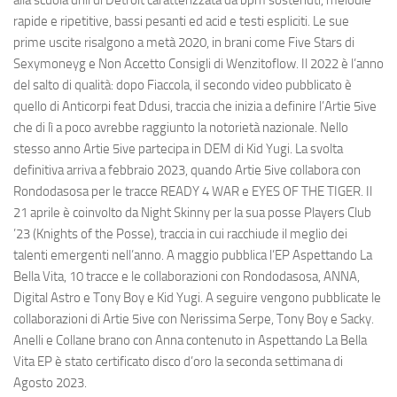
rapide e ripetitive, bassi pesanti ed acid e testi espliciti. Le sue
prime uscite risalgono a metà 2020, in brani come Five Stars di
Sexymoneyg e Non Accetto Consigli di Wenzitoflow. Il 2022 è l’anno
del salto di qualità: dopo Fiaccola, il secondo video pubblicato è
quello di Anticorpi feat Ddusi, traccia che inizia a definire l’Artie 5ive
che di lì a poco avrebbe raggiunto la notorietà nazionale. Nello
stesso anno Artie 5ive partecipa in DEM di Kid Yugi. La svolta
definitiva arriva a febbraio 2023, quando Artie 5ive collabora con
Rondodasosa per le tracce READY 4 WAR e EYES OF THE TIGER. Il
21 aprile è coinvolto da Night Skinny per la sua posse Players Club
’23 (Knights of the Posse), traccia in cui racchiude il meglio dei
talenti emergenti nell’anno. A maggio pubblica l’EP Aspettando La
Bella Vita, 10 tracce e le collaborazioni con Rondodasosa, ANNA,
Digital Astro e Tony Boy e Kid Yugi. A seguire vengono pubblicate le
collaborazioni di Artie 5ive con Nerissima Serpe, Tony Boy e Sacky.
Anelli e Collane brano con Anna contenuto in Aspettando La Bella
Vita EP è stato certificato disco d’oro la seconda settimana di
Agosto 2023.