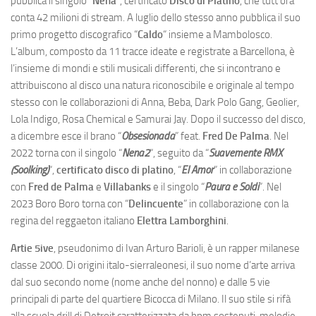
pubblica il singolo “
Nena
“, certificato
Disco di Platino
, che tutt’ora
conta 42 milioni di stream. A luglio dello stesso anno pubblica il suo
primo progetto discografico “
Caldo
“ insieme a Mambolosco.
L’album, composto da 11 tracce ideate e registrate a Barcellona, è
l’insieme di mondi e stili musicali differenti, che si incontrano e
attribuiscono al disco una natura riconoscibile e originale al tempo
stesso con le collaborazioni di Anna, Beba, Dark Polo Gang, Geolier,
Lola Indigo, Rosa Chemical e Samurai Jay. Dopo il successo del disco,
a dicembre esce il brano “
Obsesionada
” feat.
Fred De Palma
. Nel
2022 torna con il singolo “
Nena2
“, seguito da “
Suavemente RMX
(Soolking)
“,
certificato disco di platino
, “
El Amor
” in collaborazione
con
Fred de Palma
e
Villabanks
e il singolo “
Paura e Soldi
”. Nel
2023 Boro Boro torna con “
Delincuente
” in collaborazione con la
regina del reggaeton italiano
Elettra Lamborghini
.
Artie 5ive
, pseudonimo di Ivan Arturo Barioli, è un rapper milanese
classe 2000. Di origini italo-sierraleonesi, il suo nome d’arte arriva
dal suo secondo nome (nome anche del nonno) e dalle 5 vie
principali di parte del quartiere Bicocca di Milano. Il suo stile si rifà
alla scuola drill di Detroit caratterizzata da bpm sostenuti, melodie