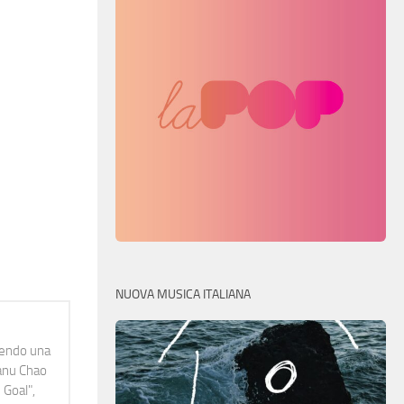
NUOVA MUSICA ITALIANA
idendo una
Manu Chao
 Goal",