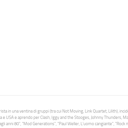
ista in una ventina di gruppi (tra cui Not Moving, Link Quartet, Lilith), inc
uropa e USA e aprendo per Clash, Iggy and the Stooges, Johnny Thunders, 
o dagli anni 80", "Mod Generations", "Paul Weller, L’uomo cangiante", "Rock n