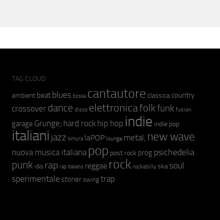
TAG CLOUD
cantautore
blues
beat
country
ambient
classica
bossa
elettronica
dance
folk
funk
crossover
fusion
disco
indie
hip hop
Grunge;
hard rock
garage
indie pop
italiani
new wave
jazz
metal;
laPOP
lounge
kimura
pop
psichedelia
nuova musica italiana
prog
post rock
rock
punk
rap
soul
reggae
ska
r&b
rockabilly
rap italiano
sperimentale
trap
stoner
swing