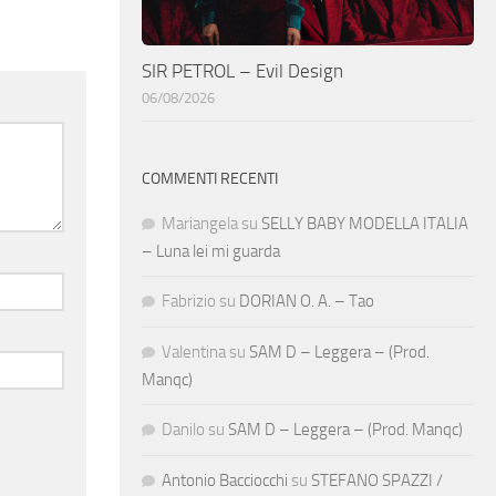
SIR PETROL – Evil Design
06/08/2026
COMMENTI RECENTI
Mariangela
su
SELLY BABY MODELLA ITALIA
– Luna lei mi guarda
Fabrizio
su
DORIAN O. A. – Tao
Valentina
su
SAM D – Leggera – (Prod.
Manqc)
Danilo
su
SAM D – Leggera – (Prod. Manqc)
Antonio Bacciocchi
su
STEFANO SPAZZI /