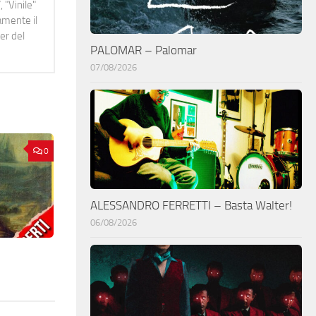
 "Vinile"
namente il
er del
PALOMAR – Palomar
07/08/2026
0
ALESSANDRO FERRETTI – Basta Walter!
06/08/2026