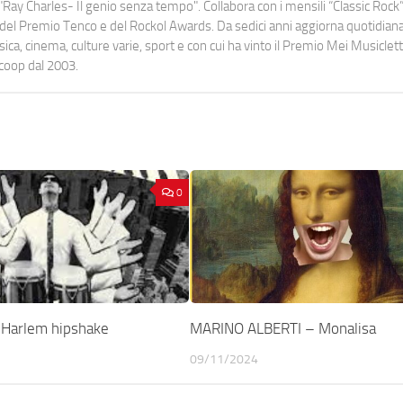
Ray Charles- Il genio senza tempo". Collabora con i mensili “Classic Rock”,
urati del Premio Tenco e del Rockol Awards. Da sedici anni aggiorna quotidia
a, cinema, culture varie, sport e con cui ha vinto il Premio Mei Musiclett
ocoop dal 2003.
0
Harlem hipshake
MARINO ALBERTI – Monalisa
09/11/2024