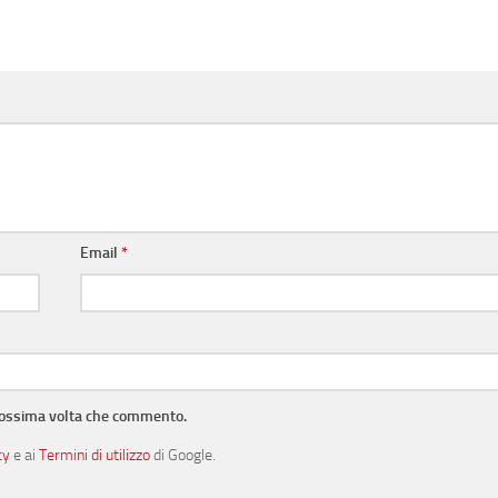
Email
*
prossima volta che commento.
cy
e ai
Termini di utilizzo
di Google.