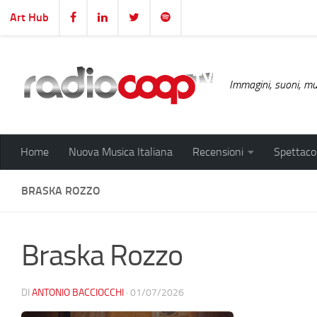
Art Hub
Salta al contenuto
Immagini, suoni, mus
Home
Nuova Musica Italiana
Recensioni
Spettacol
BRASKA ROZZO
Braska Rozzo
DI
ANTONIO BACCIOCCHI
·
01/07/2026