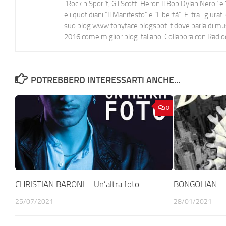
"Rock n Spor"t, Gil Scott-Heron Il Bob Dylan Nero" e "
e i quotidiani “Il Manifesto” e “Libertà”. E' tra i gi
suo blog www.tonyface.blogspot.it dove parla di music
2016 come miglior blog italiano. Collabora con Radi
POTREBBERO INTERESSARTI ANCHE...
0
CHRISTIAN BARONI – Un’altra foto
BONGOLIAN – 
25/07/2021
28/01/2021