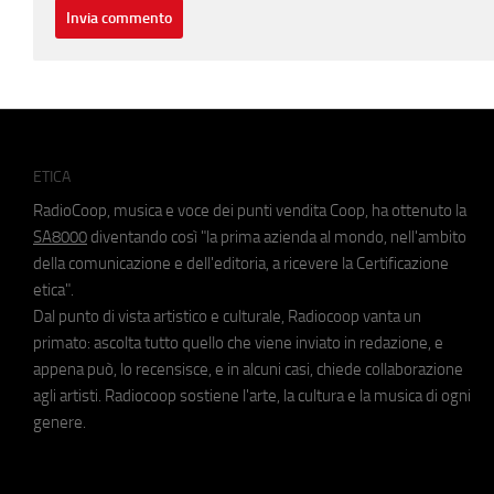
ETICA
RadioCoop, musica e voce dei punti vendita Coop, ha ottenuto la
SA8000
diventando così "la prima azienda al mondo, nell'ambito
della comunicazione e dell'editoria, a ricevere la Certificazione
etica".
Dal punto di vista artistico e culturale, Radiocoop vanta un
primato: ascolta tutto quello che viene inviato in redazione, e
appena può, lo recensisce, e in alcuni casi, chiede collaborazione
agli artisti. Radiocoop sostiene l'arte, la cultura e la musica di ogni
genere.