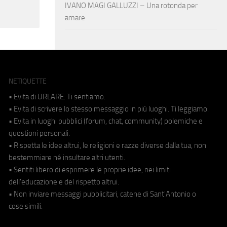
IVANO MAGI GALLUZZI – Una rotonda per
amare
NETIQUETTE
• Evita di URLARE. Ti sentiamo.
• Evita di scrivere lo stesso messaggio in più luoghi. Ti leggiamo.
• Evita in luoghi pubblici (forum, chat, community) polemiche e
questioni personali.
• Rispetta le idee altrui, le religioni e razze diverse dalla tua, non
bestemmiare né insultare altri utenti.
• Sentiti libero di esprimere le proprie idee, nei limiti
dell'educazione e del rispetto altrui.
• Non inviare messaggi pubblicitari, catene di Sant'Antonio o
cose simili.