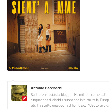
Antonio Bacciocchi
Scrittore, musicista, blogger. Ha militato come batter
cinquantina di dischi e suonando in tutta Italia, E
etc. Ha scritto una decina di libri tra cui "Uscito viv