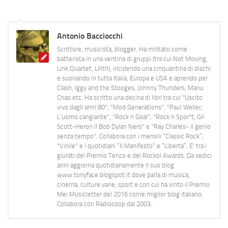
Antonio Bacciocchi
Scrittore, musicista, blogger. Ha militato come
batterista in una ventina di gruppi (tra cui Not Moving,
Link Quartet, Lilith), incidendo una cinquantina di dischi
e suonando in tutta Italia, Europa e USA e aprendo per
Clash, Iggy and the Stooges, Johnny Thunders, Manu
Chao etc. Ha scritto una decina di libri tra cui "Uscito
vivo dagli anni 80", "Mod Generations", "Paul Weller,
L’uomo cangiante", "Rock n Goal", "Rock n Spor"t, Gil
Scott-Heron Il Bob Dylan Nero" e "Ray Charles- Il genio
senza tempo". Collabora con i mensili “Classic Rock”,
"Vinile" e i quotidiani “Il Manifesto” e “Libertà”. E' tra i
giurati del Premio Tenco e del Rockol Awards. Da sedici
anni aggiorna quotidianamente il suo blog
www.tonyface.blogspot.it dove parla di musica,
cinema, culture varie, sport e con cui ha vinto il Premio
Mei Musicletter del 2016 come miglior blog italiano.
Collabora con Radiocoop dal 2003.