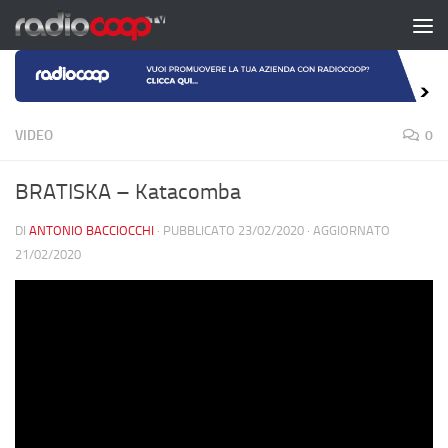
Salta al contenuto
VIDEO
0
BRATISKA – Katacomba
DI
ANTONIO BACCIOCCHI
· PUBBLICATO
23/02/2020
· AGGIORNATO
21/02/2020