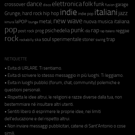
elettronica
dance
folk
funk
crossover
garage
fusion
disco
indie
italiani
jazz
hip hop
Grunge;
hard rock
indie pop
new wave
metal;
nuova musica italiana
laPOP
lounge
kimura
pop
punk
rap
psichedelia
reggae
prog
post rock
r&b
rap italiano
rock
soul
sperimentale
trap
stoner
ska
swing
rockabilly
NETIQUETTE
• Evita di URLARE. Ti sentiamo.
• Evita di scrivere lo stesso messaggio in più luoghi. Ti leggiamo.
• Evita in luoghi pubblici (forum, chat, community) polemiche e
questioni personali.
• Rispetta le idee altrui, le religioni e razze diverse dalla tua, non
bestemmiare né insultare altri utenti.
• Sentiti libero di esprimere le proprie idee, nei limiti
dell'educazione e del rispetto altrui.
• Non inviare messaggi pubblicitari, catene di Sant'Antonio o cose
simili.