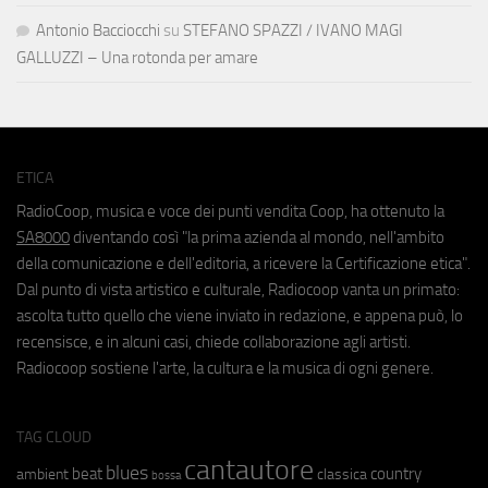
Antonio Bacciocchi
su
STEFANO SPAZZI / IVANO MAGI
GALLUZZI – Una rotonda per amare
ETICA
RadioCoop, musica e voce dei punti vendita Coop, ha ottenuto la
SA8000
diventando così "la prima azienda al mondo, nell'ambito
della comunicazione e dell'editoria, a ricevere la Certificazione etica".
Dal punto di vista artistico e culturale, Radiocoop vanta un primato:
ascolta tutto quello che viene inviato in redazione, e appena può, lo
recensisce, e in alcuni casi, chiede collaborazione agli artisti.
Radiocoop sostiene l'arte, la cultura e la musica di ogni genere.
TAG CLOUD
cantautore
blues
beat
country
ambient
classica
bossa