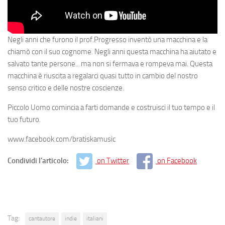
Negli anni che furono il prof.Progresso inventò una macchina e la
chiamò con il suo cognome. Negli anni questa macchina ha aiutato e
salvato tante persone…ma non si fermava e rompeva mai. Questa
macchina è riuscita a regalarci quasi tutto in cambio del nostro
senso critico e delle nostre coscienze.
Piccolo Uomo comincia a farti domande e costruisci il tuo tempo e il
tuo futuro.
www.facebook.com/bratiskamusic
Condividi l'articolo:
on Twitter
on Facebook
Tag:
cantautore
indie
italiani