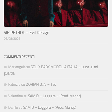
SIR PETROL – Evil Design
06/08/2026
COMMENTI RECENTI
Mariangela
su
SELLY BABY MODELLA ITALIA – Luna lei mi
guarda
Fabrizio
su
DORIAN O. A. – Tao
Valentina
su
SAM D – Leggera – (Prod. Manqc)
Danilo
su
SAM D – Leggera – (Prod. Manqc)