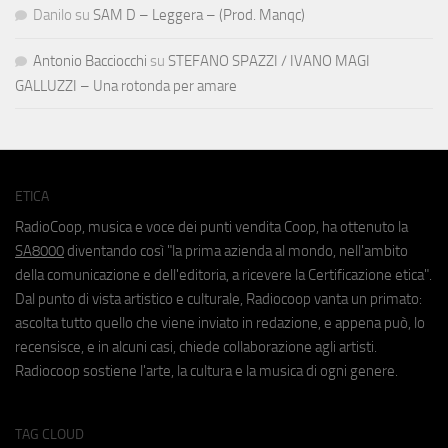
Danilo
su
SAM D – Leggera – (Prod. Manqc)
Antonio Bacciocchi
su
STEFANO SPAZZI / IVANO MAGI
GALLUZZI – Una rotonda per amare
ETICA
RadioCoop, musica e voce dei punti vendita Coop, ha ottenuto la
SA8000
diventando così "la prima azienda al mondo, nell'ambito
della comunicazione e dell'editoria, a ricevere la Certificazione etica".
Dal punto di vista artistico e culturale, Radiocoop vanta un primato:
ascolta tutto quello che viene inviato in redazione, e appena può, lo
recensisce, e in alcuni casi, chiede collaborazione agli artisti.
Radiocoop sostiene l'arte, la cultura e la musica di ogni genere.
TAG CLOUD