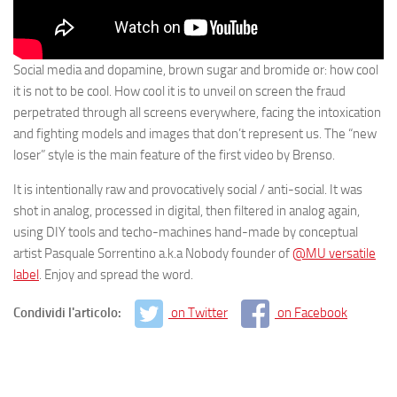
Social media and dopamine, brown sugar and bromide or: how cool
it is not to be cool. How cool it is to unveil on screen the fraud
perpetrated through all screens everywhere, facing the intoxication
and fighting models and images that don’t represent us. The “new
loser” style is the main feature of the first video by Brenso.
It is intentionally raw and provocatively social / anti-social. It was
shot in analog, processed in digital, then filtered in analog again,
using DIY tools and techo-machines hand-made by conceptual
artist Pasquale Sorrentino a.k.a Nobody founder of
@MU versatile
label
. Enjoy and spread the word.
Condividi l'articolo:
on Twitter
on Facebook