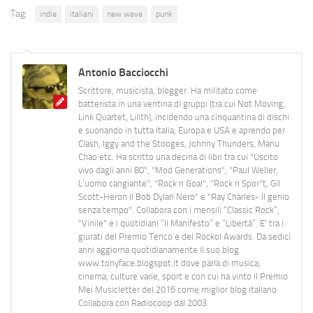
Tag:
indie
italiani
new wave
punk
Antonio Bacciocchi
Scrittore, musicista, blogger. Ha militato come
batterista in una ventina di gruppi (tra cui Not Moving,
Link Quartet, Lilith), incidendo una cinquantina di dischi
e suonando in tutta Italia, Europa e USA e aprendo per
Clash, Iggy and the Stooges, Johnny Thunders, Manu
Chao etc. Ha scritto una decina di libri tra cui "Uscito
vivo dagli anni 80", "Mod Generations", "Paul Weller,
L’uomo cangiante", "Rock n Goal", "Rock n Spor"t, Gil
Scott-Heron Il Bob Dylan Nero" e "Ray Charles- Il genio
senza tempo". Collabora con i mensili “Classic Rock”,
"Vinile" e i quotidiani “Il Manifesto” e “Libertà”. E' tra i
giurati del Premio Tenco e del Rockol Awards. Da sedici
anni aggiorna quotidianamente il suo blog
www.tonyface.blogspot.it dove parla di musica,
cinema, culture varie, sport e con cui ha vinto il Premio
Mei Musicletter del 2016 come miglior blog italiano.
Collabora con Radiocoop dal 2003.