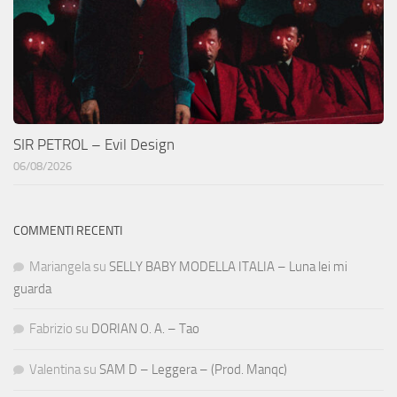
SIR PETROL – Evil Design
06/08/2026
COMMENTI RECENTI
Mariangela
su
SELLY BABY MODELLA ITALIA – Luna lei mi
guarda
Fabrizio
su
DORIAN O. A. – Tao
Valentina
su
SAM D – Leggera – (Prod. Manqc)