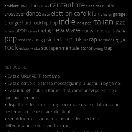
cantautore
blues
beat
country
ambient
classica
bossa
elettronica
dance
folk
funk
crossover
garage
fusion
disco
indie
italiani
jazz
hip hop
Grunge;
hard rock
indie pop
new wave
metal;
nuova musica italiana
laPOP
lounge
kimura
pop
punk
rap
psichedelia
reggae
prog
post rock
r&b
rap italiano
rock
soul
sperimentale
trap
stoner
ska
swing
rockabilly
NETIQUETTE
• Evita di URLARE. Ti sentiamo.
• Evita di scrivere lo stesso messaggio in più luoghi. Ti leggiamo.
• Evita in luoghi pubblici (forum, chat, community) polemiche e
questioni personali.
• Rispetta le idee altrui, le religioni e razze diverse dalla tua, non
bestemmiare né insultare altri utenti.
• Sentiti libero di esprimere le proprie idee, nei limiti
dell'educazione e del rispetto altrui.