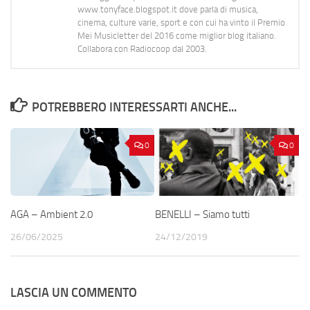
www.tonyface.blogspot.it dove parla di musica,
cinema, culture varie, sport e con cui ha vinto il Premio
Mei Musicletter del 2016 come miglior blog italiano.
Collabora con Radiocoop dal 2003.
POTREBBERO INTERESSARTI ANCHE...
0
0
AGA – Ambient 2.0
BENELLI – Siamo tutti
26/06/2025
24/12/2019
LASCIA UN COMMENTO