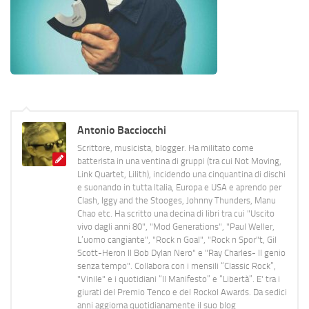
Antonio Bacciocchi
Scrittore, musicista, blogger. Ha militato come
batterista in una ventina di gruppi (tra cui Not Moving,
Link Quartet, Lilith), incidendo una cinquantina di dischi
e suonando in tutta Italia, Europa e USA e aprendo per
Clash, Iggy and the Stooges, Johnny Thunders, Manu
Chao etc. Ha scritto una decina di libri tra cui "Uscito
vivo dagli anni 80", "Mod Generations", "Paul Weller,
L’uomo cangiante", "Rock n Goal", "Rock n Spor"t, Gil
Scott-Heron Il Bob Dylan Nero" e "Ray Charles- Il genio
senza tempo". Collabora con i mensili “Classic Rock”,
"Vinile" e i quotidiani “Il Manifesto” e “Libertà”. E' tra i
giurati del Premio Tenco e del Rockol Awards. Da sedici
anni aggiorna quotidianamente il suo blog