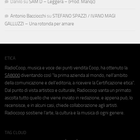
Danilo
su
SAM D – Leggera – (Prod. Manqc)
Antonio Bacciocchi
su
STEFANO SPAZZI / IVANO MAGI
GALLUZZI – Una rotonda per amare
ETICA
RadioCoop, musica e voce dei punti vendita Coop, ha ottenuto la
SA8000
diventando così "la prima azienda al mondo, nell'ambito
della comunicazione e dell'editoria, a ricevere la Certificazione etica".
Dal punto di vista artistico e culturale, Radiocoop vanta un primato:
ascolta tutto quello che viene inviato in redazione, e appena può, lo
recensisce, e in alcuni casi, chiede collaborazione agli artisti.
Radiocoop sostiene l'arte, la cultura e la musica di ogni genere.
TAG CLOUD