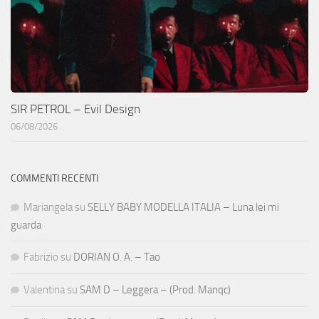
SIR PETROL – Evil Design
06/08/2026
COMMENTI RECENTI
Mariangela
su
SELLY BABY MODELLA ITALIA – Luna lei mi
guarda
Fabrizio
su
DORIAN O. A. – Tao
Valentina
su
SAM D – Leggera – (Prod. Manqc)