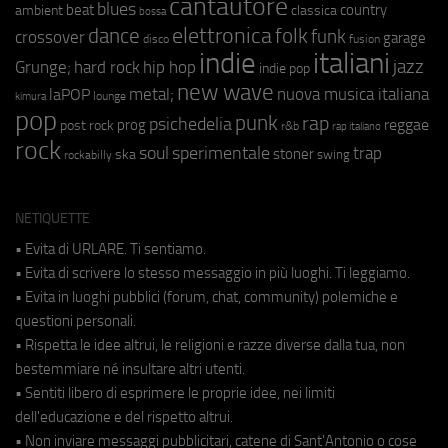
cantautore
blues
beat
country
ambient
classica
bossa
elettronica
dance
folk
funk
crossover
garage
fusion
disco
indie
italiani
jazz
hip hop
Grunge;
hard rock
indie pop
new wave
metal;
nuova musica italiana
laPOP
lounge
kimura
pop
punk
rap
psichedelia
reggae
prog
post rock
r&b
rap italiano
rock
soul
sperimentale
trap
stoner
ska
swing
rockabilly
NETIQUETTE
• Evita di URLARE. Ti sentiamo.
• Evita di scrivere lo stesso messaggio in più luoghi. Ti leggiamo.
• Evita in luoghi pubblici (forum, chat, community) polemiche e
questioni personali.
• Rispetta le idee altrui, le religioni e razze diverse dalla tua, non
bestemmiare né insultare altri utenti.
• Sentiti libero di esprimere le proprie idee, nei limiti
dell'educazione e del rispetto altrui.
• Non inviare messaggi pubblicitari, catene di Sant'Antonio o cose