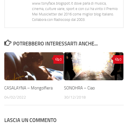
www.tonyface.blogspot.it dove parla di musica,
cinema, culture varie, sport e con cui ha vinto il Premio
Mei Musicletter del 2016 come miglior blog italiano.
Collabora con Radiocoop dal 2003.
POTREBBERO INTERESSARTI ANCHE...
0
0
CASALAYNA – Mongolfiera
SONOHRA – Ciao
04/02/2022
30/12/2018
LASCIA UN COMMENTO