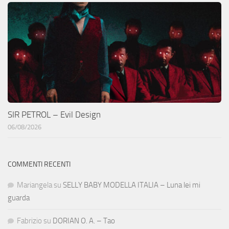
SIR PETROL – Evil Design
06/08/2026
COMMENTI RECENTI
Mariangela
su
SELLY BABY MODELLA ITALIA – Luna lei mi
guarda
Fabrizio
su
DORIAN O. A. – Tao