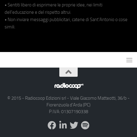
• Sentiti libero di esprimere le proprie idee, nei limiti
dell'educazione e del rispetto altrui.
• Non inviare messaggi pubblicitari, catene di Sant'Antonio o cose
simili.
© 2015 - Radiocoop Edizioni srl - Viale Giacomo Matteotti, 36/b -
Fiorenzuola d'Arda (PC)
P.IVA: 01307190338