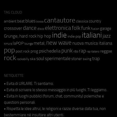
TAG CLOUD
cantautore
blues
beat
country
ambient
classica
bossa
elettronica
dance
folk
funk
crossover
garage
fusion
disco
indie
italiani
jazz
hip hop
Grunge;
hard rock
indie pop
new wave
metal;
nuova musica italiana
laPOP
lounge
kimura
pop
punk
rap
psichedelia
reggae
prog
post rock
r&b
rap italiano
rock
soul
sperimentale
trap
stoner
ska
swing
rockabilly
NETIQUETTE
• Evita di URLARE. Ti sentiamo.
• Evita di scrivere lo stesso messaggio in più luoghi. Ti leggiamo.
• Evita in luoghi pubblici (forum, chat, community) polemiche e
questioni personali.
• Rispetta le idee altrui, le religioni e razze diverse dalla tua, non
bestemmiare né insultare altri utenti.