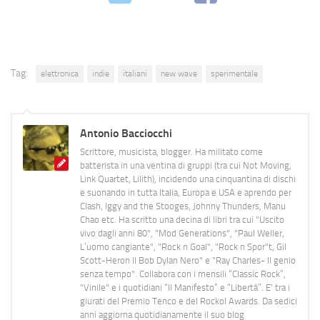
Tag:
elettronica
indie
italiani
new wave
sperimentale
Antonio Bacciocchi
Scrittore, musicista, blogger. Ha militato come
batterista in una ventina di gruppi (tra cui Not Moving,
Link Quartet, Lilith), incidendo una cinquantina di dischi
e suonando in tutta Italia, Europa e USA e aprendo per
Clash, Iggy and the Stooges, Johnny Thunders, Manu
Chao etc. Ha scritto una decina di libri tra cui "Uscito
vivo dagli anni 80", "Mod Generations", "Paul Weller,
L’uomo cangiante", "Rock n Goal", "Rock n Spor"t, Gil
Scott-Heron Il Bob Dylan Nero" e "Ray Charles- Il genio
senza tempo". Collabora con i mensili “Classic Rock”,
"Vinile" e i quotidiani “Il Manifesto” e “Libertà”. E' tra i
giurati del Premio Tenco e del Rockol Awards. Da sedici
anni aggiorna quotidianamente il suo blog