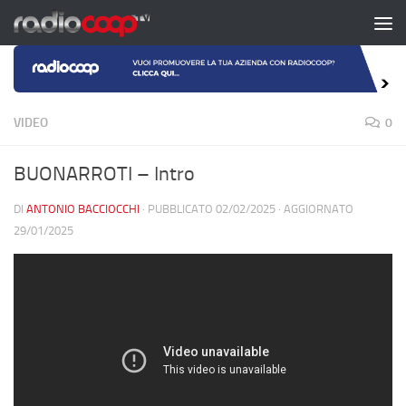
Salta al contenuto
VIDEO
0
BUONARROTI – Intro
DI
ANTONIO BACCIOCCHI
· PUBBLICATO
02/02/2025
· AGGIORNATO
29/01/2025