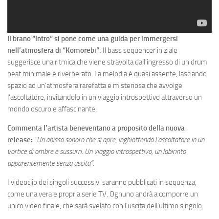
Il brano “Intro” si pone come una guida per immergersi
nell’atmosfera di “Komorebi”.
Il bass sequencer iniziale
suggerisce una ritmica che viene stravolta dall’ingresso di un drum
beat minimale e riverberato. La melodia è quasi assente, lasciando
spazio ad un’atmosfera rarefatta e misteriosa che avvolge
l’ascoltatore, invitandolo in un viaggio introspettivo attraverso un
mondo oscuro e affascinante.
Commenta l’artista beneventano a proposito della nuova
release:
“Un abisso sonoro che si apre, inghiottendo l’ascoltatore in un
vortice di ombre e sussurri. Un viaggio introspettivo, un labirinto
apparentemente senza uscita”.
I videoclip dei singoli successivi saranno pubblicati in sequenza,
come una vera e propria serie TV. Ognuno andrà a comporre un
unico video finale, che sarà svelato con l’uscita dell’ultimo singolo.