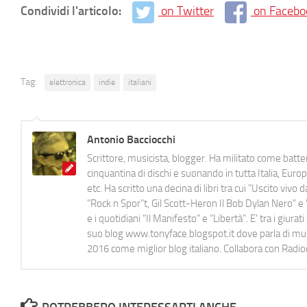
Condividi l'articolo:
on Twitter
on Facebo
Tag:
elettronica
indie
italiani
Antonio Bacciocchi
Scrittore, musicista, blogger. Ha militato come batter
cinquantina di dischi e suonando in tutta Italia, E
etc. Ha scritto una decina di libri tra cui "Uscito viv
"Rock n Spor"t, Gil Scott-Heron Il Bob Dylan Nero" e "
e i quotidiani “Il Manifesto” e “Libertà”. E' tra i gi
suo blog www.tonyface.blogspot.it dove parla di music
2016 come miglior blog italiano. Collabora con Radi