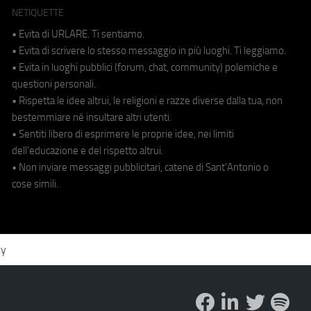
NETIQUETTE
• Evita di URLARE. Ti sentiamo.
• Evita di scrivere lo stesso messaggio in più luoghi. Ti leggiamo.
• Evita in luoghi pubblici (forum, chat, community) polemiche e
questioni personali.
• Rispetta le idee altrui, le religioni e razze diverse dalla tua, non
bestemmiare né insultare altri utenti.
• Sentiti libero di esprimere le proprie idee, nei limiti
dell'educazione e del rispetto altrui.
• Non inviare messaggi pubblicitari, catene di Sant'Antonio o
cose simili.
cy