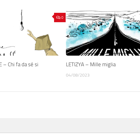
0
– Chi fa da sé si
LETIZYA – Mille miglia
04/08/2023