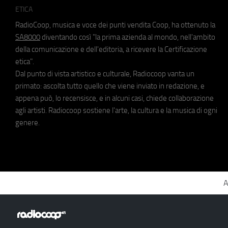
ETICA
RadioCoop, musica e voce dei punti vendita Coop, ha ottenuto la
SA8000
diventando così "la prima azienda al mondo, nell'ambito
della comunicazione e dell'editoria, a ricevere la Certificazione
etica".
Dal punto di vista artistico e culturale, Radiocoop vanta un
primato: ascolta tutto quello che viene inviato in redazione, e
appena può, lo recensisce, e in alcuni casi, chiede collaborazione
agli artisti. Radiocoop sostiene l'arte, la cultura e la musica di ogni
genere.
A