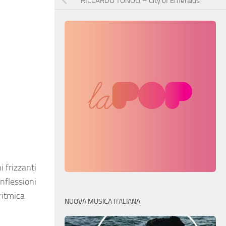
RICCARDO TONOLI – City of Emeralds
 frizzanti
inflessioni
ritmica
NUOVA MUSICA ITALIANA