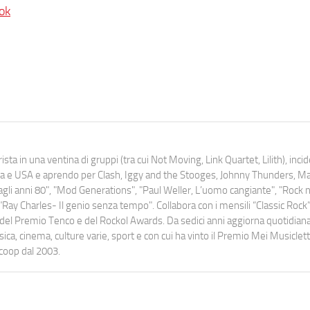
ok
ista in una ventina di gruppi (tra cui Not Moving, Link Quartet, Lilith), inc
uropa e USA e aprendo per Clash, Iggy and the Stooges, Johnny Thunders, 
o dagli anni 80", "Mod Generations", "Paul Weller, L’uomo cangiante", "Rock n
Ray Charles- Il genio senza tempo". Collabora con i mensili “Classic Rock”,
urati del Premio Tenco e del Rockol Awards. Da sedici anni aggiorna quotidia
a, cinema, culture varie, sport e con cui ha vinto il Premio Mei Musiclett
ocoop dal 2003.