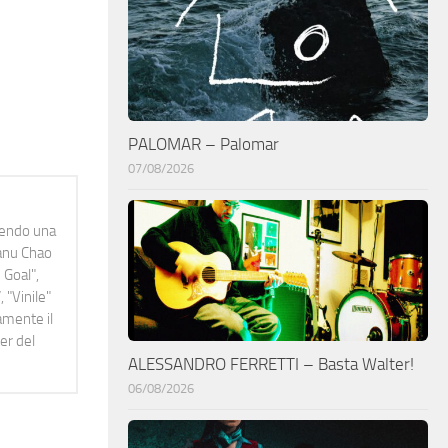
PALOMAR – Palomar
07/08/2026
idendo una
Manu Chao
 Goal",
 "Vinile"
namente il
er del
ALESSANDRO FERRETTI – Basta Walter!
06/08/2026