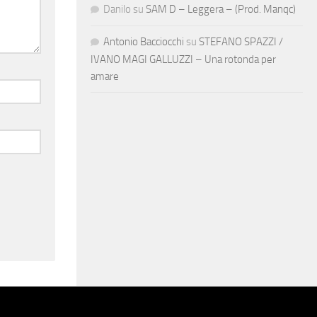
Danilo
su
SAM D – Leggera – (Prod. Manqc)
Antonio Bacciocchi
su
STEFANO SPAZZI /
IVANO MAGI GALLUZZI – Una rotonda per
amare