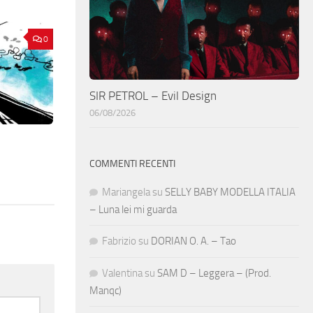
0
SIR PETROL – Evil Design
06/08/2026
COMMENTI RECENTI
Mariangela
su
SELLY BABY MODELLA ITALIA
– Luna lei mi guarda
Fabrizio
su
DORIAN O. A. – Tao
Valentina
su
SAM D – Leggera – (Prod.
Manqc)