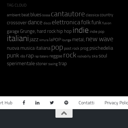
TAG CLOUD
cantautore
blues
beat
country
ambient
classica
bossa
elettronica
dance
folk
funk
crossover
fusion
disco
indie
hip hop
Grunge;
hard rock
garage
indie pop
italiani
new wave
jazz
metal;
laPOP
lounge
kimura
pop
psichedelia
nuova musica italiana
prog
post rock
rock
punk
rap
soul
reggae
ska
r&b
rockabilly
rap italiano
sperimentale
trap
stoner
swing
rt Hub
Contatti
Privacy Poli