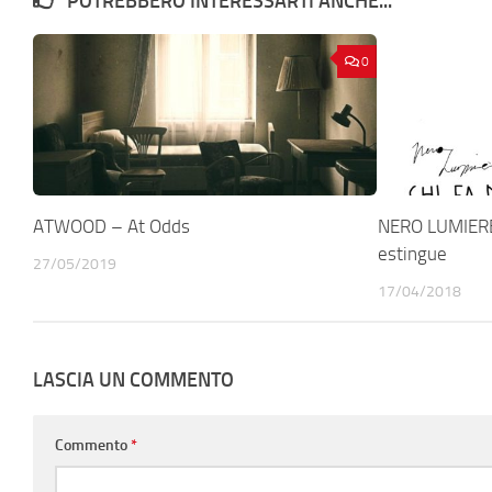
POTREBBERO INTERESSARTI ANCHE...
0
ATWOOD – At Odds
NERO LUMIERE 
estingue
27/05/2019
17/04/2018
LASCIA UN COMMENTO
Commento
*