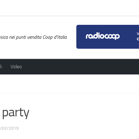
ica nei punti vendita Coop d'Italia
i
Video
 party
/02/2019