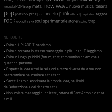
new wave
metal;
nuova musica italiana
laPOP
lounge
kimura
pop
punk
rap
psichedelia
reggae
prog
post rock
r&b
rap italiano
rock
soul
sperimentale
trap
stoner
ska
swing
rockabilly
NETIQUETTE
• Evita di URLARE. Ti sentiamo.
• Evita di scrivere lo stesso messaggio in più luoghi. Ti leggiamo.
• Evita in luoghi pubblici (forum, chat, community) polemiche e
questioni personali.
• Rispetta le idee altrui, le religioni e razze diverse dalla tua, non
bestemmiare né insultare altri utenti.
• Sentiti libero di esprimere le proprie idee, nei limiti
dell'educazione e del rispetto altrui.
• Non inviare messaggi pubblicitari, catene di Sant'Antonio o cose
simili.