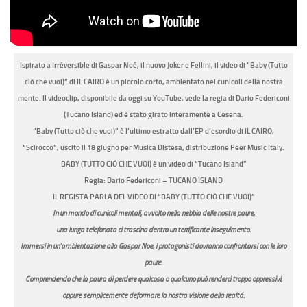
Ispirato a Irréversible di Gaspar Noé, il nuovo Joker e Fellini, il video di “Baby (Tutto
ciò che vuoi)” di IL CAIRO è un piccolo corto, ambientato nei cunicoli della nostra
mente. Il videoclip, disponibile da oggi su YouTube, vede la regia di Dario Federiconi
(Tucano Island) ed è stato girato interamente a Cesena.
“Baby (Tutto ciò che vuoi)” è l’ultimo estratto dall’EP d’esordio di IL CAIRO,
“Scirocco”, uscito il 18 giugno per Musica Distesa, distribuzione Peer Music Italy.
BABY (TUTTO CIÒ CHE VUOI) è un video di “Tucano Island”
Regia: Dario Federiconi – TUCANO ISLAND
IL REGISTA PARLA DEL VIDEO DI “BABY (TUTTO CIÒ CHE VUOI)”
In un mondo di cunicoli mentali, avvolto nella nebbia delle nostre paure,
una lunga telefonata ci trascina dentro un terrificante inseguimento.
Immersi in un’ambientazione alla Gaspar Noe, i protagonisti dovranno confrontarsi con le loro
paure.
Comprendendo che la paura di perdere qualcosa o qualcuno può renderci troppo oppressivi,
oppure semplicemente deformare la nostra visione della realtá.