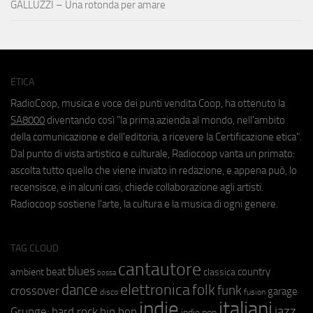
GALLUZZI – Una rotonda per amare
ETICA
RadioCoop, musica e voce dei punti vendita Coop, ha ottenuto la
SA8000
diventando così "la prima azienda al mondo, nell'ambito
della comunicazione e dell'editoria, a ricevere la Certificazione etica".
Dal punto di vista artistico e culturale, Radiocoop vanta un primato:
ascolta tutto quello che viene inviato in redazione, e appena può, lo
recensisce, e in alcuni casi, chiede collaborazione agli artisti.
Radiocoop sostiene l'arte, la cultura e la musica di ogni genere.
TAG CLOUD
cantautore
blues
beat
country
ambient
classica
bossa
elettronica
dance
folk
funk
crossover
garage
fusion
disco
indie
italiani
jazz
hip hop
Grunge;
hard rock
indie pop