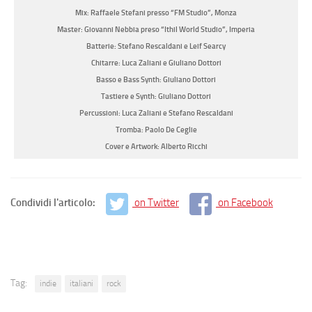
Mix: Raffaele Stefani presso “FM Studio”, Monza
Master: Giovanni Nebbia preso “Ithil World Studio”, Imperia
Batterie: Stefano Rescaldani e Leif Searcy
Chitarre: Luca Zaliani e Giuliano Dottori
Basso e Bass Synth: Giuliano Dottori
Tastiere e Synth: Giuliano Dottori
Percussioni: Luca Zaliani e Stefano Rescaldani
Tromba: Paolo De Ceglie
Cover e Artwork: Alberto Ricchi
Condividi l'articolo:
on Twitter
on Facebook
Tag:
indie
italiani
rock