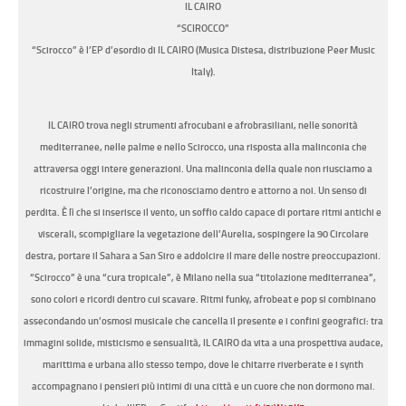
IL CAIRO
“SCIROCCO”
“Scirocco” è l’EP d’esordio di IL CAIRO (Musica Distesa, distribuzione Peer Music
Italy).
IL CAIRO trova negli strumenti afrocubani e afrobrasiliani, nelle sonorità
mediterranee, nelle palme e nello Scirocco, una risposta alla malinconia che
attraversa oggi intere generazioni. Una malinconia della quale non riusciamo a
ricostruire l’origine, ma che riconosciamo dentro e attorno a noi. Un senso di
perdita. È lì che si inserisce il vento, un soffio caldo capace di portare ritmi antichi e
viscerali, scompigliare la vegetazione dell’Aurelia, sospingere la 90 Circolare
destra, portare il Sahara a San Siro e addolcire il mare delle nostre preoccupazioni.
“Scirocco” è una “cura tropicale”, è Milano nella sua “titolazione mediterranea”,
sono colori e ricordi dentro cui scavare. Ritmi funky, afrobeat e pop si combinano
assecondando un’osmosi musicale che cancella il presente e i confini geografici: tra
immagini solide, misticismo e sensualità, IL CAIRO da vita a una prospettiva audace,
marittima e urbana allo stesso tempo, dove le chitarre riverberate e i synth
accompagnano i pensieri più intimi di una città e un cuore che non dormono mai.