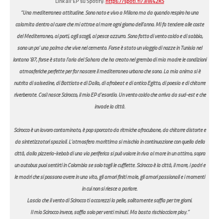
Link all’EP su Spotify:
https://spoti.fi/3iW42K5
“Una mediterranea attitudine. Sono nato e vivo a Milano ma da quando respiro ho una
calamita dentro al cuore che mi attrae al mare ogni giorno dell’anno. Mi fa tendere alle coste
del Mediterraneo, ai porti, agli scogli, al pesce azzurro. Sono fatto di vento caldo e di sabbia,
sono un po’ una palma che vive nel cemento. Forse è stato un viaggio di nozze in Tunisia nel
lontano ’87, forse è stata l’aria del Sahara che ha creato nel grembo di mia madre le condizioni
atmosferiche perfette per far nascere il mediterraneo urbano che sono. La mia anima si è
nutrita di salsedine, di Battiato e di Dalla, di afrobeat e di antico Egitto, di poesia e di chitarre
riverberate. Così nasce Scirocco, il mio EP d’esordio. Un vento caldo che arriva da sud-est e che
invade la città.
Scirocco è un lavoro contaminato, è pop sporcato da ritmiche afrocubane, da chitarre distorte e
da sintetizzatori spaziali. L’atmosfera marittima si mischia in continuazione con quella della
città, dalla pizzeria-kebab di una via periferica si può volare in riva al mare in un attimo, sopra
un autobus puoi sentirti in Colombia se solo togli le cuffiette. Scirocco è la città, il mare, i padri e
le madri che si possono avere in una vita, gli amori finiti male, gli amori passionali e i momenti
in cui non si riesce a parlare.
Lascia che il vento di Scirocco ti accarezzi la pelle, solitamente soffia per tre giorni.
Il mio Scirocco invece, soffia solo per venti minuti. Ma basta rischiacciare play.”