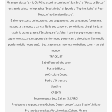
Milanese, classe ’97, IL CAIRO ha esordito con i brani “San Siro” e “Posto di Blocco”,
entrati da subito nelle playlist “Scuola Indie” di Spotify e “Top hits Italia” di Peer
Music, e “90 Circolare Destra”.
È al tempo stesso un’intuizione, una suggestione, una sensazione fortissima,
incastrata tra mente e pancia. Nelle sue canzoni ci sono Milano, che gli ha dato i
natali, le piante grasse, l’Esselunga e l’asfalto. Il suo è un pop mediterraneo,
tagliente e attuale, insaporito da riferimenti portoricani e afrocubani. Come nelle
periferie delle nostre città, i beat nascono, si incontrano e ballano tutti i ritmi del
mondo.
TRACKLIST
Baby (Tutto ciò che vuoi)
Posto di Blocco
90 Circolare Destra
Padre d’Oltremare
San Siro
CREDITI
Testi e musica: Luca Zaliani (IL CAIRO)
Produzione e registrazione: Giuliano Dottori presso “Jacuzi Studio”, Milano
Pre-produzione: Luca Vecchio e Luca Zaliani, Milano