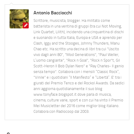
Antonio Bacciocchi
Scrittore, musicista, blogger. Ha militato come
batterista in una ventina di gruppi (tra cui Not Moving,
Link Quartet, Lilith), incidendo una cinquantina di dischi
e suonando in tutta Italia, Europa e USA e aprendo per
Clash, Iggy and the Stooges, Johnny Thunders, Manu
Chao etc. Ha scritto una decina di libri tra cui "Uscito
vivo dagli anni 80", "Mod Generations", "Paul Weller,
L’uomo cangiante", "Rock n Goal", "Rock n Spor"t, Gil
Scott-Heron Il Bob Dylan Nero" e "Ray Charles- Il genio
senza tempo". Collabora con i mensili “Classic Rock”,
"Vinile" e i quotidiani “Il Manifesto” e “Libertà”. E' tra i
giurati del Premio Tenco e del Rockol Awards. Da sedici
anni aggiorna quotidianamente il suo blog
www.tonyface.blogspot.it dove parla di musica,
cinema, culture varie, sport e con cui ha vinto il Premio
Mei Musicletter del 2016 come miglior blog italiano.
Collabora con Radiocoop dal 2003.