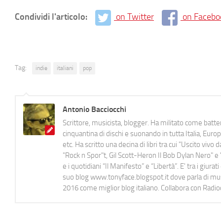
Condividi l'articolo:
on Twitter
on Facebo
Tag:
indie
italiani
pop
Antonio Bacciocchi
Scrittore, musicista, blogger. Ha militato come batter
cinquantina di dischi e suonando in tutta Italia, E
etc. Ha scritto una decina di libri tra cui "Uscito viv
"Rock n Spor"t, Gil Scott-Heron Il Bob Dylan Nero" e "
e i quotidiani “Il Manifesto” e “Libertà”. E' tra i gi
suo blog www.tonyface.blogspot.it dove parla di music
2016 come miglior blog italiano. Collabora con Radi