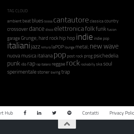
TAG CLOUD
cantautore
blues
beat
country
ambient
classica
bossa
elettronica
dance
folk
funk
crossover
fusion
disco
indie
hip hop
Grunge;
hard rock
garage
indie pop
italiani
new wave
jazz
metal;
laPOP
lounge
kimura
pop
psichedelia
nuova musica italiana
prog
post rock
rock
punk
rap
soul
reggae
ska
r&b
rockabilly
rap italiano
sperimentale
trap
stoner
swing
rt Hub
Contatti
Privacy Poli