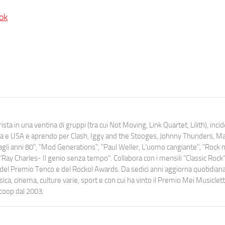
ok
ista in una ventina di gruppi (tra cui Not Moving, Link Quartet, Lilith), inc
uropa e USA e aprendo per Clash, Iggy and the Stooges, Johnny Thunders, 
o dagli anni 80", "Mod Generations", "Paul Weller, L’uomo cangiante", "Rock n
Ray Charles- Il genio senza tempo". Collabora con i mensili “Classic Rock”,
urati del Premio Tenco e del Rockol Awards. Da sedici anni aggiorna quotidia
a, cinema, culture varie, sport e con cui ha vinto il Premio Mei Musiclett
ocoop dal 2003.