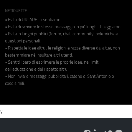
NETIQUETTE
• Evita di URLARE. Ti sentiamo.
• Evita di scrivere lo stesso messaggio in più luoghi. Ti leggiamo.
• Evita in luoghi pubblici (forum, chat, community) polemiche e
questioni personali.
• Rispetta le idee altrui, le religioni e razze diverse dalla tua, non
bestemmiare né insultare altri utenti.
• Sentiti libero di esprimere le proprie idee, nei limiti
dell'educazione e del rispetto altrui.
• Non inviare messaggi pubblicitari, catene di Sant'Antonio o
cose simili.
cy