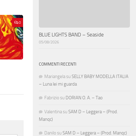
0
BLUE LIGHTS BAND – Seaside
05/08/2026
COMMENTI RECENTI
Mariangela
su
SELLY BABY MODELLA ITALIA
– Luna lei mi guarda
Fabrizio
su
DORIAN O. A. – Tao
Valentina
su
SAM D – Leggera – (Prod.
Manqc)
Danilo
su
SAM D – Leggera – (Prod. Manqc)