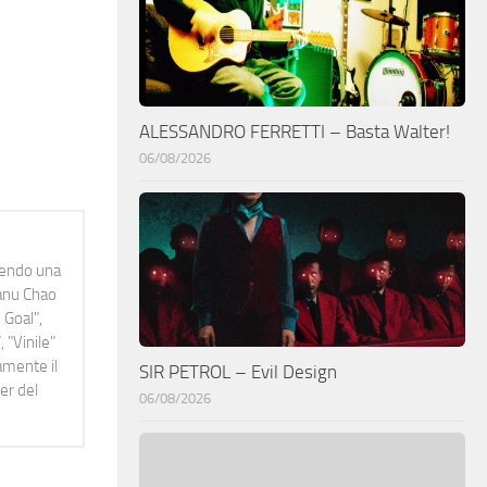
ALESSANDRO FERRETTI – Basta Walter!
06/08/2026
idendo una
Manu Chao
 Goal",
 "Vinile"
namente il
SIR PETROL – Evil Design
er del
06/08/2026