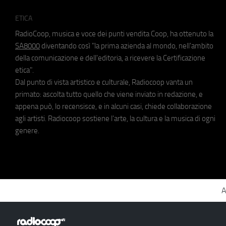
ETICA
RadioCoop, musica e voce dei punti vendita Coop, ha ottenuto la
SA8000
diventando così "la prima azienda al mondo, nell'ambito
della comunicazione e dell'editoria, a ricevere la Certificazione
etica".
Dal punto di vista artistico e culturale, Radiocoop vanta un
primato: ascolta tutto quello che viene inviato in redazione, e
appena può, lo recensisce, e in alcuni casi, chiede collaborazione
agli artisti. Radiocoop sostiene l'arte, la cultura e la musica di ogni
genere.
A