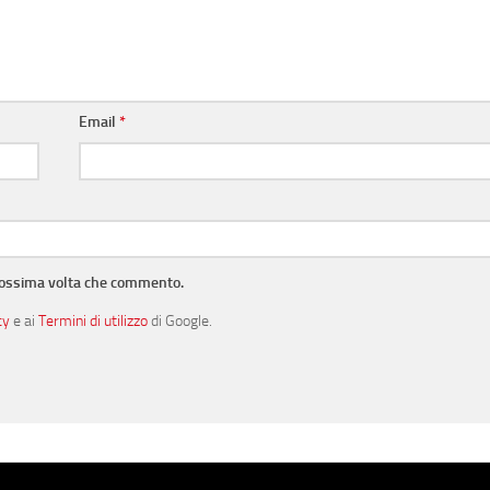
Email
*
prossima volta che commento.
cy
e ai
Termini di utilizzo
di Google.