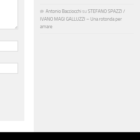
Antonio Bacciocchi
su
STEFANO SPAZZI /
IVANO MAGI GALLUZZI – Una rotonda per
amare