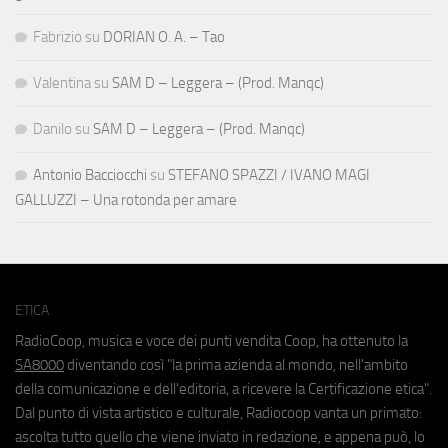
Fabrizio
su
DORIAN O. A. – Tao
Valentina
su
SAM D – Leggera – (Prod. Manqc)
Danilo
su
SAM D – Leggera – (Prod. Manqc)
Antonio Bacciocchi
su
STEFANO SPAZZI / IVANO MAGI
GALLUZZI – Una rotonda per amare
ETICA
RadioCoop, musica e voce dei punti vendita Coop, ha ottenuto la
SA8000
diventando così "la prima azienda al mondo, nell'ambito
della comunicazione e dell'editoria, a ricevere la Certificazione etica".
Dal punto di vista artistico e culturale, Radiocoop vanta un primato:
ascolta tutto quello che viene inviato in redazione, e appena può, lo