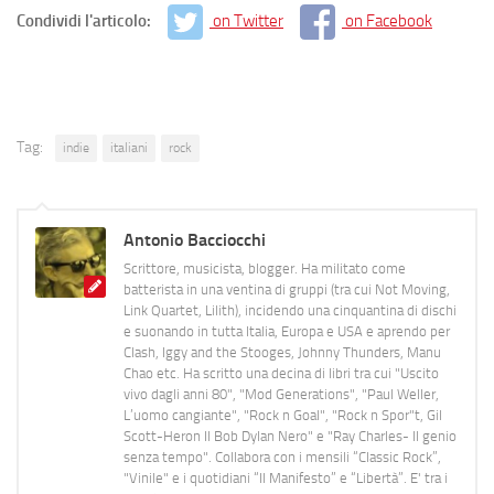
Condividi l'articolo:
on Twitter
on Facebook
Tag:
indie
italiani
rock
Antonio Bacciocchi
Scrittore, musicista, blogger. Ha militato come
batterista in una ventina di gruppi (tra cui Not Moving,
Link Quartet, Lilith), incidendo una cinquantina di dischi
e suonando in tutta Italia, Europa e USA e aprendo per
Clash, Iggy and the Stooges, Johnny Thunders, Manu
Chao etc. Ha scritto una decina di libri tra cui "Uscito
vivo dagli anni 80", "Mod Generations", "Paul Weller,
L’uomo cangiante", "Rock n Goal", "Rock n Spor"t, Gil
Scott-Heron Il Bob Dylan Nero" e "Ray Charles- Il genio
senza tempo". Collabora con i mensili “Classic Rock”,
"Vinile" e i quotidiani “Il Manifesto” e “Libertà”. E' tra i