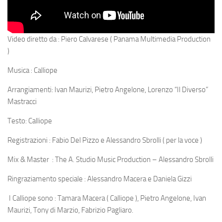
Video diretto da : Piero Calvarese ( Panama Multimedia Production
)
Musica : Calliope
Arrangiamenti: Ivan Maurizi, Pietro Angelone, Lorenzo “Il Diverso”
Mastracci
Testo: Calliope
Registrazioni : Fabio Del Pizzo e Alessandro Sbrolli ( per la voce )
Mix & Master : The A. Studio Music Production – Alessandro Sbrolli
Ringraziamento speciale : Alessandro Macera e Daniela Gizzi
I Calliope sono : Tamara Macera ( Calliope ), Pietro Angelone, Ivan
Maurizi, Tony di Marzio, Fabrizio Pagliaro.