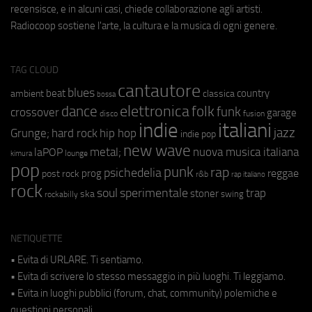
recensisce, e in alcuni casi, chiede collaborazione agli artisti.
Radiocoop sostiene l'arte, la cultura e la musica di ogni genere.
TAG CLOUD
cantautore
blues
beat
country
ambient
classica
bossa
elettronica
dance
folk
funk
crossover
garage
fusion
disco
indie
italiani
jazz
hip hop
Grunge;
hard rock
indie pop
new wave
metal;
nuova musica italiana
laPOP
lounge
kimura
pop
punk
rap
psichedelia
reggae
prog
post rock
r&b
rap italiano
rock
soul
sperimentale
trap
stoner
ska
swing
rockabilly
NETIQUETTE
• Evita di URLARE. Ti sentiamo.
• Evita di scrivere lo stesso messaggio in più luoghi. Ti leggiamo.
• Evita in luoghi pubblici (forum, chat, community) polemiche e
questioni personali.