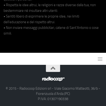
• Rispetta le idee altrui, le religioni e razze diverse dalla tua, non
bestemmiare né insultare altri utenti.
• Sentiti libero di esprimere le proprie idee, nei limiti
dell'educazione e del rispetto altrui.
• Non inviare messaggi pubblicitari, catene di Sant'Antonio o cose
simili.
© 2015 - Radiocoop Edizioni srl - Viale Giacomo Matteotti, 36/b -
Fiorenzuola d'Arda (PC)
P.IVA: 01307190338