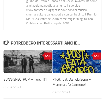
giurati del Premio Tenco e del Rockol Awards. Da sedici
anni aggiorna quotidianamente il suo blog
www.tonyface.blogspot.it dove parla di musica,
cinema, culture varie, sport e con cui ha vinto il Premio
Mei Musicletter del 2016 come miglior blog italiano.
Collabora con Radiocoop dal 2003.
POTREBBERO INTERESSARTI ANCHE...
0
0
SUN’S SPECTRUM – Torch #1
P.F.R. feat. Daniele Sepe –
Mamma d’’o Carmene!
06/04/2021
07/09/2021