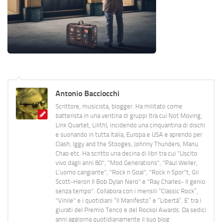
Antonio Bacciocchi
Scrittore, musicista, blogger. Ha militato come
batterista in una ventina di gruppi (tra cui Not Moving,
Link Quartet, Lilith), incidendo una cinquantina di dischi
e suonando in tutta Italia, Europa e USA e aprendo per
Clash, Iggy and the Stooges, Johnny Thunders, Manu
Chao etc. Ha scritto una decina di libri tra cui "Uscito
vivo dagli anni 80", "Mod Generations", "Paul Weller,
L’uomo cangiante", "Rock n Goal", "Rock n Spor"t, Gil
Scott-Heron Il Bob Dylan Nero" e "Ray Charles- Il genio
senza tempo". Collabora con i mensili “Classic Rock”,
"Vinile" e i quotidiani “Il Manifesto” e “Libertà”. E' tra i
giurati del Premio Tenco e del Rockol Awards. Da sedici
anni aggiorna quotidianamente il suo blog