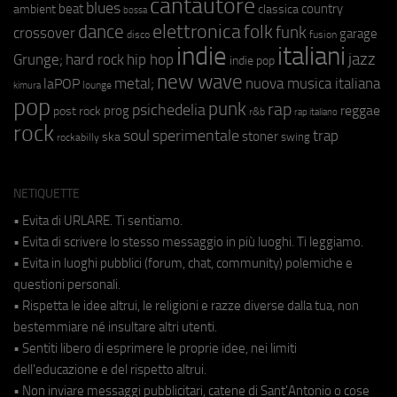
cantautore
blues
beat
country
ambient
classica
bossa
elettronica
dance
folk
funk
crossover
garage
fusion
disco
indie
italiani
jazz
hip hop
Grunge;
hard rock
indie pop
new wave
metal;
nuova musica italiana
laPOP
lounge
kimura
pop
punk
rap
psichedelia
reggae
prog
post rock
r&b
rap italiano
rock
soul
sperimentale
trap
stoner
ska
swing
rockabilly
NETIQUETTE
• Evita di URLARE. Ti sentiamo.
• Evita di scrivere lo stesso messaggio in più luoghi. Ti leggiamo.
• Evita in luoghi pubblici (forum, chat, community) polemiche e
questioni personali.
• Rispetta le idee altrui, le religioni e razze diverse dalla tua, non
bestemmiare né insultare altri utenti.
• Sentiti libero di esprimere le proprie idee, nei limiti
dell'educazione e del rispetto altrui.
• Non inviare messaggi pubblicitari, catene di Sant'Antonio o cose