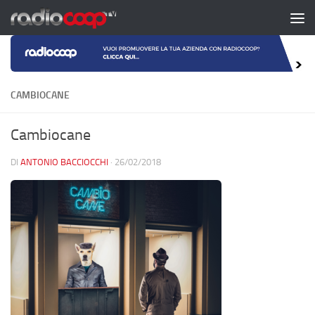
Salta al contenuto
CAMBIOCANE
Cambiocane
DI
ANTONIO BACCIOCCHI
·
26/02/2018