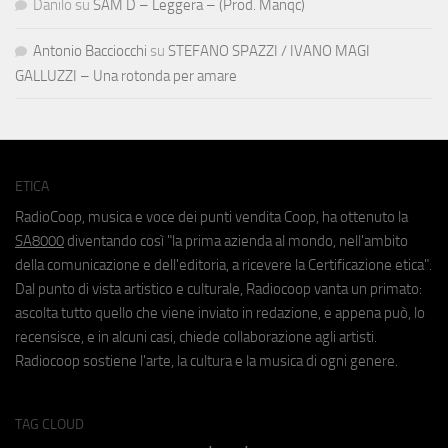
Danilo
su
SAM D – Leggera – (Prod. Manqc)
Antonio Bacciocchi
su
STEFANO SPAZZI / IVANO MAGI
GALLUZZI – Una rotonda per amare
ETICA
RadioCoop, musica e voce dei punti vendita Coop, ha ottenuto la
SA8000
diventando così "la prima azienda al mondo, nell'ambito
della comunicazione e dell'editoria, a ricevere la Certificazione etica".
Dal punto di vista artistico e culturale, Radiocoop vanta un primato:
ascolta tutto quello che viene inviato in redazione, e appena può, lo
recensisce, e in alcuni casi, chiede collaborazione agli artisti.
Radiocoop sostiene l'arte, la cultura e la musica di ogni genere.
TAG CLOUD