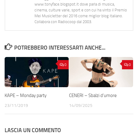
www.tonyface.blogspot.it dove parla di musica,
cinema, culture varie, sport e con cui ha vinto il Premio
Mei Musicletter del 2016 come miglior blog italiano.
Collabora con Radiocoop dal 2003.
POTREBBERO INTERESSARTI ANCHE...
0
0
KAPE – Monday party
CENERI – Sbalzi d’umore
23/11/2019
14/09/2025
LASCIA UN COMMENTO