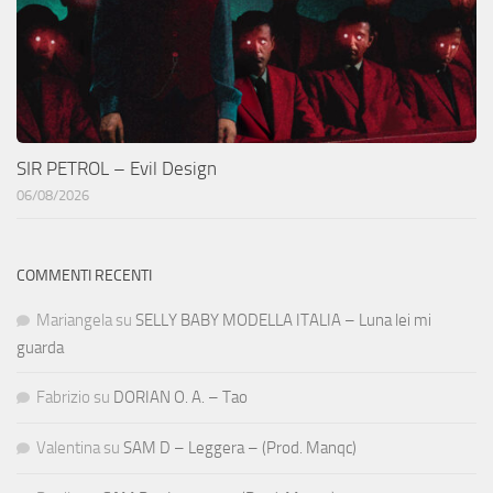
SIR PETROL – Evil Design
06/08/2026
COMMENTI RECENTI
Mariangela
su
SELLY BABY MODELLA ITALIA – Luna lei mi
guarda
Fabrizio
su
DORIAN O. A. – Tao
Valentina
su
SAM D – Leggera – (Prod. Manqc)