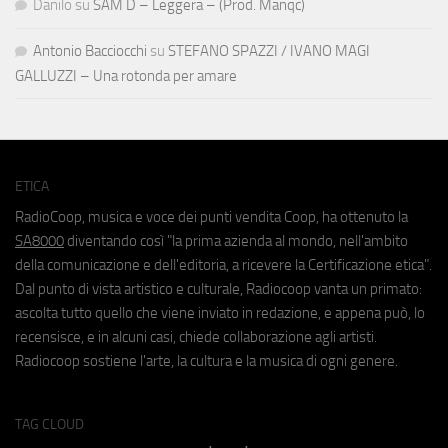
Danilo
su
SAM D – Leggera – (Prod. Manqc)
Antonio Bacciocchi
su
STEFANO SPAZZI / IVANO MAGI
GALLUZZI – Una rotonda per amare
ETICA
RadioCoop, musica e voce dei punti vendita Coop, ha ottenuto la
SA8000
diventando così "la prima azienda al mondo, nell'ambito
della comunicazione e dell'editoria, a ricevere la Certificazione etica".
Dal punto di vista artistico e culturale, Radiocoop vanta un primato:
ascolta tutto quello che viene inviato in redazione, e appena può, lo
recensisce, e in alcuni casi, chiede collaborazione agli artisti.
Radiocoop sostiene l'arte, la cultura e la musica di ogni genere.
TAG CLOUD