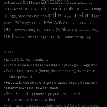
cantautore
blues
beat
country
ambient
classica
bossa
elettronica
dance
folk
funk
crossover
garage
fusion
disco
indie
italiani
jazz
hip hop
Grunge;
hard rock
indie pop
new wave
metal;
nuova musica italiana
laPOP
lounge
kimura
pop
punk
rap
psichedelia
reggae
prog
post rock
r&b
rap italiano
rock
soul
sperimentale
trap
stoner
ska
swing
rockabilly
NETIQUETTE
• Evita di URLARE. Ti sentiamo.
• Evita di scrivere lo stesso messaggio in più luoghi. Ti leggiamo.
• Evita in luoghi pubblici (forum, chat, community) polemiche e
questioni personali.
• Rispetta le idee altrui, le religioni e razze diverse dalla tua, non
bestemmiare né insultare altri utenti.
• Sentiti libero di esprimere le proprie idee, nei limiti
dell'educazione e del rispetto altrui.
• Non inviare messaggi pubblicitari, catene di Sant'Antonio o cose