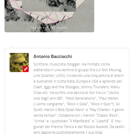
Antonio Bacciocchi
Scrittore, musicista, blogger. Ha militato come
batterista in una ventina di gruppi (tra cui Not Moving,
Link Quartet, Lilith), incidendo una cinquantina di dischi
e suonando in tutta Italia, Europa e USA e aprendo per
Clash, Iggy and the Stooges, Johnny Thunders, Manu
Chao etc. Ha scritto una decina di libri tra cui "Uscito
vivo dagli anni 80", "Mod Generations", "Paul Weller,
L’uomo cangiante", "Rock n Goal", "Rock n Spor"t, Gil
Scott-Heron Il Bob Dylan Nero" e "Ray Charles- Il genio
senza tempo". Collabora con i mensili “Classic Rock”,
"Vinile" e i quotidiani “Il Manifesto” e “Libertà”. E' tra i
giurati del Premio Tenco e del Rockol Awards. Da sedici
anni aggiorna quotidianamente il suo blog