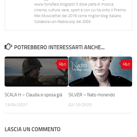
www.tonyface.blogspot.it dove parla di musica,
cinema, culture varie, sport e con cui ha vinto il Premio
Mei Musicletter del 2016 come miglior blog italiano.
Collabora con Radiocoop dal 2003.
POTREBBERO INTERESSARTI ANCHE...
0
0
SCALA H – Claudia si sposa già
SILVER – Nato morendo
13/04/2021
02/10/2025
LASCIA UN COMMENTO