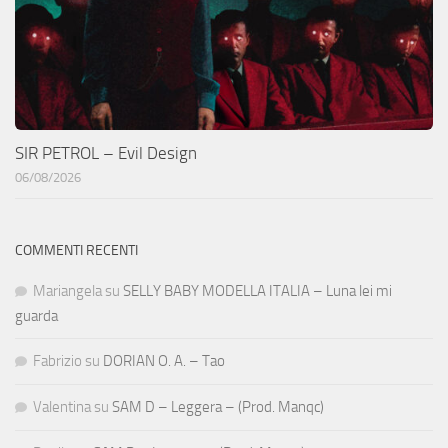
SIR PETROL – Evil Design
06/08/2026
COMMENTI RECENTI
Mariangela
su
SELLY BABY MODELLA ITALIA – Luna lei mi
guarda
Fabrizio
su
DORIAN O. A. – Tao
Valentina
su
SAM D – Leggera – (Prod. Manqc)