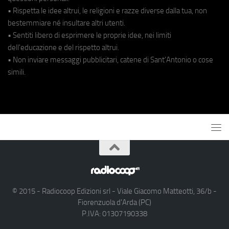
• Rispetta le idee altrui, le religioni e razze diverse dalla tua, non
bestemmiare né insultare altri utenti.
• Sentiti libero di esprimere le proprie idee, nei limiti
dell'educazione e del rispetto altrui.
• Non inviare messaggi pubblicitari, catene di Sant'Antonio o cose
simili.
© 2015 - Radiocoop Edizioni srl - Viale Giacomo Matteotti, 36/b -
Fiorenzuola d'Arda (PC)
P.IVA: 01307190338