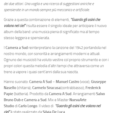
dei due attori. Una voglia e una ricerca di suggestioni oniriche e
spensierate in un mondo sempre più meccanico e artificiale.
Grazie a questa combinazione di elementi,
“Guardo gli asini che
volano nel ciel”
risulta essere il singolo ideale per anticipare il nuovo
album della band: una musica piena di significato ma al tempo
stesso leggera e spensierata.
I
Camera a Sud
reinterpretano la canzone del 1942 portandola nel
nostro mondo, con sonorità e arrangiamenti moderni e attuali.
Ognuno dei musicisti ha voluto vestire col proprio strumento e con i
propri colori questa melodia d’altri tempi che attraversa come un
treno a vapore i quasi cent’anni dalla sua nascita.
Hanno suonato:
Camera A Sud
–
Manuel Castro
(voce);
Giuseppe
Nasello
(chitarra);
Carmelo Siracusa
(contrabbasso);
Frederick
Papie
(batteria). Prodotto da
Camera A Sud
. Arrangiamenti
Salvo
Bruno Dub e Camera a Sud
. Mix e Master
NuevaArte
Studio
di
Carlo Longo
. Il video di
“Guardo gli asini che volano nel
ciel”
è stato realizzato da
Silvia De Luca
.