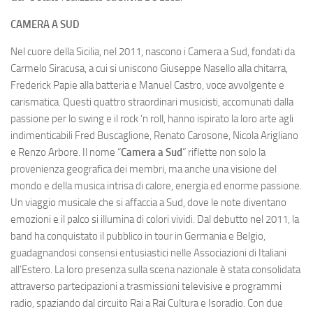
CAMERA A SUD
Nel cuore della Sicilia, nel 2011, nascono i Camera a Sud, fondati da
Carmelo Siracusa, a cui si uniscono Giuseppe Nasello alla chitarra,
Frederick Papie alla batteria e Manuel Castro, voce avvolgente e
carismatica. Questi quattro straordinari musicisti, accomunati dalla
passione per lo swing e il rock ‘n roll, hanno ispirato la loro arte agli
indimenticabili Fred Buscaglione, Renato Carosone, Nicola Arigliano
e Renzo Arbore. Il nome “
Camera a Sud
” riflette non solo la
provenienza geografica dei membri, ma anche una visione del
mondo e della musica intrisa di calore, energia ed enorme passione.
Un viaggio musicale che si affaccia a Sud, dove le note diventano
emozioni e il palco si illumina di colori vividi. Dal debutto nel 2011, la
band ha conquistato il pubblico in tour in Germania e Belgio,
guadagnandosi consensi entusiastici nelle Associazioni di Italiani
all’Estero. La loro presenza sulla scena nazionale è stata consolidata
attraverso partecipazioni a trasmissioni televisive e programmi
radio, spaziando dal circuito Rai a Rai Cultura e Isoradio. Con due