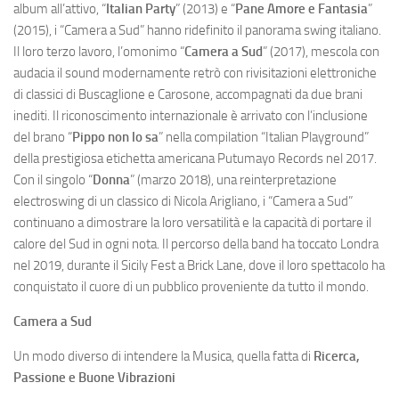
album all’attivo, “
Italian Party
” (2013) e “
Pane Amore e Fantasia
”
(2015), i “Camera a Sud” hanno ridefinito il panorama swing italiano.
Il loro terzo lavoro, l’omonimo “
Camera a Sud
” (2017), mescola con
audacia il sound modernamente retrò con rivisitazioni elettroniche
di classici di Buscaglione e Carosone, accompagnati da due brani
inediti. Il riconoscimento internazionale è arrivato con l’inclusione
del brano “
Pippo non lo sa
” nella compilation “Italian Playground”
della prestigiosa etichetta americana Putumayo Records nel 2017.
Con il singolo “
Donna
” (marzo 2018), una reinterpretazione
electroswing di un classico di Nicola Arigliano, i “Camera a Sud”
continuano a dimostrare la loro versatilità e la capacità di portare il
calore del Sud in ogni nota. Il percorso della band ha toccato Londra
nel 2019, durante il Sicily Fest a Brick Lane, dove il loro spettacolo ha
conquistato il cuore di un pubblico proveniente da tutto il mondo.
Camera a Sud
Un modo diverso di intendere la Musica, quella fatta di
Ricerca,
Passione e Buone Vibrazioni