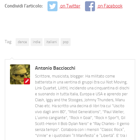
Condividi l'articolo:
on Twitter
on Facebook
Tag:
dance
indie
italiani
pop
Antonio Bacciocchi
Scrittore, musicista, blogger. Ha militato come
batterista in una ventina di gruppi (tra cui Not Moving,
Link Quartet, Lilith), incidendo una cinquantina di dischi
e suonando in tutta Italia, Europa e USA e aprendo per
Clash, Iggy and the Stooges, Johnny Thunders, Manu
Chao etc. Ha scritto una decina di libri tra cui "Uscito
vivo dagli anni 80", "Mod Generations", "Paul Weller,
L’uomo cangiante", "Rock n Goal", "Rock n Spor"t, Gil
Scott-Heron Il Bob Dylan Nero" e "Ray Charles- Il genio
senza tempo". Collabora con i mensili “Classic Rock”,
"Vinile" e i quotidiani “Il Manifesto” e “Libertà”. E' tra i