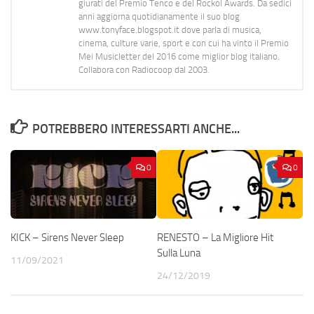
giurati del Premio Tenco e del Rockol Awards. Da sedici
anni aggiorna quotidianamente il suo blog
www.tonyface.blogspot.it dove parla di musica,
cinema, culture varie, sport e con cui ha vinto il Premio
Mei Musicletter del 2016 come miglior blog italiano.
Collabora con Radiocoop dal 2003.
POTREBBERO INTERESSARTI ANCHE...
0
0
KICK – Sirens Never Sleep
RENESTO – La Migliore Hit
Sulla Luna
11/09/2021
24/12/2019