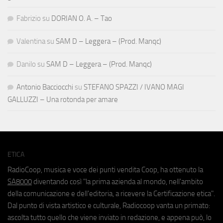
Fabrizio
su
DORIAN O. A. – Tao
Valentina
su
SAM D – Leggera – (Prod. Manqc)
Danilo
su
SAM D – Leggera – (Prod. Manqc)
Antonio Bacciocchi
su
STEFANO SPAZZI / IVANO MAGI
GALLUZZI – Una rotonda per amare
ETICA
RadioCoop, musica e voce dei punti vendita Coop, ha ottenuto la
SA8000
diventando così "la prima azienda al mondo, nell'ambito
della comunicazione e dell'editoria, a ricevere la Certificazione etica".
Dal punto di vista artistico e culturale, Radiocoop vanta un primato:
ascolta tutto quello che viene inviato in redazione, e appena può, lo