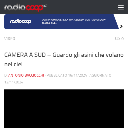
Salta al contenuto
VIDEO
0
CAMERA A SUD – Guardo gli asini che volano
nel ciel
DI
ANTONIO BACCIOCCHI
· PUBBLICATO
16/11/2024
· AGGIORNATO
12/11/2024