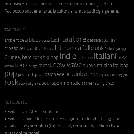
recensisce, e in alcuni casi, chiede collaborazione agli artisti.
Radiocoop sostiene l'arte, la cultura e la musica di ogni genere.
TAG CLOUD
cantautore
blues
beat
country
ambient
classica
bossa
elettronica
dance
folk
funk
crossover
garage
fusion
disco
indie
italiani
jazz
hip hop
Grunge;
hard rock
indie pop
new wave
metal;
nuova musica italiana
laPOP
lounge
kimura
pop
punk
rap
psichedelia
reggae
prog
post rock
r&b
rap italiano
rock
soul
sperimentale
trap
stoner
ska
swing
rockabilly
NETIQUETTE
• Evita di URLARE. Ti sentiamo.
• Evita di scrivere lo stesso messaggio in più luoghi. Ti leggiamo.
• Evita in luoghi pubblici (forum, chat, community) polemiche e
questioni personali.