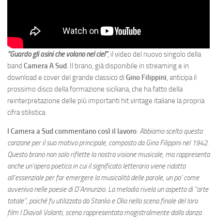
“Guardo gli asini che volano nel ciel”
, il video del nuovo singolo della
band
Camera A Sud
. Il brano, già disponibile in streaming e in
download e cover del grande classico di
Gino Filippini
, anticipa il
prossimo disco della formazione siciliana, che ha fatto della
reinterpretazione delle più importanti hit vintage italiane la propria
cifra stilistica.
I Camera a Sud commentano così il lavoro
:
Abbiamo scelto questa
canzone per il suo motivo principale, composto da Gino Filippini nel 1942.
Questo brano non solo riflette la nostra visione musicale, ma rappresenta
anche un’opera poetica in cui il significato letterario viene ridotto
all’essenziale per far emergere la musicalità delle parole, un po’ come
avveniva nelle poesie di D’Annunzio. La melodia rivela un aspetto di “arte
totale”, poiché fu utilizzata da Stanlio e Olio nella scena finale del loro
film I Diavoli Volanti, scena rappresentata magistralmente dalla danza