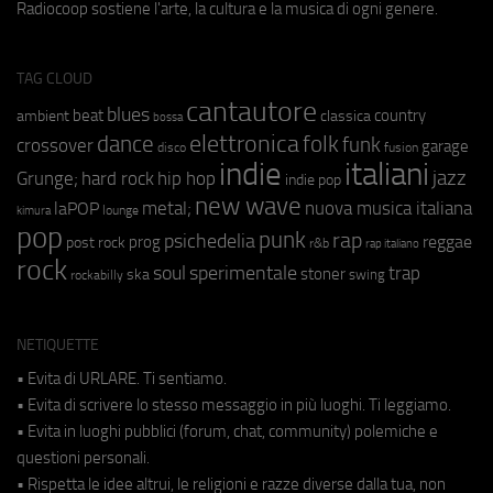
Radiocoop sostiene l'arte, la cultura e la musica di ogni genere.
TAG CLOUD
cantautore
blues
beat
country
ambient
classica
bossa
elettronica
dance
folk
funk
crossover
garage
fusion
disco
indie
italiani
jazz
hip hop
Grunge;
hard rock
indie pop
new wave
metal;
nuova musica italiana
laPOP
lounge
kimura
pop
punk
rap
psichedelia
reggae
prog
post rock
r&b
rap italiano
rock
soul
sperimentale
trap
stoner
ska
swing
rockabilly
NETIQUETTE
• Evita di URLARE. Ti sentiamo.
• Evita di scrivere lo stesso messaggio in più luoghi. Ti leggiamo.
• Evita in luoghi pubblici (forum, chat, community) polemiche e
questioni personali.
• Rispetta le idee altrui, le religioni e razze diverse dalla tua, non