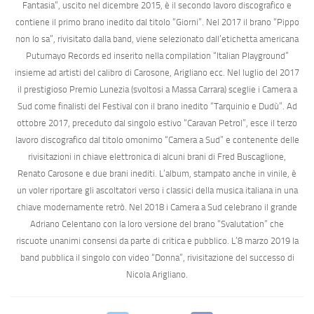
Fantasia”
, uscito nel dicembre 2015, è il secondo lavoro discografico e
contiene il primo brano inedito dal titolo
“Giorni”
. Nel 2017 il brano
“Pippo
non lo sa”
, rivisitato dalla band, viene selezionato dall’etichetta americana
Putumayo Records ed inserito nella compilation “Italian Playground”
insieme ad artisti del calibro di Carosone, Arigliano ecc. Nel luglio del 2017
il prestigioso
Premio Lunezia
(svoltosi a Massa Carrara) sceglie i Camera a
Sud come finalisti del Festival con il brano inedito
“Tarquinio e Dudù”
. Ad
ottobre 2017, preceduto dal singolo estivo
“Caravan Petrol”
, esce il terzo
lavoro discografico dal titolo omonimo
“Camera a Sud”
e contenente delle
rivisitazioni in chiave elettronica di alcuni brani di Fred Buscaglione,
Renato Carosone e due brani inediti. L’album, stampato anche in vinile, è
un voler riportare gli ascoltatori verso i classici della musica italiana in una
chiave modernamente retrò. Nel 2018 i Camera a Sud celebrano il grande
Adriano Celentano con la loro versione del brano
“Svalutation”
che
riscuote unanimi consensi da parte di critica e pubblico. L’8 marzo 2019 la
band pubblica il singolo con video “Donna”, rivisitazione del successo di
Nicola Arigliano.