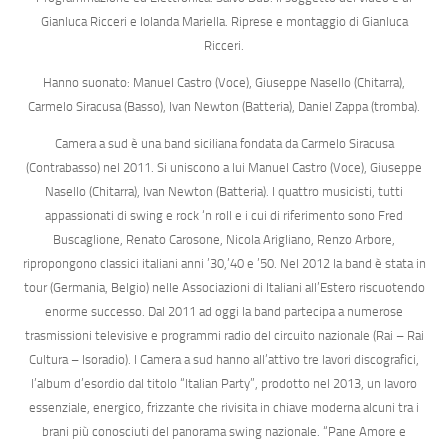
Gianluca Ricceri
e
Iolanda Mariella
. Riprese e montaggio di
Gianluca
Ricceri
.
Hanno suonato:
Manuel Castro
(Voce),
Giuseppe Nasello
(Chitarra),
Carmelo Siracusa
(Basso),
Ivan Newton
(Batteria),
Daniel Zappa
(tromba).
Camera a sud
è una band siciliana fondata da
Carmelo Siracusa
(Contrabasso) nel 2011. Si uniscono a lui
Manuel Castro
(Voce),
Giuseppe
Nasello
(Chitarra),
Ivan Newton
(Batteria). I quattro musicisti, tutti
appassionati di swing e rock ‘n roll e i cui di riferimento sono Fred
Buscaglione, Renato Carosone, Nicola Arigliano, Renzo Arbore,
ripropongono classici italiani anni ’30,’40 e ’50. Nel 2012 la band è stata in
tour (Germania, Belgio) nelle Associazioni di Italiani all’Estero riscuotendo
enorme successo. Dal 2011 ad oggi la band partecipa a numerose
trasmissioni televisive e programmi radio del circuito nazionale (Rai – Rai
Cultura – Isoradio). I Camera a sud hanno all’attivo tre lavori discografici,
l’album d’esordio dal titolo
“Italian Party”
, prodotto nel 2013, un lavoro
essenziale, energico, frizzante che rivisita in chiave moderna alcuni tra i
brani più conosciuti del panorama swing nazionale.
“Pane Amore e