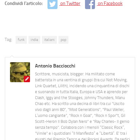
Condividi l'articolo:
on Twitter
on Facebook
Tag:
funk
indie
italiani
pop
Antonio Bacciocchi
Scrittore, musicista, blogger. Ha militato come
batterista in una ventina di gruppi (tra cui Not Moving,
Link Quartet, Lilith), incidendo una cinquantina di dischi
e suonando in tutta Italia, Europa e USA e aprendo per
Clash, Iggy and the Stooges, Johnny Thunders, Manu
Chao etc. Ha scritto una decina di libri tra cui "Uscito
vivo dagli anni 80", "Mod Generations", "Paul Weller,
L’uomo cangiante", "Rock n Goal", "Rock n Spor"t, Gil
Scott-Heron Il Bob Dylan Nero" e "Ray Charles- Il genio
senza tempo". Collabora con i mensili “Classic Rock”,
"Vinile" e i quotidiani “Il Manifesto” e “Libertà”. E' tra i
giurati del Premio Tenco e del Rockol Awards. Da sedici