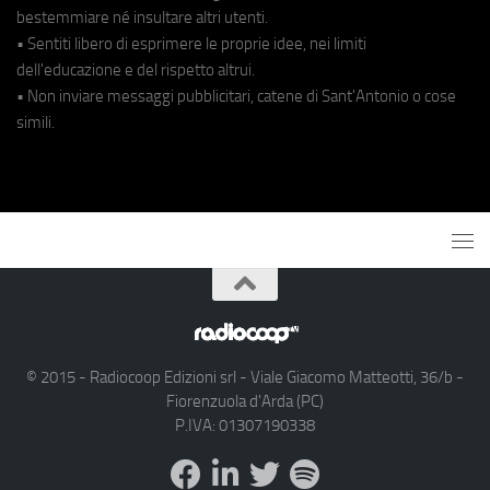
bestemmiare né insultare altri utenti.
• Sentiti libero di esprimere le proprie idee, nei limiti
dell'educazione e del rispetto altrui.
• Non inviare messaggi pubblicitari, catene di Sant'Antonio o cose
simili.
© 2015 - Radiocoop Edizioni srl - Viale Giacomo Matteotti, 36/b -
Fiorenzuola d'Arda (PC)
P.IVA: 01307190338