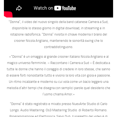
“Donna”
, il video del nuovo singolo della band catanese Camera a Sud,
disponibile lo stesso giorno in digital download, in streaming e in
rotazione radiofonica. “Donna” rivisita in chiave moderna il brano del
crooner Nicola Arigliano, mantenendo le sonorità swing che lo
contraddistinguono.
«“Donna” è un omaggio al grande crooner italiano Nicola Arigliano e al
magico universo femminile.
– Raccontano i Camera a Sud –
È dedicata a
tutte le donne che hanno il coraggio di credere in loro stesse, che sanno
di essere forti nonostante tutto e vivono la loro vita con gioia e passione.
Un ritmo incalzante e moderno su cui vola come un bacio leggero una
melodia d’altri tempi che disegna con semplici parole quel desiderio che
l’uomo chiama Amor.»
“Donna”
è stato registrato e mixato presso
NuevArte Studio
di
Carlo
Longo
. Audio Mastering:
Os3 Mastering Studio
di
Roberto Romano
.
Programmazione ed Elettronica:
Salvo Dub
. Il soggetto del video è di