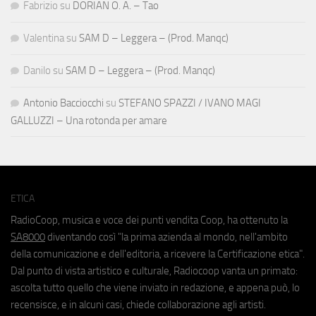
Fabrizio
su
DORIAN O. A. – Tao
Valentina
su
SAM D – Leggera – (Prod. Manqc)
Danilo
su
SAM D – Leggera – (Prod. Manqc)
Antonio Bacciocchi
su
STEFANO SPAZZI / IVANO MAGI
GALLUZZI – Una rotonda per amare
ETICA
RadioCoop, musica e voce dei punti vendita Coop, ha ottenuto la
SA8000
diventando così "la prima azienda al mondo, nell'ambito
della comunicazione e dell'editoria, a ricevere la Certificazione etica".
Dal punto di vista artistico e culturale, Radiocoop vanta un primato:
ascolta tutto quello che viene inviato in redazione, e appena può, lo
recensisce, e in alcuni casi, chiede collaborazione agli artisti.