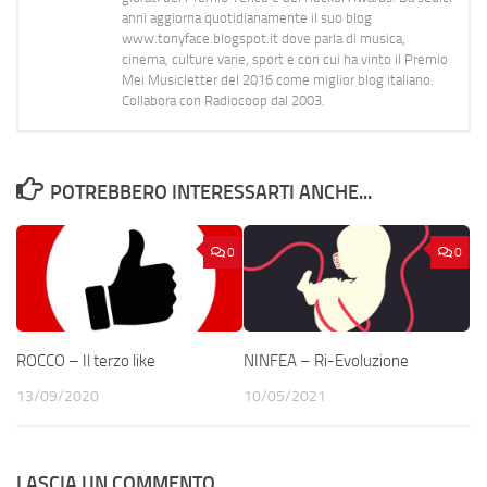
anni aggiorna quotidianamente il suo blog
www.tonyface.blogspot.it dove parla di musica,
cinema, culture varie, sport e con cui ha vinto il Premio
Mei Musicletter del 2016 come miglior blog italiano.
Collabora con Radiocoop dal 2003.
POTREBBERO INTERESSARTI ANCHE...
0
0
ROCCO – Il terzo like
NINFEA – Ri-Evoluzione
13/09/2020
10/05/2021
LASCIA UN COMMENTO