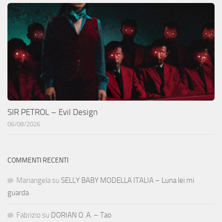
SIR PETROL – Evil Design
06/08/2026
COMMENTI RECENTI
Mariangela
su
SELLY BABY MODELLA ITALIA – Luna lei mi
guarda
Fabrizio
su
DORIAN O. A. – Tao