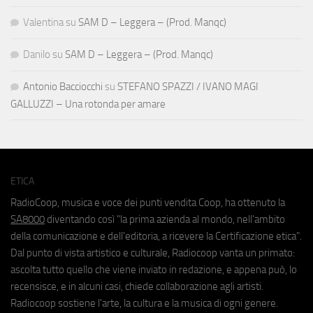
Valentina
su
SAM D – Leggera – (Prod. Manqc)
Danilo
su
SAM D – Leggera – (Prod. Manqc)
Antonio Bacciocchi
su
STEFANO SPAZZI / IVANO MAGI
GALLUZZI – Una rotonda per amare
ETICA
RadioCoop, musica e voce dei punti vendita Coop, ha ottenuto la
SA8000
diventando così "la prima azienda al mondo, nell'ambito
della comunicazione e dell'editoria, a ricevere la Certificazione etica".
Dal punto di vista artistico e culturale, Radiocoop vanta un primato:
ascolta tutto quello che viene inviato in redazione, e appena può, lo
recensisce, e in alcuni casi, chiede collaborazione agli artisti.
Radiocoop sostiene l'arte, la cultura e la musica di ogni genere.