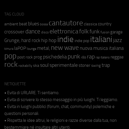
TAG CLOUD
cantautore
blues
beat
country
ambient
classica
bossa
elettronica
dance
folk
funk
crossover
garage
fusion
disco
indie
italiani
jazz
hip hop
Grunge;
hard rock
indie pop
new wave
metal;
nuova musica italiana
laPOP
lounge
kimura
pop
punk
rap
psichedelia
reggae
prog
post rock
r&b
rap italiano
rock
soul
sperimentale
trap
stoner
ska
swing
rockabilly
NETIQUETTE
• Evita di URLARE. Ti sentiamo.
• Evita di scrivere lo stesso messaggio in più luoghi. Ti leggiamo.
• Evita in luoghi pubblici (forum, chat, community) polemiche e
questioni personali.
• Rispetta le idee altrui, le religioni e razze diverse dalla tua, non
bestemmiare né insultare altri utenti.