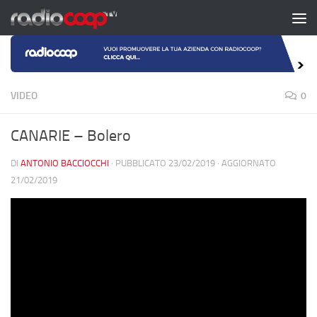
Salta al contenuto
VIDEO
0
CANARIE – Bolero
DI
ANTONIO BACCIOCCHI
· PUBBLICATO
23/02/2019
· AGGIORNATO
21/02/2019