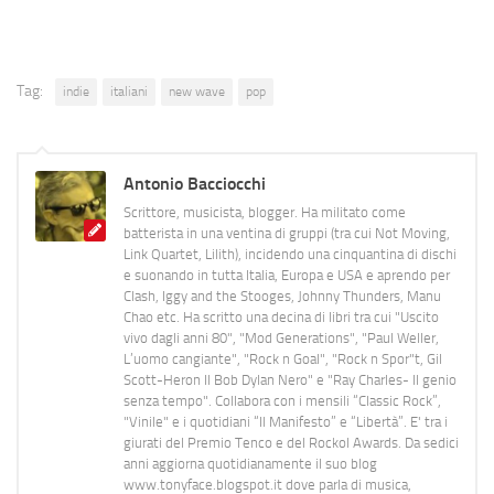
Tag:
indie
italiani
new wave
pop
Antonio Bacciocchi
Scrittore, musicista, blogger. Ha militato come
batterista in una ventina di gruppi (tra cui Not Moving,
Link Quartet, Lilith), incidendo una cinquantina di dischi
e suonando in tutta Italia, Europa e USA e aprendo per
Clash, Iggy and the Stooges, Johnny Thunders, Manu
Chao etc. Ha scritto una decina di libri tra cui "Uscito
vivo dagli anni 80", "Mod Generations", "Paul Weller,
L’uomo cangiante", "Rock n Goal", "Rock n Spor"t, Gil
Scott-Heron Il Bob Dylan Nero" e "Ray Charles- Il genio
senza tempo". Collabora con i mensili “Classic Rock”,
"Vinile" e i quotidiani “Il Manifesto” e “Libertà”. E' tra i
giurati del Premio Tenco e del Rockol Awards. Da sedici
anni aggiorna quotidianamente il suo blog
www.tonyface.blogspot.it dove parla di musica,