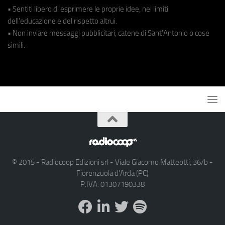
• Sentiti libero di esprimere le proprie idee, nei limiti
dell'educazione e del rispetto altrui.
• Non inviare messaggi pubblicitari, catene di Sant'Antonio o cose
simili.
© 2015 - Radiocoop Edizioni srl - Viale Giacomo Matteotti, 36/b -
Fiorenzuola d'Arda (PC)
P.IVA: 01307190338