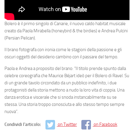
Bolero è il primo singolo di Canarie, il nuovo caldo habitat musicale
creato da Paola Mirabella (honeybird & the birdies) e Andrea Pulcini
(Persian Pelican).
Il brano fotografa con ironia come le stagioni della passione e gli
oscuri oggetti del desiderio cambino con il passare del tempo.
Paola e Andrea a proposito del brano: “Il titolo prende spunto dalla
celebre coreografia che Maurice Béjart ideò per il Bolero di Ravel. Su
di un grande tavolo circondato da un pubblico indefinito, i due
protagonisti della storia mettono a nudo la loro vita di coppia. Una
danza erotica e viscerale che si snoda instancabilmente su se
stessa. Una storia troppo conosciuta e allo stesso tempo sempre
nuova”.
Condividi l'articolo:
on Twitter
on Facebook