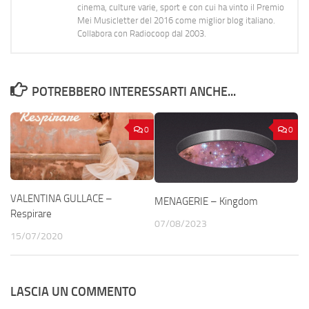
cinema, culture varie, sport e con cui ha vinto il Premio
Mei Musicletter del 2016 come miglior blog italiano.
Collabora con Radiocoop dal 2003.
POTREBBERO INTERESSARTI ANCHE...
0
0
VALENTINA GULLACE –
MENAGERIE – Kingdom
Respirare
07/08/2023
15/07/2020
LASCIA UN COMMENTO