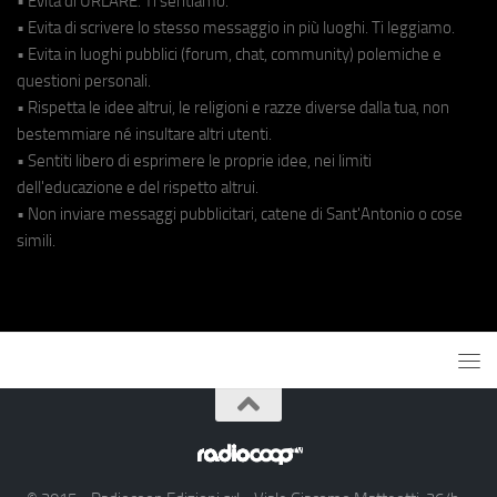
• Evita di URLARE. Ti sentiamo.
• Evita di scrivere lo stesso messaggio in più luoghi. Ti leggiamo.
• Evita in luoghi pubblici (forum, chat, community) polemiche e
questioni personali.
• Rispetta le idee altrui, le religioni e razze diverse dalla tua, non
bestemmiare né insultare altri utenti.
• Sentiti libero di esprimere le proprie idee, nei limiti
dell'educazione e del rispetto altrui.
• Non inviare messaggi pubblicitari, catene di Sant'Antonio o cose
simili.