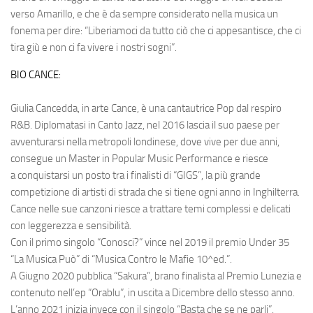
verso Amarillo, e che è da sempre considerato nella musica un
fonema per dire: “Liberiamoci da tutto ciò che ci appesantisce, che ci
tira giù e non ci fa vivere i nostri sogni”.
BIO CANCE:
Giulia Cancedda, in arte Cance, è una cantautrice Pop dal respiro
R&B. Diplomatasi in Canto Jazz, nel 2016 lascia il suo paese per
avventurarsi nella metropoli londinese, dove vive per due anni,
consegue un Master in Popular Music Performance e riesce
a
conquistarsi un posto tra i finalisti di “GIGS”, la più grande
competizione di artisti di strada che si tiene ogni anno in Inghilterra.
Cance nelle sue canzoni riesce a trattare temi complessi e delicati
con leggerezza e sensibilità.
Con il primo singolo “Conosci?” vince nel 2019 il premio Under 35
“La Musica Può” di “Musica Contro le Mafie 10^ed.”.
A Giugno 2020 pubblica “Sakura”, brano finalista al Premio Lunezia e
contenuto nell’ep “Orablu”, in uscita a Dicembre dello stesso anno.
L’anno 2021 inizia invece con il singolo “Basta che se ne parli”,