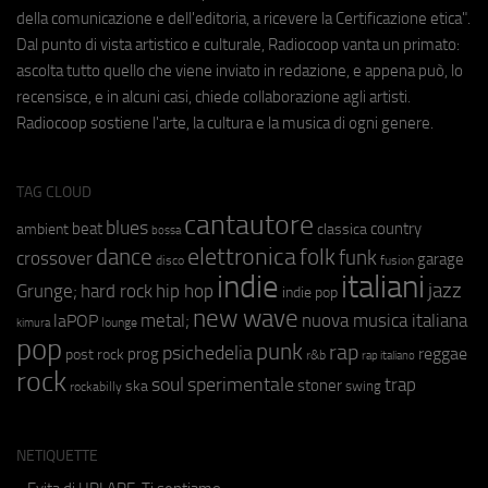
della comunicazione e dell'editoria, a ricevere la Certificazione etica".
Dal punto di vista artistico e culturale, Radiocoop vanta un primato:
ascolta tutto quello che viene inviato in redazione, e appena può, lo
recensisce, e in alcuni casi, chiede collaborazione agli artisti.
Radiocoop sostiene l'arte, la cultura e la musica di ogni genere.
TAG CLOUD
cantautore
blues
beat
country
ambient
classica
bossa
elettronica
dance
folk
funk
crossover
garage
fusion
disco
indie
italiani
jazz
hip hop
Grunge;
hard rock
indie pop
new wave
metal;
nuova musica italiana
laPOP
lounge
kimura
pop
punk
rap
psichedelia
reggae
prog
post rock
r&b
rap italiano
rock
soul
sperimentale
trap
stoner
ska
swing
rockabilly
NETIQUETTE