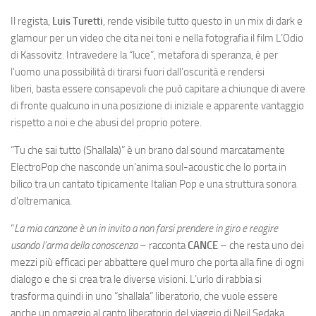
Il regista,
Luis Turetti
, rende visibile tutto questo in un mix di dark e
glamour per un video che cita nei toni e nella fotografia il film L’Odio
di Kassovitz. Intravedere la “luce”, metafora di speranza, è per
l’uomo una possibilità di tirarsi fuori dall’oscurità e rendersi
liberi, basta essere consapevoli che può capitare a chiunque di avere
di fronte qualcuno in una posizione di iniziale e apparente vantaggio
rispetto a noi e che abusi del proprio potere.
“Tu che sai tutto (Shallala)” è un brano dal sound marcatamente
ElectroPop che nasconde un’anima soul-acoustic che lo porta in
bilico tra un cantato tipicamente Italian Pop e una struttura sonora
d’oltremanica.
“
La mia canzone è un in invito a non farsi prendere in giro e reagire
usando l’arma della conoscenza
– racconta
CANCE
– che resta uno dei
mezzi più efficaci per abbattere quel muro che porta alla fine di ogni
dialogo e che si crea tra le diverse visioni. L’urlo di rabbia si
trasforma quindi in uno “shallala” liberatorio, che vuole essere
anche un omaggio al canto liberatorio del viaggio di Neil Sedaka