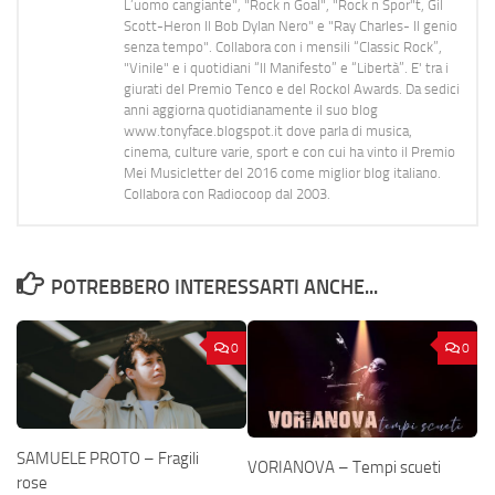
L’uomo cangiante", "Rock n Goal", "Rock n Spor"t, Gil
Scott-Heron Il Bob Dylan Nero" e "Ray Charles- Il genio
senza tempo". Collabora con i mensili “Classic Rock”,
"Vinile" e i quotidiani “Il Manifesto” e “Libertà”. E' tra i
giurati del Premio Tenco e del Rockol Awards. Da sedici
anni aggiorna quotidianamente il suo blog
www.tonyface.blogspot.it dove parla di musica,
cinema, culture varie, sport e con cui ha vinto il Premio
Mei Musicletter del 2016 come miglior blog italiano.
Collabora con Radiocoop dal 2003.
POTREBBERO INTERESSARTI ANCHE...
0
0
SAMUELE PROTO – Fragili
VORIANOVA – Tempi scueti
rose