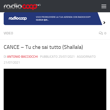
Salta al contenuto
VIDEO
0
CANCE – Tu che sai tutto (Shallala)
DI
ANTONIO BACCIOCCHI
· PUBBLICATO
25/07/2021
· AGGIORNATO
21/07/2021