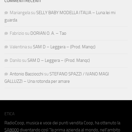
COMMENTI RECENTI
Mariangela
su
SELLY BABY MODELLA ITALIA – Luna lei mi
guarda
Fabrizio
su
DORIAN O. A. – Tao
Valentina
su
SAM D – Leggera – (Prod. Manqc)
Danilo
su
SAM D – Leggera – (Prod. Manqc)
Antonio Bacciocchi
su
STEFANO SPAZZI / IVANO MAGI
GALLUZZI – Una rotonda per amare
ETICA
RadioCoop, musica e voce dei punti vendita Coop, ha ottenuto la
SA8000
diventando così "la prima azienda al mondo, nell'ambito