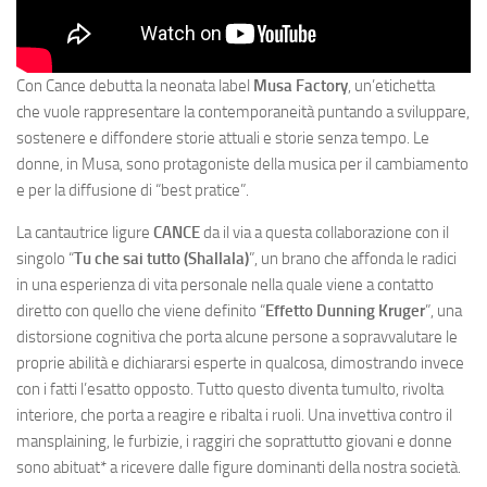
Con Cance debutta la neonata label
Musa Factory
,
un’etichetta
che vuole rappresentare la contemporaneità puntando a sviluppare,
sostenere e diffondere storie attuali e storie senza tempo. Le
donne, in Musa, sono protagoniste della musica per il cambiamento
e per la diffusione di “best pratice”.
La cantautrice ligure
CANCE
da il via a questa collaborazione con il
singolo “
Tu che sai tutto (Shallala)
”, un brano che affonda le radici
in una esperienza di vita personale nella quale viene a contatto
diretto con quello che viene definito “
Effetto Dunning Kruger
”, una
distorsione cognitiva che porta alcune persone a sopravvalutare le
proprie abilità e dichiararsi esperte in qualcosa, dimostrando invece
con i fatti l’esatto opposto. Tutto questo diventa tumulto, rivolta
interiore, che porta a reagire e ribalta i ruoli. Una invettiva contro il
mansplaining, le furbizie, i raggiri che soprattutto giovani e donne
sono abituat* a ricevere dalle figure dominanti della nostra società.