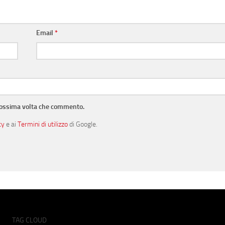
Email
*
prossima volta che commento.
cy
e ai
Termini di utilizzo
di Google.
TAG CLOUD