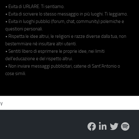
• Evita di URLARE. Ti sentiamo.
• Evita di scrivere lo stesso messaggio in più luoghi. Ti leggiamo.
• Evita in luoghi pubblici (forum, chat, community) polemiche e
questioni personali.
• Rispetta le idee altrui, le religioni e razze diverse dalla tua, non
bestemmiare né insultare altri utenti.
• Sentiti libero di esprimere le proprie idee, nei limiti
dell'educazione e del rispetto altrui.
• Non inviare messaggi pubblicitari, catene di Sant'Antonio o
cose simili.
cy