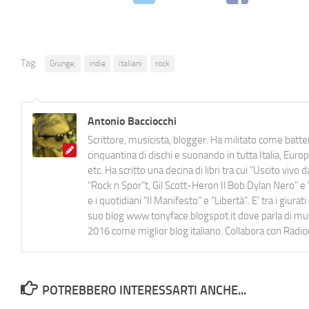
Tag:
Grunge;
indie
italiani
rock
Antonio Bacciocchi
Scrittore, musicista, blogger. Ha militato come batter
cinquantina di dischi e suonando in tutta Italia, E
etc. Ha scritto una decina di libri tra cui "Uscito viv
"Rock n Spor"t, Gil Scott-Heron Il Bob Dylan Nero" e "
e i quotidiani “Il Manifesto” e “Libertà”. E' tra i gi
suo blog www.tonyface.blogspot.it dove parla di music
2016 come miglior blog italiano. Collabora con Radi
POTREBBERO INTERESSARTI ANCHE...