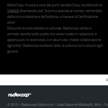
RadioCoop, musica e voce dei punti vendita Coop, ha ottenuto la
SA8000
diventando così "la prima azienda al mondo, nell'ambito
della comunicazione e dell'editoria, a ricevere la Certificazione
etica".
Dal punto di vista artistico e culturale, Radiocoop vanta un
primato: ascolta tutto quello che viene inviato in redazione, e
appena può, lo recensisce, e in alcuni casi, chiede collaborazione
agli artisti. Radiocoop sostiene l'arte, la cultura e la musica di ogni
genere.
A
© 2015 - Radiocoop Edizioni srl - Viale Giacomo Matteotti, 36/b - Fi