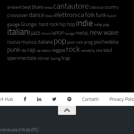
cantautore
blues
beat
country
ambient
classica
bossa
elettronica
dance
folk
funk
crossover
fusion
disco
indie
hip hop
Grunge;
hard rock
garage
indie pop
italiani
new wave
jazz
metal;
laPOP
lounge
kimura
pop
psichedelia
nuova musica italiana
prog
post rock
rock
punk
rap
soul
reggae
ska
r&b
rockabilly
rap italiano
sperimentale
trap
stoner
swing
rt Hub
Contatti
Privacy Poli
orenzuola d'Arda (PC)