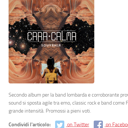
Secondo album per la band lombarda e corroborante prova 
sound si sposta agile tra emo, classic rock e band come F
grande intensità. Promossi a pieni voti.
Condividi l'articolo:
on Twitter
on Facebo