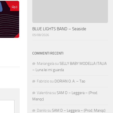
0
BLUE LIGHTS BAND – Seaside
05/08/2026
COMMENTI RECENTI
Mariangela
su
SELLY BABY MODELLA ITALIA
– Luna lei mi guarda
Fabrizio
su
DORIAN O. A. – Tao
Valentina
su
SAM D – Leggera – (Prod.
Manqc)
Danilo
su
SAM D – Leggera – (Prod. Manqc)