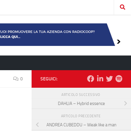
0
SEGUICI:
ARTICOLO SUCCESSIVO
DAHLIA – Hybrid essence
ARTICOLO PRECEDENTE
ANDREA CUBEDDU – Weak like a man