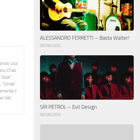
ALESSANDRO FERRETTI – Basta Walter!
06/08/2026
idendo una
Manu Chao
 Goal",
 "Vinile"
namente il
er del
SIR PETROL – Evil Design
06/08/2026