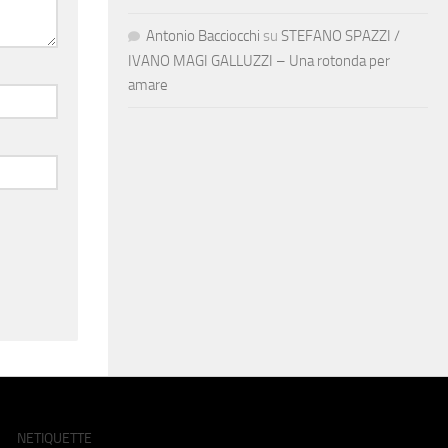
Antonio Bacciocchi
su
STEFANO SPAZZI /
IVANO MAGI GALLUZZI – Una rotonda per
amare
NETIQUETTE