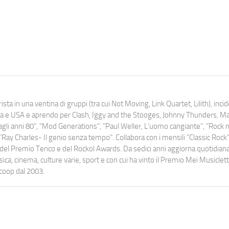
ista in una ventina di gruppi (tra cui Not Moving, Link Quartet, Lilith), inc
uropa e USA e aprendo per Clash, Iggy and the Stooges, Johnny Thunders, 
o dagli anni 80", "Mod Generations", "Paul Weller, L’uomo cangiante", "Rock n
Ray Charles- Il genio senza tempo". Collabora con i mensili “Classic Rock”,
urati del Premio Tenco e del Rockol Awards. Da sedici anni aggiorna quotidia
a, cinema, culture varie, sport e con cui ha vinto il Premio Mei Musiclett
ocoop dal 2003.