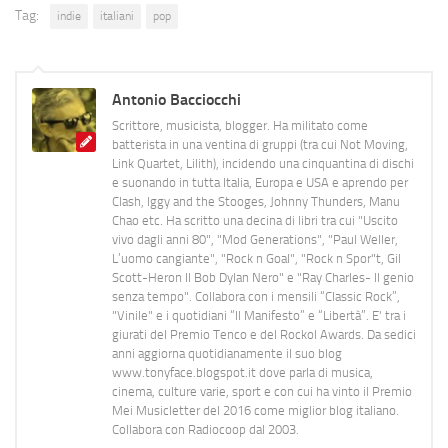
Tag:
indie
italiani
pop
Antonio Bacciocchi
Scrittore, musicista, blogger. Ha militato come
batterista in una ventina di gruppi (tra cui Not Moving,
Link Quartet, Lilith), incidendo una cinquantina di dischi
e suonando in tutta Italia, Europa e USA e aprendo per
Clash, Iggy and the Stooges, Johnny Thunders, Manu
Chao etc. Ha scritto una decina di libri tra cui "Uscito
vivo dagli anni 80", "Mod Generations", "Paul Weller,
L’uomo cangiante", "Rock n Goal", "Rock n Spor"t, Gil
Scott-Heron Il Bob Dylan Nero" e "Ray Charles- Il genio
senza tempo". Collabora con i mensili “Classic Rock”,
"Vinile" e i quotidiani “Il Manifesto” e “Libertà”. E' tra i
giurati del Premio Tenco e del Rockol Awards. Da sedici
anni aggiorna quotidianamente il suo blog
www.tonyface.blogspot.it dove parla di musica,
cinema, culture varie, sport e con cui ha vinto il Premio
Mei Musicletter del 2016 come miglior blog italiano.
Collabora con Radiocoop dal 2003.