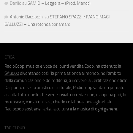
Danilo
su
SAM D – Leggera – (Prod. Manqc)
Antonio Bacciocchi
su
STEFANO SPAZZI / IVANO MAGI
GALLUZZI – Una rotonda per amare
ETICA
RadioCoop, musica e voce dei punti vendita Coop, ha ottenuto la
SA8000
diventando così "la prima azienda al mondo, nell'ambito
della comunicazione e dell'editoria, a ricevere la Certificazione etica".
Dal punto di vista artistico e culturale, Radiocoop vanta un primato:
ascolta tutto quello che viene inviato in redazione, e appena può, lo
recensisce, e in alcuni casi, chiede collaborazione agli artisti.
Radiocoop sostiene l'arte, la cultura e la musica di ogni genere.
TAG CLOUD