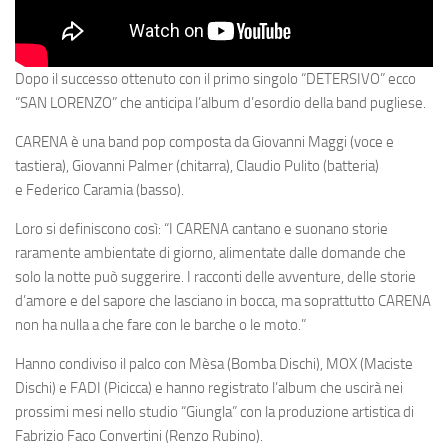
Dopo il successo ottenuto con il primo singolo “DETERSIVO” ecco
“SAN LORENZO” che anticipa l’album d’esordio della band pugliese.
CARENA
è una band pop composta da
Giovanni Maggi
(voce e
tastiera),
Giovanni Palmer
(chitarra),
Claudio Pulito
(batteria)
e
Federico Caramia
(basso).
Loro si definiscono così: “I CARENA cantano e suonano storie
raramente ambientate di giorno, alimentate dalle domande che
solo la notte può suggerire. I racconti delle avventure, delle storie
d’amore e del sapore che lasciano in bocca, ma soprattutto CARENA
non ha nulla a che fare con le barche o le moto.”
Hanno condiviso il palco con
Mèsa
(Bomba Dischi),
MOX
(Maciste
Dischi) e
FADI
(Picicca) e hanno registrato l’album che uscirà nei
prossimi mesi nello studio “Giungla” con la produzione artistica di
Fabrizio Faco Convertini (Renzo Rubino).