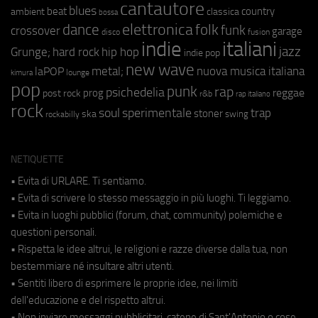
cantautore
blues
beat
country
ambient
classica
bossa
elettronica
dance
folk
funk
crossover
garage
fusion
disco
indie
italiani
jazz
hip hop
Grunge;
hard rock
indie pop
new wave
metal;
nuova musica italiana
laPOP
lounge
kimura
pop
punk
rap
psichedelia
reggae
prog
post rock
r&b
rap italiano
rock
soul
sperimentale
trap
stoner
ska
swing
rockabilly
NETIQUETTE
• Evita di URLARE. Ti sentiamo.
• Evita di scrivere lo stesso messaggio in più luoghi. Ti leggiamo.
• Evita in luoghi pubblici (forum, chat, community) polemiche e
questioni personali.
• Rispetta le idee altrui, le religioni e razze diverse dalla tua, non
bestemmiare né insultare altri utenti.
• Sentiti libero di esprimere le proprie idee, nei limiti
dell'educazione e del rispetto altrui.
• Non inviare messaggi pubblicitari, catene di Sant'Antonio o cose