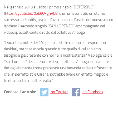
Nel gennaio 2019 è uscito il primo singolo “DETERSIVO”
(
https://youtu.be/0oE6Q-ghVb8
) che ha riscontrato un ottimo
successo su Spotify, ora con l’avvicinarsi dell’uscita del nuovo album
lanciano il secondo singolo “SAN LORENZO” accompagnato dal
videoclip accattivante diretto dal collettivo Ahooga.
“Durante la notte del 10 agosto le stelle cadono e si esprimono
desideri, ma cosa accade quando tutto quello di cui abbiamo
bisogno è già presente con noi nella nostra stanza? A spiegarcelo è
“San Lorenzo” dei Carena. Il video, diretto da
Ahooga
, ci fa vedere
dettagliatamente come preparare una bevanda estiva rinfrescante
che, in perfetto stile Carena, potrebbe avere un effetto magico e
teletrasportarci in altre realtà.”
Condividi l'articolo:
on Twitter
on Facebook