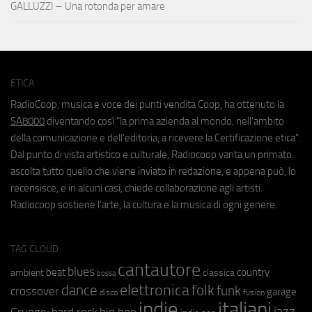
GALLUZZI – Una rotonda per amare
ETICA
RadioCoop, musica e voce dei punti vendita Coop, ha ottenuto la
SA8000
diventando così "la prima azienda al mondo, nell'ambito
della comunicazione e dell'editoria, a ricevere la Certificazione etica".
Dal punto di vista artistico e culturale, Radiocoop vanta un primato:
ascolta tutto quello che viene inviato in redazione, e appena può, lo
recensisce, e in alcuni casi, chiede collaborazione agli artisti.
Radiocoop sostiene l'arte, la cultura e la musica di ogni genere.
TAG CLOUD
cantautore
blues
beat
country
ambient
classica
bossa
elettronica
dance
folk
funk
crossover
garage
fusion
disco
indie
italiani