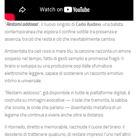
“
Restami addosso
”, il nuovo singolo di
Carlo Audino
, una ballata
contemporanea che esplora il confine sottile tra presenza e
assenza, tra ciò che resta e ciò che inevitabilmente cambia.
Ambientata tra cieli rossi e mare blu, la canzone racconta un amore
sospeso nel tempo, fatto di gesti semplici e promesse fragili. Il
brano si sviluppa su una produzione pop dalle sfumature
elettroniche leggere, capace di sostenere un racconto emotivo
intimo e universale.
“Restami addosso”, già disponibile in tutte le piattaforme digitali, è
costruita su immagini evocative — il sole che tramonta, la sabbia
che scivola, le onde che parlano — diventando metafora di un
legame che continua a vivere anche oltre la distanza.
Il ritornello, diretto e memorabile, racchiude il cuore del brano: il
desiderio di trattenere qualcuno, di restare impressi l’uno nell’altro