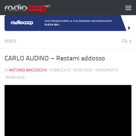
Salta al contenuto
VIDEO
0
CARLO AUDINO – Restami addosso
DI
ANTONIO BACCIOCCHI
· PUBBLICATO
19/06/2026
· AGGIORNATO
18/06/2026