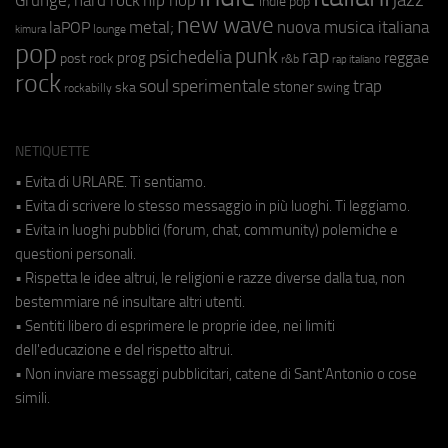
jazz
hip hop
Grunge;
hard rock
indie pop
new wave
metal;
nuova musica italiana
laPOP
lounge
kimura
pop
punk
rap
psichedelia
reggae
prog
post rock
r&b
rap italiano
rock
soul
sperimentale
trap
stoner
ska
swing
rockabilly
NETIQUETTE
• Evita di URLARE. Ti sentiamo.
• Evita di scrivere lo stesso messaggio in più luoghi. Ti leggiamo.
• Evita in luoghi pubblici (forum, chat, community) polemiche e
questioni personali.
• Rispetta le idee altrui, le religioni e razze diverse dalla tua, non
bestemmiare né insultare altri utenti.
• Sentiti libero di esprimere le proprie idee, nei limiti
dell'educazione e del rispetto altrui.
• Non inviare messaggi pubblicitari, catene di Sant'Antonio o cose
simili.