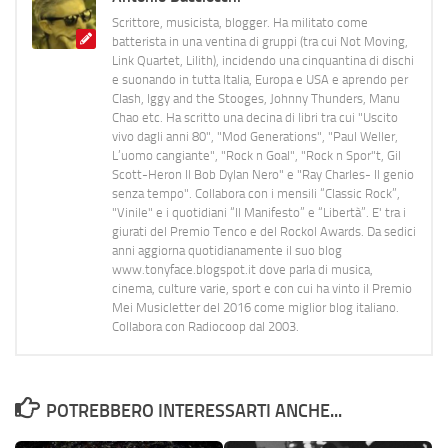
Scrittore, musicista, blogger. Ha militato come
batterista in una ventina di gruppi (tra cui Not Moving,
Link Quartet, Lilith), incidendo una cinquantina di dischi
e suonando in tutta Italia, Europa e USA e aprendo per
Clash, Iggy and the Stooges, Johnny Thunders, Manu
Chao etc. Ha scritto una decina di libri tra cui "Uscito
vivo dagli anni 80", "Mod Generations", "Paul Weller,
L’uomo cangiante", "Rock n Goal", "Rock n Spor"t, Gil
Scott-Heron Il Bob Dylan Nero" e "Ray Charles- Il genio
senza tempo". Collabora con i mensili “Classic Rock”,
"Vinile" e i quotidiani “Il Manifesto” e “Libertà”. E' tra i
giurati del Premio Tenco e del Rockol Awards. Da sedici
anni aggiorna quotidianamente il suo blog
www.tonyface.blogspot.it dove parla di musica,
cinema, culture varie, sport e con cui ha vinto il Premio
Mei Musicletter del 2016 come miglior blog italiano.
Collabora con Radiocoop dal 2003.
POTREBBERO INTERESSARTI ANCHE...