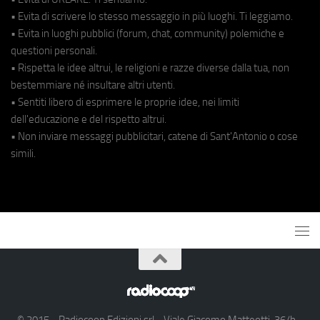
• Evita di scrivere lo stesso messaggio in più luoghi. Ti leggiamo.
• Evita in luoghi pubblici (forum, chat, community) polemiche e
questioni personali.
• Rispetta le idee altrui, le religioni e razze diverse dalla tua, non
bestemmiare né insultare altri utenti.
• Sentiti libero di esprimere le proprie idee, nei limiti
dell'educazione e del rispetto altrui.
• Non inviare messaggi pubblicitari, catene di Sant'Antonio o cose
simili.
© 2015 - Radiocoop Edizioni srl - Viale Giacomo Matteotti, 36/b -