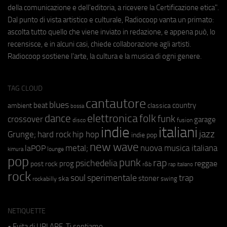
della comunicazione e dell'editoria, a ricevere la Certificazione etica".
Dal punto di vista artistico e culturale, Radiocoop vanta un primato:
ascolta tutto quello che viene inviato in redazione, e appena può, lo
recensisce, e in alcuni casi, chiede collaborazione agli artisti.
Radiocoop sostiene l'arte, la cultura e la musica di ogni genere.
TAG CLOUD
cantautore
blues
beat
country
ambient
classica
bossa
elettronica
dance
folk
funk
crossover
garage
fusion
disco
indie
italiani
jazz
hip hop
Grunge;
hard rock
indie pop
new wave
metal;
nuova musica italiana
laPOP
lounge
kimura
pop
punk
rap
psichedelia
reggae
prog
post rock
r&b
rap italiano
rock
soul
sperimentale
trap
stoner
ska
swing
rockabilly
NETIQUETTE
• Evita di URLARE. Ti sentiamo.