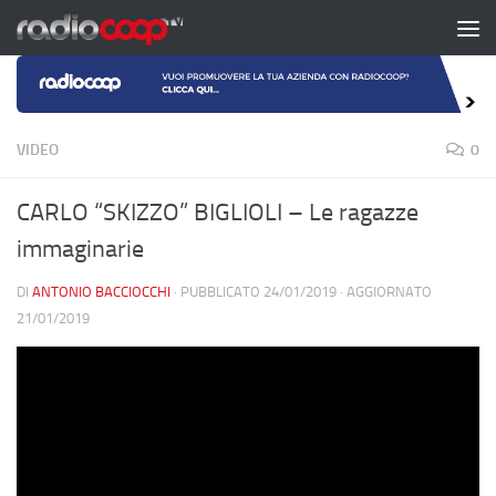
Salta al contenuto
VIDEO
0
CARLO “SKIZZO” BIGLIOLI – Le ragazze
immaginarie
DI
ANTONIO BACCIOCCHI
· PUBBLICATO
24/01/2019
· AGGIORNATO
21/01/2019