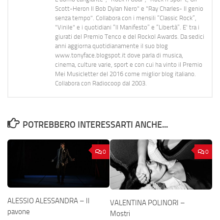
Scott-Heron Il Bob Dylan Nero" e "Ray Charles- Il genio
senza tempo". Collabora con i mensili “Classic Rock”,
"Vinile" e i quotidiani “Il Manifesto” e “Libertà”. E' tra i
giurati del Premio Tenco e del Rockol Awards. Da sedici
anni aggiorna quotidianamente il suo blog
www.tonyface.blogspot.it dove parla di musica,
cinema, culture varie, sport e con cui ha vinto il Premio
Mei Musicletter del 2016 come miglior blog italiano.
Collabora con Radiocoop dal 2003.
POTREBBERO INTERESSARTI ANCHE...
0
0
ALESSIO ALESSANDRA – Il
VALENTINA POLINORI –
pavone
Mostri