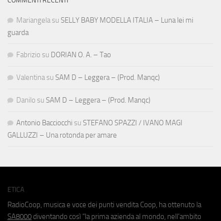
COMMENTI RECENTI
Mariangela
su
SELLY BABY MODELLA ITALIA – Luna lei mi
guarda
Fabrizio
su
DORIAN O. A. – Tao
Valentina
su
SAM D – Leggera – (Prod. Manqc)
Danilo
su
SAM D – Leggera – (Prod. Manqc)
Antonio Bacciocchi
su
STEFANO SPAZZI / IVANO MAGI
GALLUZZI – Una rotonda per amare
ETICA
RadioCoop, musica e voce dei punti vendita Coop, ha ottenuto la
SA8000
diventando così "la prima azienda al mondo, nell'ambito