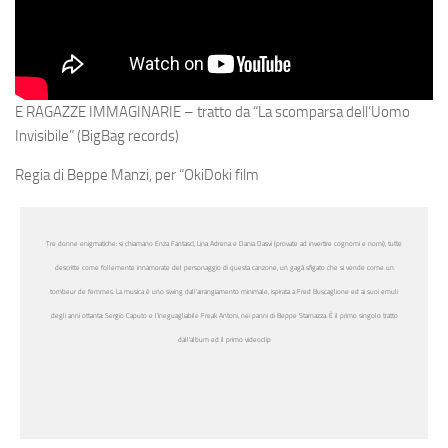
E RAGAZZE IMMAGINARIE – tratto da “La scomparsa dell’Uomo
Invisibile” (BigBag records)
Regia di Beppe Manzi, per “OkiDoki film
Tre donne enigmatiche: si chiamano Enza Fantascì, Lina Adrena e Dania Dasvi (provate ad invertire cognomi e nomi), tutte
descritte come follemente innamorate del personaggio di questa canzone, un gagà sfigato che si vende come un
tombeur de femmes. La musica è uno swing dall’arrangiamento minimale, ispirata a Fred Buscaglione ed ai suoi emuli
degli anni ottanta: Sergio Caputo e l’ineguagliabile Freak Antoni, nei panni di Beppe Starnazza. È il primo singolo tratto
dall’album ed il primo videoclip