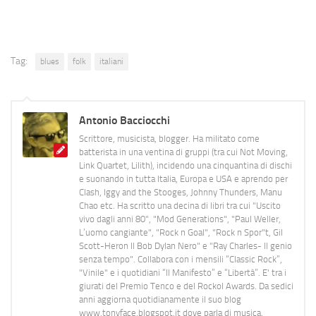
Tag:
blues
folk
italiani
Antonio Bacciocchi
Scrittore, musicista, blogger. Ha militato come
batterista in una ventina di gruppi (tra cui Not Moving,
Link Quartet, Lilith), incidendo una cinquantina di dischi
e suonando in tutta Italia, Europa e USA e aprendo per
Clash, Iggy and the Stooges, Johnny Thunders, Manu
Chao etc. Ha scritto una decina di libri tra cui "Uscito
vivo dagli anni 80", "Mod Generations", "Paul Weller,
L’uomo cangiante", "Rock n Goal", "Rock n Spor"t, Gil
Scott-Heron Il Bob Dylan Nero" e "Ray Charles- Il genio
senza tempo". Collabora con i mensili “Classic Rock”,
"Vinile" e i quotidiani “Il Manifesto” e “Libertà”. E' tra i
giurati del Premio Tenco e del Rockol Awards. Da sedici
anni aggiorna quotidianamente il suo blog
www.tonyface.blogspot.it dove parla di musica,