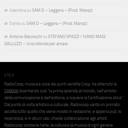
Valentina
su
SAM D – Leggera – (Prod. Manqc)
Danilo
su
SAM D – Leggera – (Prod. Manqc)
Antonio Bacciocchi
su
STEFANO SPAZZI / IVANO MAGI
GALLUZZI – Una rotonda per amare
ETICA
RadioCoop, musica e voce dei punti vendita Coop, ha ottenuto la
SA8000
diventando così "la prima azienda al mondo, nell'ambito
della comunicazione e dell'editoria, a ricevere la Certificazione etica".
Dal punto di vista artistico e culturale, Radiocoop vanta un primato:
ascolta tutto quello che viene inviato in redazione, e appena può, lo
recensisce, e in alcuni casi, chiede collaborazione agli artisti.
Radiocoop sostiene l'arte, la cultura e la musica di ogni genere.