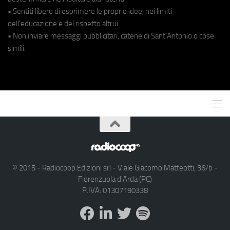
• Sentiti libero di esprimere le proprie idee, nei limiti
dell'educazione e del rispetto altrui.
• Non inviare messaggi pubblicitari, catene di Sant'Antonio o cose
simili.
© 2015 - Radiocoop Edizioni srl - Viale Giacomo Matteotti, 36/b -
Fiorenzuola d'Arda (PC)
P.IVA: 01307190338