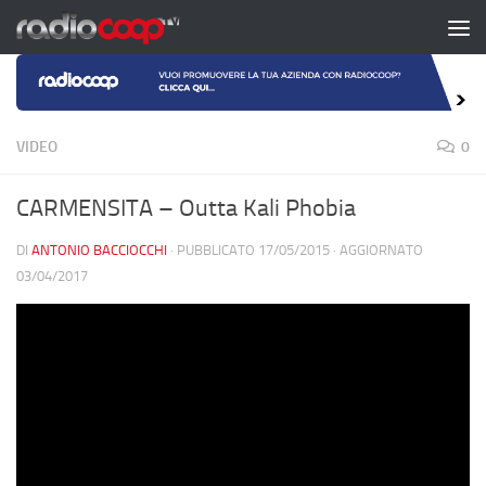
Salta al contenuto
VIDEO
0
CARMENSITA – Outta Kali Phobia
DI
ANTONIO BACCIOCCHI
· PUBBLICATO
17/05/2015
· AGGIORNATO
03/04/2017