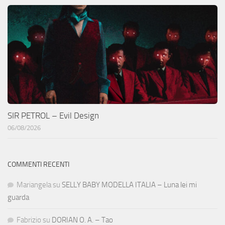
SIR PETROL – Evil Design
06/08/2026
COMMENTI RECENTI
Mariangela
su
SELLY BABY MODELLA ITALIA – Luna lei mi
guarda
Fabrizio
su
DORIAN O. A. – Tao