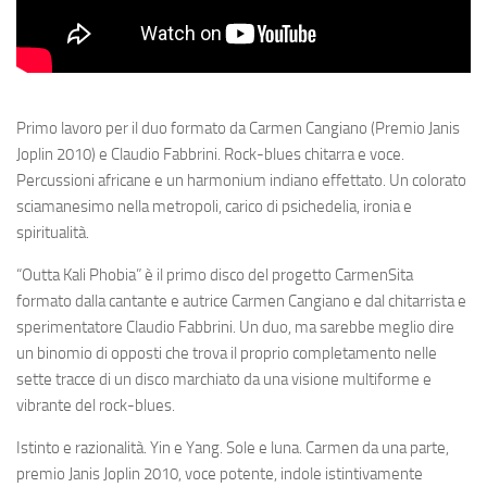
Primo lavoro per il duo formato da Carmen Cangiano (Premio Janis
Joplin 2010) e Claudio Fabbrini. Rock-blues chitarra e voce.
Percussioni africane e un harmonium indiano effettato. Un colorato
sciamanesimo nella metropoli, carico di psichedelia, ironia e
spiritualità.
“Outta Kali Phobia” è il primo disco del progetto CarmenSita
formato dalla cantante e autrice Carmen Cangiano e dal chitarrista e
sperimentatore Claudio Fabbrini. Un duo, ma sarebbe meglio dire
un binomio di opposti che trova il proprio completamento nelle
sette tracce di un disco marchiato da una visione multiforme e
vibrante del rock-blues.
Istinto e razionalità. Yin e Yang. Sole e luna. Carmen da una parte,
premio Janis Joplin 2010, voce potente, indole istintivamente