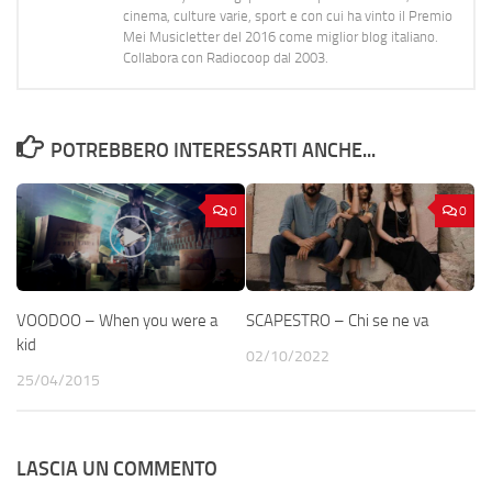
cinema, culture varie, sport e con cui ha vinto il Premio
Mei Musicletter del 2016 come miglior blog italiano.
Collabora con Radiocoop dal 2003.
POTREBBERO INTERESSARTI ANCHE...
0
0
VOODOO – When you were a
SCAPESTRO – Chi se ne va
kid
02/10/2022
25/04/2015
LASCIA UN COMMENTO