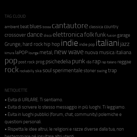
TAG CLOUD
cantautore
blues
beat
country
ambient
classica
bossa
elettronica
dance
folk
funk
crossover
garage
fusion
disco
indie
italiani
jazz
hip hop
Grunge;
hard rock
indie pop
new wave
metal;
nuova musica italiana
laPOP
lounge
kimura
pop
punk
rap
psichedelia
reggae
prog
post rock
r&b
rap italiano
rock
soul
sperimentale
trap
stoner
ska
swing
rockabilly
NETIQUETTE
• Evita di URLARE. Ti sentiamo.
• Evita di scrivere lo stesso messaggio in più luoghi. Ti leggiamo.
• Evita in luoghi pubblici (forum, chat, community) polemiche e
questioni personali.
• Rispetta le idee altrui, le religioni e razze diverse dalla tua, non
bestemmiare né insultare altri utenti.