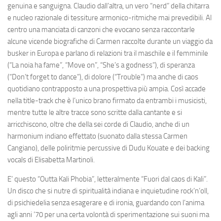
genuina e sanguigna. Claudio dall’altra, un vero “nerd” della chitarra
e nucleo razionale di tessiture armonico-ritmiche mai prevedibili. Al
centro una manciata di canzoni che evocano senza raccontarle
alcune vicende biografiche di Carmen raccolte durante un viaggio da
busker in Europa e parlano di relazioni tra il maschile e il femminile
(“La noia ha fame”, “Move on”, “She’s a godness”), di speranza
(“Don’t forget to dance”), di dolore (“Trouble”) ma anche di caos
quotidiano contrapposto a una prospettiva più ampia. Così accade
nella title-track che è l’unico brano firmato da entrambi i musicisti,
mentre tutte le altre tracce sono scritte dalla cantante e si
arricchiscono, oltre che della sei corde di Claudio, anche di un
harmonium indiano effettato (suonato dalla stessa Carmen
Cangiano), delle poliritmie percussive di Dudu Kouate e dei backing
vocals di Elisabetta Martinoli.
E’ questo “Outta Kali Phobia”, letteralmente “Fuori dal caos di Kali”.
Un disco che si nutre di spiritualità indiana e inquietudine rock’n’oll,
di psichiedelia senza esagerare e di ironia, guardando con l’anima
agli anni ’70 per una certa volontà di sperimentazione sui suoni ma