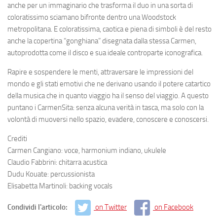
anche per un immaginario che trasforma il duo in una sorta di
coloratissimo sciamano bifronte dentro una Woodstock
metropolitana. E coloratissima, caotica e piena di simboli è del resto
anche la copertina “gonghiana” disegnata dalla stessa Carmen,
autoprodotta come il disco e sua ideale controparte iconografica.
Rapire e sospendere le menti, attraversare le impressioni del
mondo e gli stati emotivi che ne derivano usando il potere catartico
della musica che in quanto viaggio ha il senso del viaggio. A questo
puntano i CarmenSita: senza alcuna verità in tasca, ma solo con la
volontà di muoversi nello spazio, evadere, conoscere e conoscersi.
Crediti
Carmen Cangiano: voce, harmonium indiano, ukulele
Claudio Fabbrini: chitarra acustica
Dudu Kouate: percussionista
Elisabetta Martinoli: backing vocals
Condividi l'articolo:
on Twitter
on Facebook