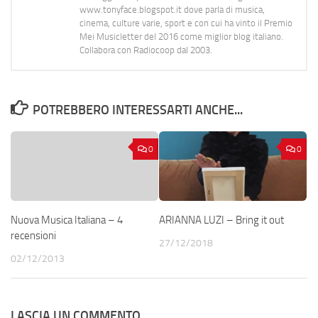
www.tonyface.blogspot.it dove parla di musica,
cinema, culture varie, sport e con cui ha vinto il Premio
Mei Musicletter del 2016 come miglior blog italiano.
Collabora con Radiocoop dal 2003.
POTREBBERO INTERESSARTI ANCHE...
0
0
Nuova Musica Italiana – 4
ARIANNA LUZI – Bring it out
recensioni
27/12/2018
02/12/2013
LASCIA UN COMMENTO