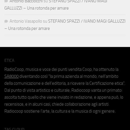
Antonio Bacciocchi
su
STEFANO SPAZZI / IVANO MAGI
GALLUZZI – Una rotonda per amare
Antonio Vasapollo
su
STEFANO SPAZZI / IVANO MAGI GALLUZZI
– Una rotonda per amare
ETICA
RadioCoop, musica e voce dei punti vendita Coop, ha ottenuto la
SA8000
diventando così "la prima azienda al mondo, nell'ambito
della comunicazione e dell'editoria, a ricevere la Certificazione etica".
Dal punto di vista artistico e culturale, Radiocoop vanta un primato:
ascolta tutto quello che viene inviato in redazione, e appena può, lo
recensisce, e in alcuni casi, chiede collaborazione agli artisti.
Radiocoop sostiene l'arte, la cultura e la musica di ogni genere.
TAG CLOUD