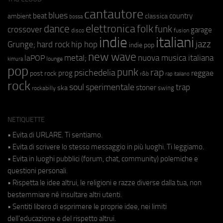
cantautore
blues
beat
country
ambient
classica
bossa
elettronica
dance
folk
funk
crossover
garage
fusion
disco
indie
italiani
jazz
hip hop
Grunge;
hard rock
indie pop
new wave
metal;
nuova musica italiana
laPOP
lounge
kimura
pop
punk
rap
psichedelia
reggae
prog
post rock
r&b
rap italiano
rock
soul
sperimentale
trap
stoner
ska
swing
rockabilly
NETIQUETTE
• Evita di URLARE. Ti sentiamo.
• Evita di scrivere lo stesso messaggio in più luoghi. Ti leggiamo.
• Evita in luoghi pubblici (forum, chat, community) polemiche e
questioni personali.
• Rispetta le idee altrui, le religioni e razze diverse dalla tua, non
bestemmiare né insultare altri utenti.
• Sentiti libero di esprimere le proprie idee, nei limiti
dell'educazione e del rispetto altrui.