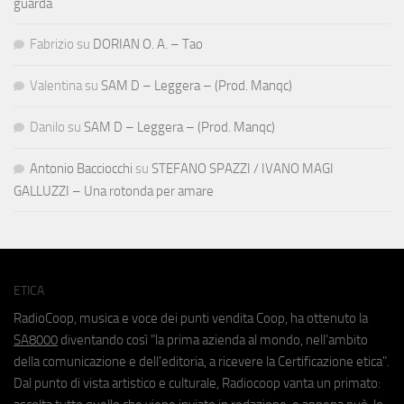
guarda
Fabrizio
su
DORIAN O. A. – Tao
Valentina
su
SAM D – Leggera – (Prod. Manqc)
Danilo
su
SAM D – Leggera – (Prod. Manqc)
Antonio Bacciocchi
su
STEFANO SPAZZI / IVANO MAGI
GALLUZZI – Una rotonda per amare
ETICA
RadioCoop, musica e voce dei punti vendita Coop, ha ottenuto la
SA8000
diventando così "la prima azienda al mondo, nell'ambito
della comunicazione e dell'editoria, a ricevere la Certificazione etica".
Dal punto di vista artistico e culturale, Radiocoop vanta un primato: