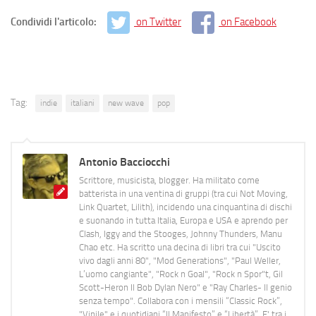
Condividi l'articolo:
on Twitter
on Facebook
Tag:
indie
italiani
new wave
pop
Antonio Bacciocchi
Scrittore, musicista, blogger. Ha militato come
batterista in una ventina di gruppi (tra cui Not Moving,
Link Quartet, Lilith), incidendo una cinquantina di dischi
e suonando in tutta Italia, Europa e USA e aprendo per
Clash, Iggy and the Stooges, Johnny Thunders, Manu
Chao etc. Ha scritto una decina di libri tra cui "Uscito
vivo dagli anni 80", "Mod Generations", "Paul Weller,
L’uomo cangiante", "Rock n Goal", "Rock n Spor"t, Gil
Scott-Heron Il Bob Dylan Nero" e "Ray Charles- Il genio
senza tempo". Collabora con i mensili “Classic Rock”,
"Vinile" e i quotidiani “Il Manifesto” e “Libertà”. E' tra i