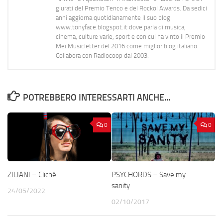
giurati del Premio Tenco e del Rockol Awards. Da sedici
anni aggiorna quotidianamente il suo blog
www.tonyface.blogspot.it dove parla di musica,
cinema, culture varie, sport e con cui ha vinto il Premio
Mei Musicletter del 2016 come miglior blog italiano.
Collabora con Radiocoop dal 2003.
POTREBBERO INTERESSARTI ANCHE...
0
0
ZILIANI – Cliché
PSYCHORDS – Save my
sanity
24/05/2022
02/10/2017