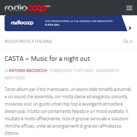
Salta al contenuto
NUOVA MUSICA ITALIANA
0
CASTA – Music for a night out
DI
ANTONIO BACCIOCCHI
· PUBBLICATO
11/07/2025
· AGGIORNATO
09/07/2025
Terzo album per il trio mantovano, un lavoro dalle tonalità autunnali
e un sound che assembla, con molta classe ed eleganza, sonorità,
movenze soul, un gusto urban/hip hop e avvolgenti atmosfere
dream pop. Il tutto con portamento felpato e un mood ovattato. Il
risultato è molto affascinante, ricco di groove sensuale e soluzioni
ritmiche efficaci, unite ad arrangiamenti di granze raffinatezza.
Ottimo.