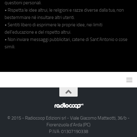
questioni personali.
• Rispetta le idee altrui, le religioni e razze diverse dalla tua, non
bestemmiare né insultare altri utenti.
• Sentiti libero di esprimere le proprie idee, nei limiti
dell'educazione e del rispetto altrui.
• Non inviare messaggi pubblicitari, catene di Sant'Antonio o cose
simili.
© 2015 - Radiocoop Edizioni srl - Viale Giacomo Matteotti, 36/b -
Fiorenzuola d'Arda (PC)
P.IVA: 01307190338