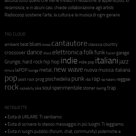
ascolta tutto quello che viene inviato in redazione, e appena può, lo
recensisce, e in alcuni casi, chiede collaborazione agli artisti.
Radiocoop sostiene l'arte, la cultura e la musica di ogni genere.
TAG CLOUD
cantautore
blues
beat
country
ambient
classica
bossa
elettronica
dance
folk
funk
crossover
garage
fusion
disco
indie
italiani
jazz
hip hop
Grunge;
hard rock
indie pop
new wave
metal;
nuova musica italiana
laPOP
lounge
kimura
pop
punk
rap
psichedelia
reggae
prog
post rock
r&b
rap italiano
rock
soul
sperimentale
trap
stoner
ska
swing
rockabilly
NETIQUETTE
• Evita di URLARE. Ti sentiamo.
• Evita di scrivere lo stesso messaggio in più luoghi. Ti leggiamo.
• Evita in luoghi pubblici (forum, chat, community) polemiche e