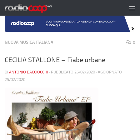
Salta al contenuto
NUOVA MUSICA ITALIANA
0
CECILIA STALLONE – Fiabe urbane
DI
ANTONIO BACCIOCCHI
· PUBBLICATO
26/02/2020
· AGGIORNATO
25/02/2020