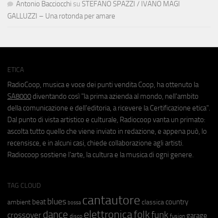
Antonio Bacciocchi
su
STEFANO SPAZZI / IVANO MAGI
GALLUZZI – Una rotonda per amare
ETICA
RadioCoop, musica e voce dei punti vendita Coop, ha ottenuto la
SA8000
diventando così "la prima azienda al mondo, nell'ambito
della comunicazione e dell'editoria, a ricevere la Certificazione etica".
Dal punto di vista artistico e culturale, Radiocoop vanta un primato:
ascolta tutto quello che viene inviato in redazione, e appena può, lo
recensisce, e in alcuni casi, chiede collaborazione agli artisti.
Radiocoop sostiene l'arte, la cultura e la musica di ogni genere.
TAG CLOUD
cantautore
blues
beat
country
ambient
classica
bossa
elettronica
dance
folk
funk
crossover
garage
fusion
disco