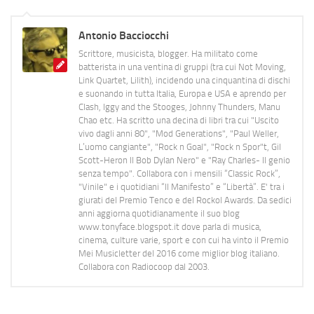
Antonio Bacciocchi
Scrittore, musicista, blogger. Ha militato come
batterista in una ventina di gruppi (tra cui Not Moving,
Link Quartet, Lilith), incidendo una cinquantina di dischi
e suonando in tutta Italia, Europa e USA e aprendo per
Clash, Iggy and the Stooges, Johnny Thunders, Manu
Chao etc. Ha scritto una decina di libri tra cui "Uscito
vivo dagli anni 80", "Mod Generations", "Paul Weller,
L’uomo cangiante", "Rock n Goal", "Rock n Spor"t, Gil
Scott-Heron Il Bob Dylan Nero" e "Ray Charles- Il genio
senza tempo". Collabora con i mensili “Classic Rock”,
"Vinile" e i quotidiani “Il Manifesto” e “Libertà”. E' tra i
giurati del Premio Tenco e del Rockol Awards. Da sedici
anni aggiorna quotidianamente il suo blog
www.tonyface.blogspot.it dove parla di musica,
cinema, culture varie, sport e con cui ha vinto il Premio
Mei Musicletter del 2016 come miglior blog italiano.
Collabora con Radiocoop dal 2003.