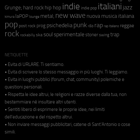
indie
italiani
jazz
hip hop
Grunge;
hard rock
indie pop
new wave
metal;
nuova musica italiana
laPOP
lounge
kimura
pop
punk
rap
psichedelia
reggae
prog
post rock
r&b
rap italiano
rock
soul
sperimentale
trap
stoner
ska
swing
rockabilly
NETIQUETTE
• Evita di URLARE. Ti sentiamo.
• Evita di scrivere lo stesso messaggio in più luoghi. Ti leggiamo.
• Evita in luoghi pubblici (forum, chat, community) polemiche e
questioni personali.
• Rispetta le idee altrui, le religioni e razze diverse dalla tua, non
bestemmiare né insultare altri utenti.
• Sentiti libero di esprimere le proprie idee, nei limiti
dell'educazione e del rispetto altrui.
• Non inviare messaggi pubblicitari, catene di Sant'Antonio o cose
simili.