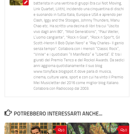
batterista in una ventina di gruppi (tra cui Not Moving,
Link Quartet, Lilith), incidendo una cinquantina di dischi
e suonando in tutta Italia, Europa e USA e aprendo per
Clash, Iggy and the Stooges, Johnny Thunders, Manu
Chao etc. Ha scritto una decina di libri tra cui "Uscito
vivo dagli anni 80", "Mod Generations", "Paul Weller,
L’uomo cangiante", "Rock n Goal", "Rock n Spor"t, Gil
Scott-Heron Il Bob Dylan Nero" e "Ray Charles- Il genio
senza tempo". Collabora con i mensili “Classic Rock”,
"Vinile" e i quotidiani “Il Manifesto” e “Libertà”. E' tra i
giurati del Premio Tenco e del Rockol Awards. Da sedici
anni aggiorna quotidianamente il suo blog
www.tonyface.blogspot.it dove parla di musica,
cinema, culture varie, sport e con cui ha vinto il Premio
Mei Musicletter del 2016 come miglior blog italiano.
Collabora con Radiocoop dal 2003.
POTREBBERO INTERESSARTI ANCHE...
0
0