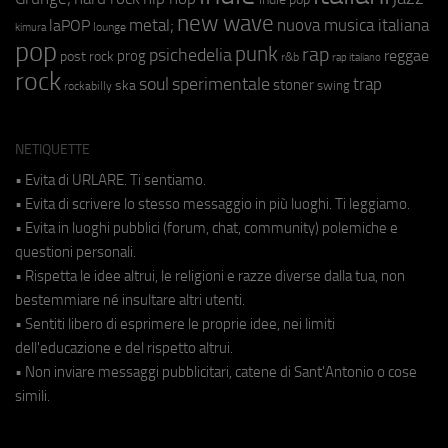
new wave
metal;
nuova musica italiana
laPOP
lounge
kimura
pop
punk
rap
psichedelia
reggae
prog
post rock
r&b
rap italiano
rock
soul
sperimentale
trap
stoner
ska
swing
rockabilly
NETIQUETTE
• Evita di URLARE. Ti sentiamo.
• Evita di scrivere lo stesso messaggio in più luoghi. Ti leggiamo.
• Evita in luoghi pubblici (forum, chat, community) polemiche e
questioni personali.
• Rispetta le idee altrui, le religioni e razze diverse dalla tua, non
bestemmiare né insultare altri utenti.
• Sentiti libero di esprimere le proprie idee, nei limiti
dell'educazione e del rispetto altrui.
• Non inviare messaggi pubblicitari, catene di Sant'Antonio o cose
simili.