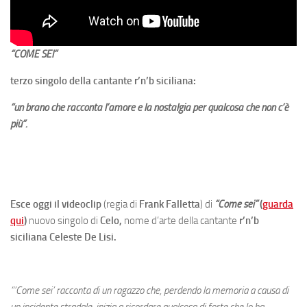
“COME SEI”
terzo singolo della cantante r’n’b siciliana:
“un brano che racconta l’amore e la nostalgia per qualcosa che non c’è
più”.
Esce oggi il videoclip
(regia di
Frank Falletta
) di
“Come sei”
(
guarda
qui
)
nuovo singolo di
Celo,
nome d’arte della cantante
r’n’b
siciliana Celeste De Lisi.
“’Come sei’ racconta di un ragazzo che, perdendo la memoria a causa di
un incidente stradale, inizia a ricordare qualcosa di forte che lo ha