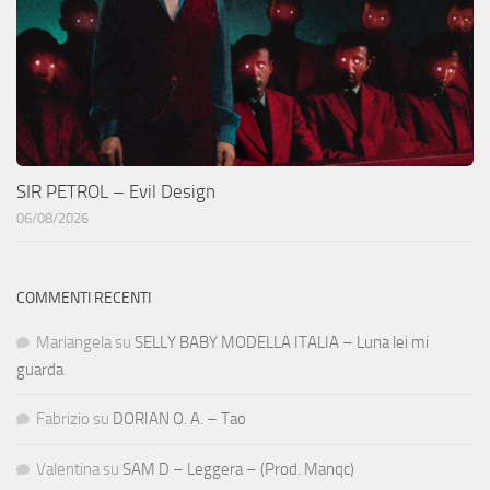
SIR PETROL – Evil Design
06/08/2026
COMMENTI RECENTI
Mariangela
su
SELLY BABY MODELLA ITALIA – Luna lei mi
guarda
Fabrizio
su
DORIAN O. A. – Tao
Valentina
su
SAM D – Leggera – (Prod. Manqc)