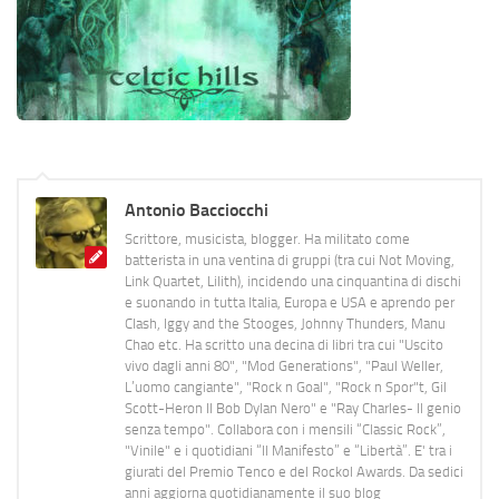
Antonio Bacciocchi
Scrittore, musicista, blogger. Ha militato come
batterista in una ventina di gruppi (tra cui Not Moving,
Link Quartet, Lilith), incidendo una cinquantina di dischi
e suonando in tutta Italia, Europa e USA e aprendo per
Clash, Iggy and the Stooges, Johnny Thunders, Manu
Chao etc. Ha scritto una decina di libri tra cui "Uscito
vivo dagli anni 80", "Mod Generations", "Paul Weller,
L’uomo cangiante", "Rock n Goal", "Rock n Spor"t, Gil
Scott-Heron Il Bob Dylan Nero" e "Ray Charles- Il genio
senza tempo". Collabora con i mensili “Classic Rock”,
"Vinile" e i quotidiani “Il Manifesto” e “Libertà”. E' tra i
giurati del Premio Tenco e del Rockol Awards. Da sedici
anni aggiorna quotidianamente il suo blog