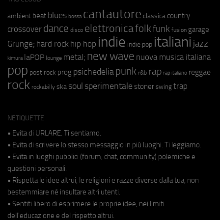
cantautore
blues
beat
country
ambient
classica
bossa
elettronica
dance
folk
funk
crossover
garage
fusion
disco
indie
italiani
jazz
hip hop
Grunge;
hard rock
indie pop
new wave
metal;
nuova musica italiana
laPOP
lounge
kimura
pop
punk
rap
psichedelia
reggae
prog
post rock
r&b
rap italiano
rock
soul
sperimentale
trap
stoner
ska
swing
rockabilly
NETIQUETTE
• Evita di URLARE. Ti sentiamo.
• Evita di scrivere lo stesso messaggio in più luoghi. Ti leggiamo.
• Evita in luoghi pubblici (forum, chat, community) polemiche e
questioni personali.
• Rispetta le idee altrui, le religioni e razze diverse dalla tua, non
bestemmiare né insultare altri utenti.
• Sentiti libero di esprimere le proprie idee, nei limiti
dell'educazione e del rispetto altrui.