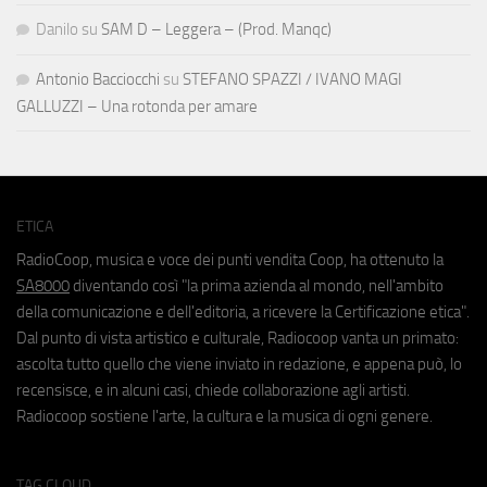
Danilo
su
SAM D – Leggera – (Prod. Manqc)
Antonio Bacciocchi
su
STEFANO SPAZZI / IVANO MAGI
GALLUZZI – Una rotonda per amare
ETICA
RadioCoop, musica e voce dei punti vendita Coop, ha ottenuto la
SA8000
diventando così "la prima azienda al mondo, nell'ambito
della comunicazione e dell'editoria, a ricevere la Certificazione etica".
Dal punto di vista artistico e culturale, Radiocoop vanta un primato:
ascolta tutto quello che viene inviato in redazione, e appena può, lo
recensisce, e in alcuni casi, chiede collaborazione agli artisti.
Radiocoop sostiene l'arte, la cultura e la musica di ogni genere.
TAG CLOUD