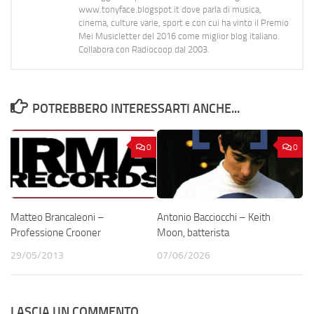
www.tonyface.blogspot.it dove parla di musica,
cinema, culture varie, sport e con cui ha vinto il Premio
Mei Musicletter del 2016 come miglior blog italiano.
Collabora con Radiocoop dal 2003.
POTREBBERO INTERESSARTI ANCHE...
0
0
Matteo Brancaleoni –
Antonio Bacciocchi – Keith
Professione Crooner
Moon, batterista
29/05/2013
07/06/2026
LASCIA UN COMMENTO